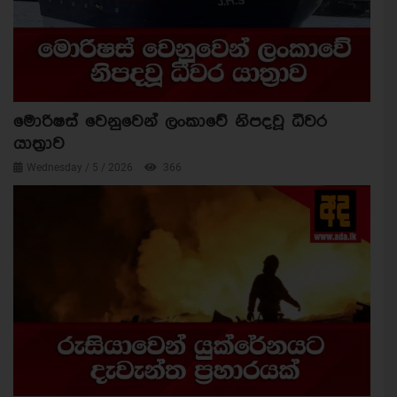
මොරිෂස් වෙනුවෙන් ලංකාවේ නිපදවූ ධීවර
යාත්‍රාව
Wednesday / 5 / 2026
366