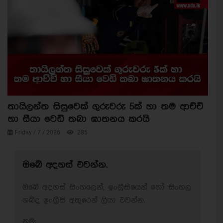
තායිලන්ත සිසුවෙක් ගුරුවරු 5ක් හා තම ආච්චි
හා සීයා වෙඩි තබා ඝාතනය කරයි
Friday / 7 / 2026
285
ඔබේ අදහස් එවන්න.
ඔබේ අදහස් සිංහලෙන්, ඉංග්‍රීසියෙන් හෝ සිංහල
ශබ්ද ඉංග්‍රීසි අකුරෙන් ලියා එවන්න.
නම: