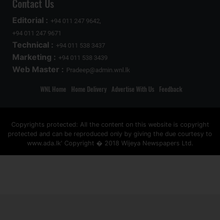
Contact Us
Editorial :
+94 011 247 9642,
+94 011 247 9671
Technical :
+94 011 538 3437
Marketing :
+94 011 538 3439
Web Master :
Pradeep@admin.wnl.lk
WNL Home
Home Delivery
Advertise With Us
Feedback
Copyrights protected: All the content on this website is copyright
protected and can be reproduced only by giving the due courtesy to
www.ada.lk' Copyright � 2018 Wijeya Newspapers Ltd.
ad space