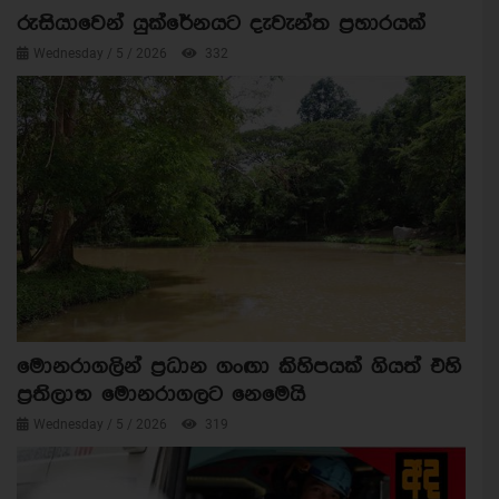
රුසියාවෙන් යුක්රේනයට දැවැන්ත ප්‍රහාරයක්
Wednesday / 5 / 2026
332
මොනරාගලින් ප්‍රධාන ගංඟා කිහිපයක් ගියත් එහි
ප්‍රතිලාභ මොනරාගලට නෙමෙයි
Wednesday / 5 / 2026
319