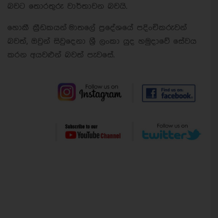
බවට තොරතුරු වාර්තාවන බවයි.
හොකී ක්‍රීඩකයන් මාතලේ ප්‍රදේශයේ පදිංචිකරුවන්
බවත්, ඔවුන් සිවුදෙනා ශ්‍රී ලංකා යුද හමුදාවේ සේවය
කරන අයවළුන් බවත් පැවසේ.