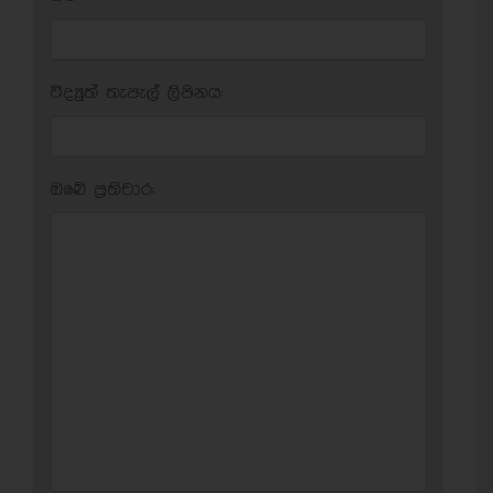
විද්‍යුත් තැපැල් ලිපිනය:
ඔබේ ප‍්‍රතිචාර: