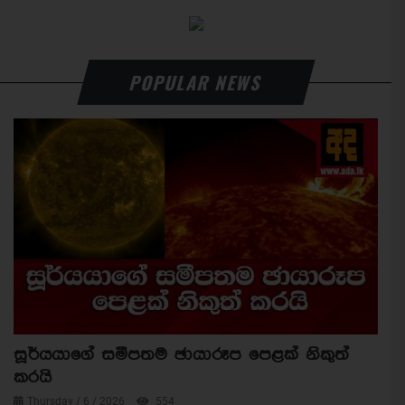
POPULAR NEWS
සූර්යයාගේ සමීපතම ඡායාරූප පෙළක් නිකුත්
කරයි
Thursday / 6 / 2026
554