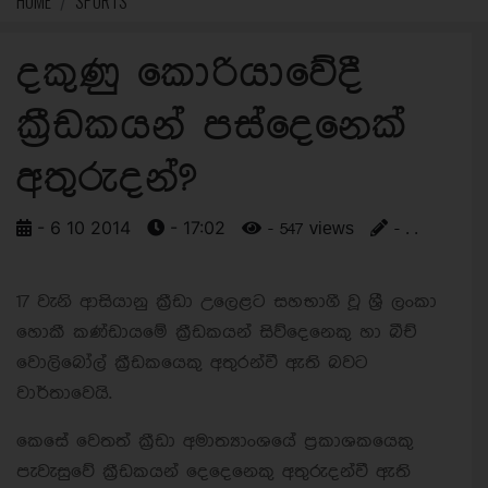
HOME
SPORTS
දකුණු කොරියාවේදී
ක්‍රීඩකයන් පස්දෙනෙක්
අතුරුදන්?
- 6 10 2014
- 17:02
- 547 views
- . .
17 වැනි ආසියානු ක්‍රීඩා උලෙළට සහභාගී වූ ශ්‍රී ලංකා
හොකී කණ්ඩායමේ ක්‍රීඩකයන් සිව්දෙනෙකු හා බීච්
වොලිබෝල් ක්‍රීඩකයෙකු අතුරන්වී ඇති බවට
වාර්තාවෙයි.
කෙසේ වෙතත් ක්‍රීඩා අමාත්‍යාංශයේ ප්‍රකාශකයෙකු
පැවැසුවේ ක්‍රීඩකයන් දෙදෙනෙකු අතුරුදන්වී ඇති