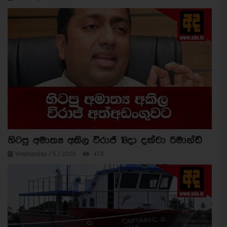
හිටපු අමාත්‍ය අකිල විරාජ් 18දා දක්වා රිමාන්ඩ්
Wednesday / 5 / 2026
474