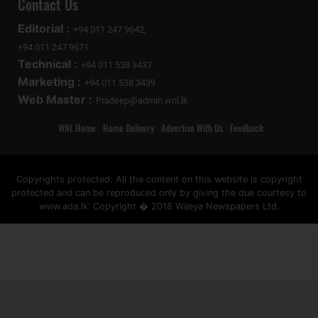
Contact Us
Editorial :
+94 011 247 9642,
+94 011 247 9671
Technical :
+94 011 538 3437
Marketing :
+94 011 538 3439
Web Master :
Pradeep@admin.wnl.lk
WNL Home
Home Delivery
Advertise With Us
Feedback
Copyrights protected: All the content on this website is copyright
protected and can be reproduced only by giving the due courtesy to
www.ada.lk' Copyright � 2018 Wijeya Newspapers Ltd.
ad space