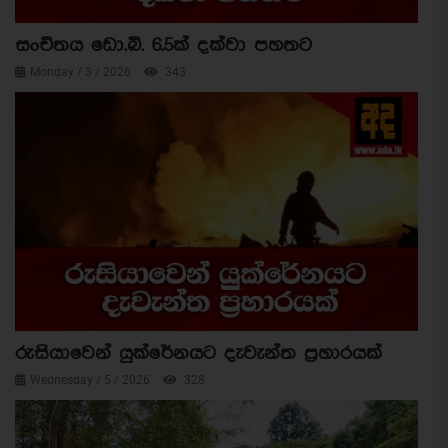
සංචිතය ඩො.බි. 6.5ක් දක්වා පහතට
Monday / 3 / 2026
343
රුසියාවෙන් යුක්රේනයට දැවැන්ත ප්‍රහාරයක්
Wednesday / 5 / 2026
328