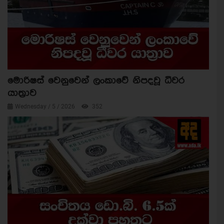
මොරිෂස් වෙනුවෙන් ලංකාවේ නිපදවූ ධීවර
යාත්‍රාව
Wednesday / 5 / 2026
352