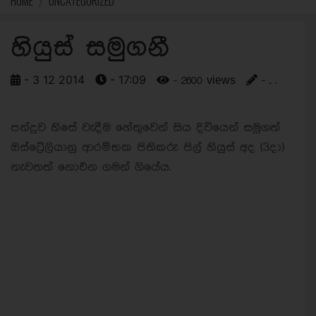
HOME
UNCATEGORIZED
හියුස් සමුගනී
- 3 12 2014
- 17:09
- 2600 views
- . .
පන්දුව හිසේ වැදීම හේතුවෙන් සිය දිවියෙන් සමුගත්
ඔස්ට්‍රේලියානු ආරම්භක පිතිකරු පිල් හියුස් අද (3දා)
නැවතත් නොඑන ගමන් ගියේය.