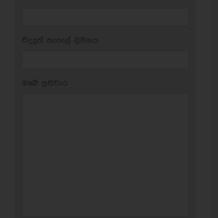
විද්‍යුත් තැපැල් ලිපිනය:
ඔබේ ප‍්‍රතිචාර: