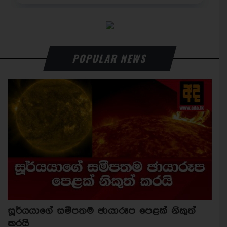
POPULAR NEWS
සූර්යයාගේ සමීපතම ඡායාරූප පෙළක් නිකුත්
කරයි