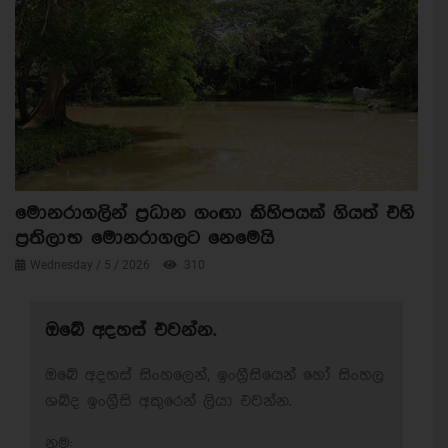
මොනරාගලින් ප්‍රධාන ගංඟා කිහිපයක් ගියත් එහි
ප්‍රතිලාභ මොනරාගලට නෙමෙයි
Wednesday / 5 / 2026
310
ඔබේ අදහස් එවන්න.
ඔබේ අදහස් සිංහලෙන්, ඉංග්‍රීසියෙන් හෝ සිංහල
ශබ්ද ඉංග්‍රීසි අකුරෙන් ලියා එවන්න.
නම: