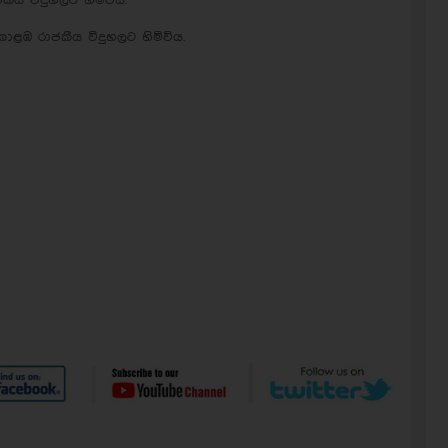
කීය විදුහලට හිමිවිය.
ළඹ රාජකීය විදුහලට හිමිවිය.