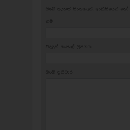
ඔබේ අදහස් සිංහලෙන්, ඉංග්‍රීසියෙන් හෝ 
නම:
විද්‍යුත් තැපැල් ලිපිනය:
ඔබේ ප‍්‍රතිචාර: