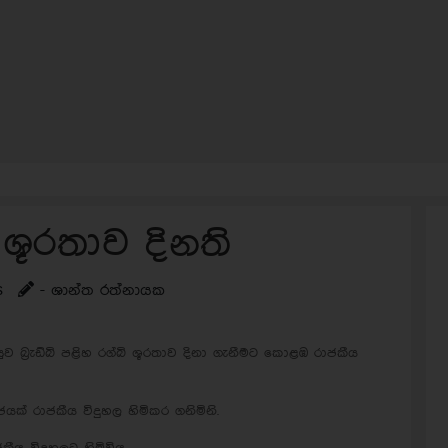
 ශූරතාව දිනති
s
- ශාන්ත රත්නායක
 බ්‍රැඩ්බි පළිහ රග්බි ශූරතාව දිනා ගැනීමට කොළඹ රාජකීය
ක් රාජකීය විදුහල හිමිකර ගනිමිනි.