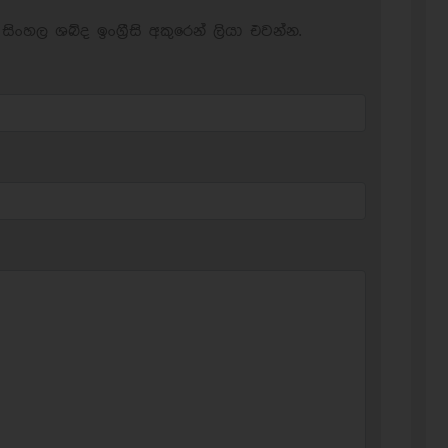
සිංහල ශබ්ද ඉංග්‍රීසි අකුරෙන් ලියා එවන්න.