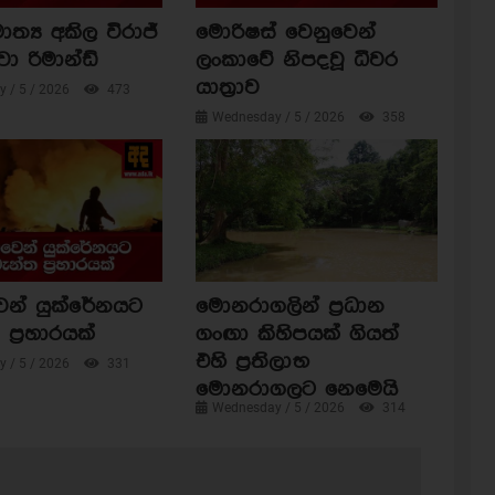
ාත්‍ය අකිල විරාජ්
මොරිෂස් වෙනුවෙන්
වා රිමාන්ඩ්
ලංකාවේ නිපදවූ ධීවර
යාත්‍රාව
 / 5 / 2026
473
Wednesday / 5 / 2026
358
ෙන් යුක්රේනයට
මොනරාගලින් ප්‍රධාන
ප්‍රහාරයක්
ගංඟා කිහිපයක් ගියත්
එහි ප්‍රතිලාභ
 / 5 / 2026
331
මොනරාගලට නෙමෙයි
Wednesday / 5 / 2026
314