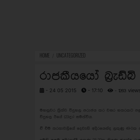
HOME
UNCATEGORIZED
රාජකීයයෝ බ්‍රැඩ්බි
- 24 05 2015
- 17:10
- 1263 view
මහනුවර ත්‍රිත්ව විදුහල පරාජය කර වසර හතරකට පසුව
විදුහල ඊයේ (23දා) සමත්විය.
ඒ එම තරගාවලියේ දෙවැනි අදිරයෙන්ද ලකුණු 49-0ක ජය