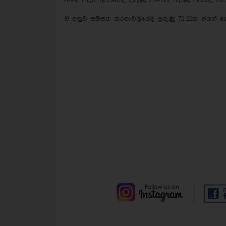
මෙහි පළමු අදිරයේදී ලකුණු 23-22ක තියුණු ජයක්ද රාජ
ඒ අනුව සමස්ත තරගාවලියේදී ලකුණු 72-22ක ජයක් කො