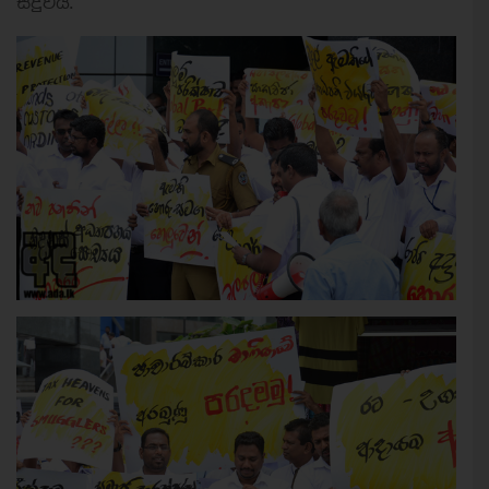
සිදුවිය.