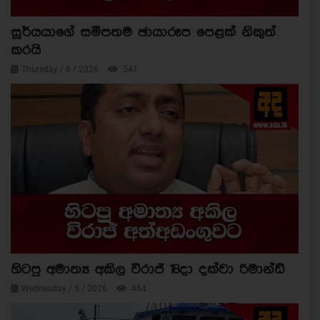
සූර්යයාගේ සමීපතම ඡායාරූප පෙළක් නිකුත්
කරයි
Thursday / 6 / 2026
541
හිටපු අමාත්‍ය අකිල විරාජ් 18දා දක්වා රිමාන්ඩ්
Wednesday / 5 / 2026
464