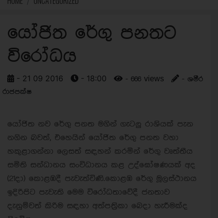
HOME
UNCATEGORIZED
යෝජිත රේගු පනතට
විරෝධය
- 21 09 2016
- 18:00
- 666 views
- ශමීර
රාජපක්ෂ
යෝජිත නව රේගු පනත මගින් ගැටලු රාශියක් පැන
නගින බවත්, එහෙයින් යෝජිත රේගු පනත වහා
හකුළාගන්නා ලෙසත් සඳහන් කරමින් රේගු වෘත්තීය
සමිති සන්ධානය සංවිධානය කළ උද්ඝෝෂණයක් අද
(21දා) කොළඹදී පැවැත්විණි.කොළඹ රේගු මූලස්ථානය
ඉදිරිපිට පැවැති මෙම විරෝධතාවේදී ජනතාව
දැනුම්වත් කිරිම සඳහා අත්පත්‍රිකා බෙදා හැරීමක්ද