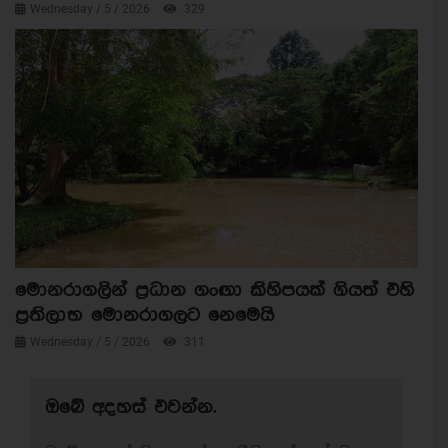
Wednesday / 5 / 2026
329
මොනරාගලින් ප්‍රධාන ගංඟා කිහිපයක් ගියත් එහි
ප්‍රතිලාභ මොනරාගලට නෙමෙයි
Wednesday / 5 / 2026
311
ඔබේ අදහස් එවන්න.