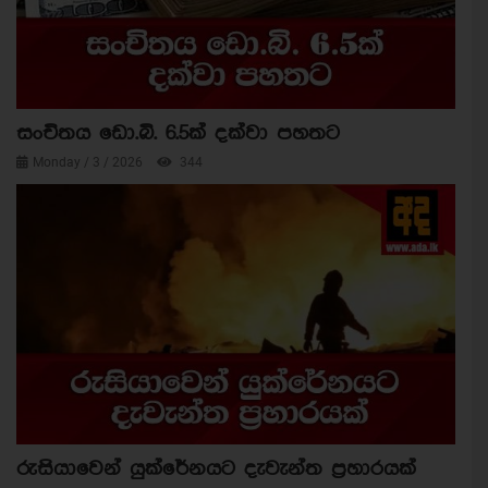
සංචිතය ඩො.බි. 6.5ක් දක්වා පහතට
Monday / 3 / 2026
344
රුසියාවෙන් යුක්රේනයට දැවැන්ත ප්‍රහාරයක්