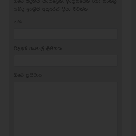
ඔබේ අදහස් සිංහලෙන්, ඉංග්‍රීසියෙන් හෝ සිංහල
ශබ්ද ඉංග්‍රීසි අකුරෙන් ලියා එවන්න.
නම:
විද්‍යුත් තැපැල් ලිපිනය:
ඔබේ ප‍්‍රතිචාර: