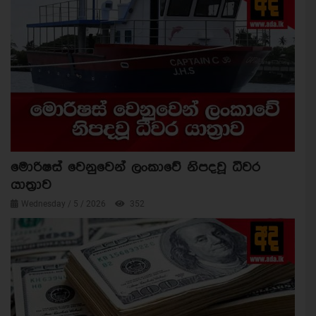
මොරිෂස් වෙනුවෙන් ලංකාවේ නිපදවූ ධීවර
යාත්‍රාව
Wednesday / 5 / 2026
352