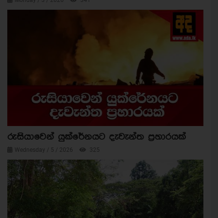
Monday / 3 / 2026
341
රුසියාවෙන් යුක්රේනයට දැවැන්ත ප්‍රහාරයක්
Wednesday / 5 / 2026
325