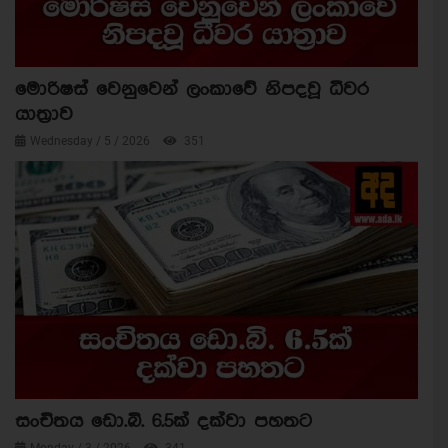
මොරිෂස් වෙනුවෙන් ලංකාවේ නිපදවූ ධීවර
යාත්‍රාව
Wednesday / 5 / 2026
351
සංචිතය ඩො.බි. 6.5ක් දක්වා පහතට