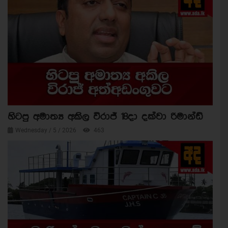
හිටපු අමාත්‍ය අකිල විරාජ් 18දා දක්වා රිමාන්ඩ්
Wednesday / 5 / 2026
463