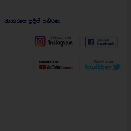
ඡායාරූප ප්‍රදීප් පතිරණ