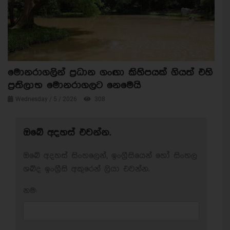
මොනරාගලින් ප්‍රධාන ගංඟා කිහිපයක් ගියත් එහි
ප්‍රතිලාභ මොනරාගලට නෙමෙයි
Wednesday / 5 / 2026
308
ඔබේ අදහස් එවන්න.
ඔබේ අදහස් සිංහලෙන්, ඉංග්‍රීසියෙන් හෝ සිංහල
ශබ්ද ඉංග්‍රීසි අකුරෙන් ලියා එවන්න.
නම: