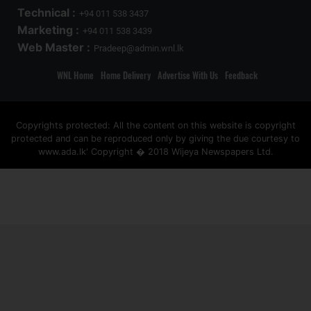
Technical :
+94 011 538 3437
Marketing :
+94 011 538 3439
Web Master :
Pradeep@admin.wnl.lk
WNL Home
Home Delivery
Advertise With Us
Feedback
Copyrights protected: All the content on this website is copyright
protected and can be reproduced only by giving the due courtesy to
www.ada.lk' Copyright � 2018 Wijeya Newspapers Ltd.
ad space