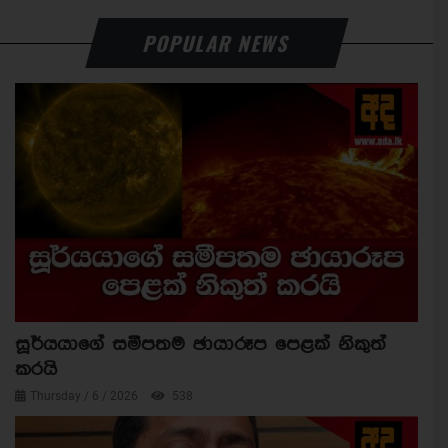
POPULAR NEWS
සූර්යයාගේ සමීපතම ඡායාරූප පෙළක් නිකුත්
කරයි
Thursday / 6 / 2026
538