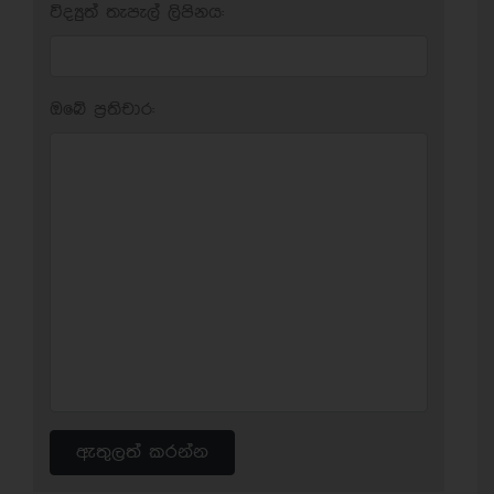
විද්‍යුත් තැපැල් ලිපිනය:
ඔබේ ප‍්‍රතිචාර:
ඇතුලත් කරන්න