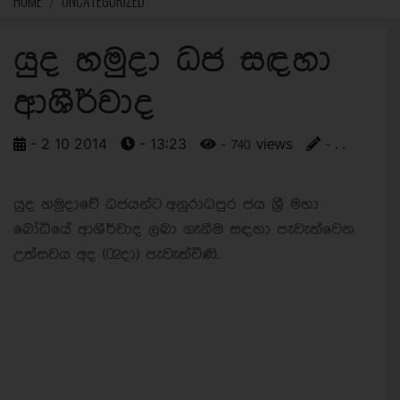
HOME
UNCATEGORIZED
යුද හමුදා ධජ සඳහා
ආශීර්වාද
- 2 10 2014
- 13:23
- 740 views
- . .
යුද හමුදාවේ ධජයන්ට අනුරාධපුර ජය ශ්‍රී මහා
බෝධියේ ආශීර්වාද ලබා ගැනීම සඳහා පැවැත්වෙන
උත්සවය අද (02දා) පැවැත්වීණි.