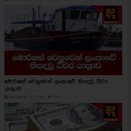
මොරිෂස් වෙනුවෙන් ලංකාවේ නිපදවූ ධීවර
යාත්‍රාව
Wednesday / 5 / 2026
356