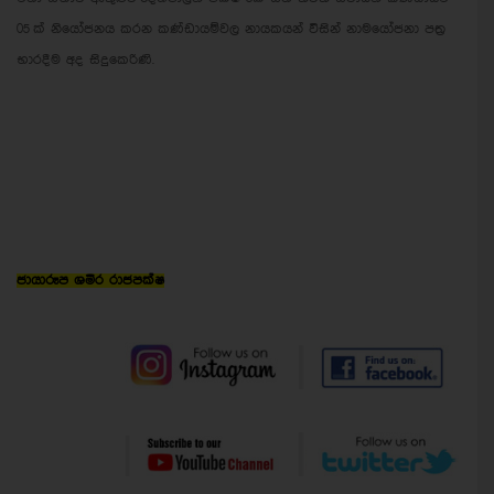
05 ක් නියෝජනය කරන කණ්ඩායම්වල නායක‍යන් විසින් නාමයෝජනා පත්‍ර
භාරදීම අද සිදුකෙරිණි.
ජායාරූප ශමීර රාජපක්ෂ