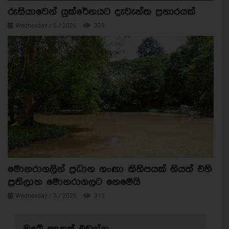
රුසියාවෙන් යුක්රේනයට දැවැන්ත ප්‍රහාරයක්
Wednesday / 5 / 2026
329
මොනරාගලින් ප්‍රධාන ගංඟා කිහිපයක් ගියත් එහි
ප්‍රතිලාභ මොනරාගලට නෙමෙයි
Wednesday / 5 / 2026
313