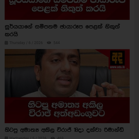
සූර්යයාගේ සමීපතම ඡායාරූප පෙළක් නිකුත්
කරයි
Thursday / 6 / 2026
544
හිටපු අමාත්‍ය අකිල විරාජ් 18දා දක්වා රිමාන්ඩ්
Wednesday / 5 / 2026
469