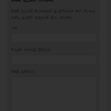
ඔබේ අදහස් එවන්න.
ඔබේ අදහස් සිංහලෙන්, ඉංග්‍රීසියෙන් හෝ සිංහල
ශබ්ද ඉංග්‍රීසි අකුරෙන් ලියා එවන්න.
නම:
විද්‍යුත් තැපැල් ලිපිනය:
ඔබේ ප‍්‍රතිචාර: