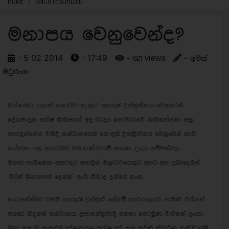
HOME
UNCATEGORIZED
මනාපය වෙනුවෙන්ද?
- 5 02 2014
- 17:49
- 821 views
- අම්ත්
මධුරංග
බස්නාහිර පළාත් සභාවට අදාළව කොළඹ දිස්ත්‍රික්කය වෙනුවෙන්
දේශපාලන පක්ෂ කිහිපයක් අද (05දා) පෙරවරුවේ නාමයෝජනා පත්‍ර
භාරදුන්නේය. එහිදී සන්ධානයෙන් කොළඹ දිස්ත්‍රික්කය වෙනුවෙන් නාම
යෝජනා පත්‍ර භාරදීමට එහි කණ්ඩායම් නායක උදය ගම්මන්පිල
මහතා පැමිණෙන අතරතුර පොලිස් නිලධාරියෙකුට අතට අත ලබාදෙමින්
‘මටත් මනාපයක් දෙන්න' යැයි කීවාද දන්නේ නැත.
නාරාහේන්පිට පිහිටි කොළඹ දිස්ත්‍රික් ලේකම් කාර්යාලයට පැමිණි එක්සත්
ජනතා නිදහස් සන්ධානය, ප්‍රජාතන්ත්‍රවාදී ජනතා පෙරමුණ, එක්සත් ලංකා
මහා සභාව ඇතුළුව දේශපාලන පක්ෂ 8ක් සහ තවත් ස්වාධීන කණ්ඩායම්