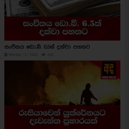
සංචිතය ඩො.බි. 6.5ක් දක්වා පහතට
Monday / 3 / 2026
345