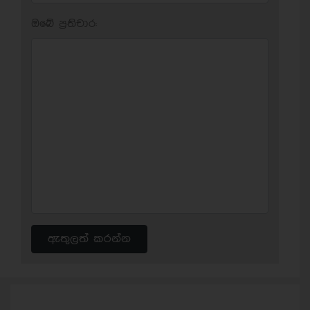
ඔබේ ප‍්‍රතිචාර:
ඇතුලත් කරන්න