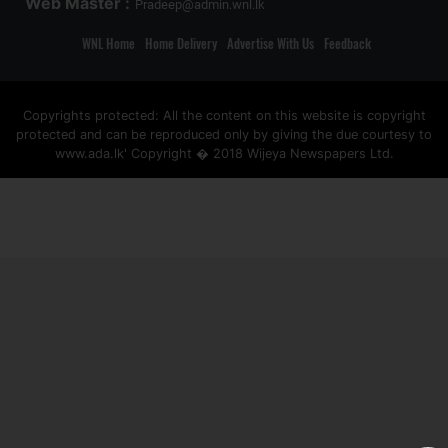
Web Master :
Pradeep@admin.wnl.lk
WNL Home
Home Delivery
Advertise With Us
Feedback
Copyrights protected: All the content on this website is copyright
protected and can be reproduced only by giving the due courtesy to
www.ada.lk' Copyright � 2018 Wijeya Newspapers Ltd.
ad space