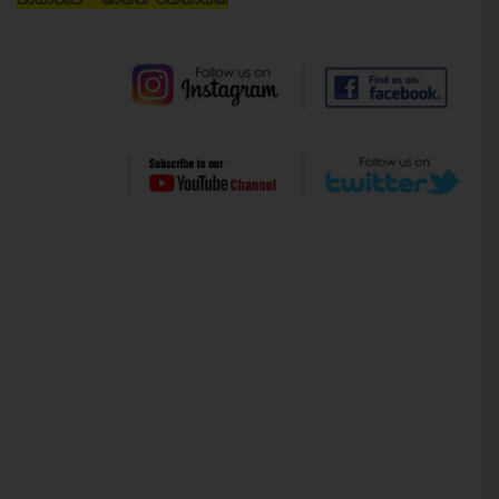
ඡායාරූප - ශාන්ත රත්නායක