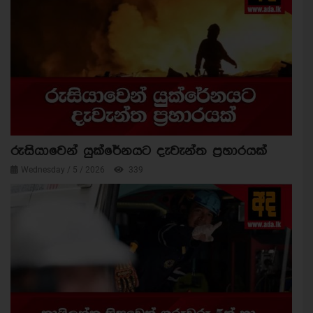
රුසියාවෙන් යුක්රේනයට දැවැන්ත ප්‍රහාරයක්
Wednesday / 5 / 2026
339