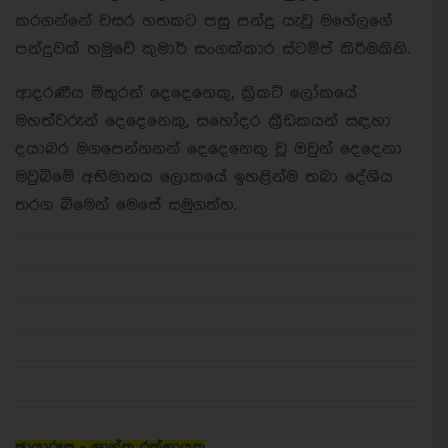
කරගන්නේ වසර හතකට පසු පන්දු යැවූ මහේලගේ
පන්දුවක් හමුවේ කුමාර් සංගක්කාර ස්ටම්ප් කිරීමකිනි.
ආදරණීය මිතුරන් දෙදෙනෙකු, ක්‍රිකට් ලෝකයේ
මහත්වරුන් දෙදෙනෙකු, සහෝදර ක්‍රීඩකයන් සඳහා
දයාබර මගපෙන්නනන් දෙදෙනෙකු වූ ඔවුන් දෙදෙනා
මවුබිමේ අභිමානය ලොකයේ ඉහළින්ම තබා දේශීය
තරග බිමෙන් මෙසේ සමුගත්හ.