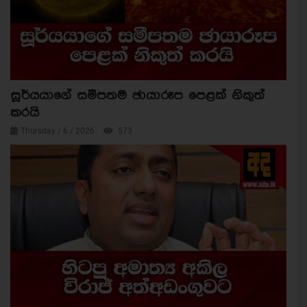
සූර්යයාගේ සමීපතම ඡායාරූප පෙළක් නිකුත්
කරයි
Thursday / 6 / 2026
573