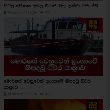
හිටපු අමාත්‍ය අකිල විරාජ් 18දා දක්වා රිමාන්ඩ්
Wednesday / 5 / 2026
479
මොරිෂස් වෙනුවෙන් ලංකාවේ නිපදවූ ධීවර
යාත්‍රාව
Wednesday / 5 / 2026
377