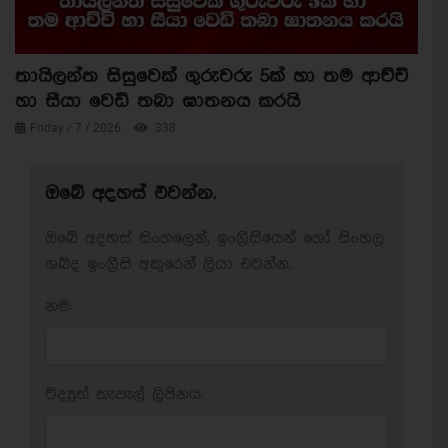
තායිලන්ත සිසුවෙක් ගුරුවරු 5ක් හා තම ආච්චි
හා සීයා වෙඩි තබා ඝාතනය කරයි
Friday / 7 / 2026
338
ඔබේ අදහස් එවන්න.
ඔබේ අදහස් සිංහලෙන්, ඉංග්‍රීසියෙන් හෝ සිංහල
ශබ්ද ඉංග්‍රීසි අකුරෙන් ලියා එවන්න.
නම:
විද්‍යුත් තැපැල් ලිපිනය: