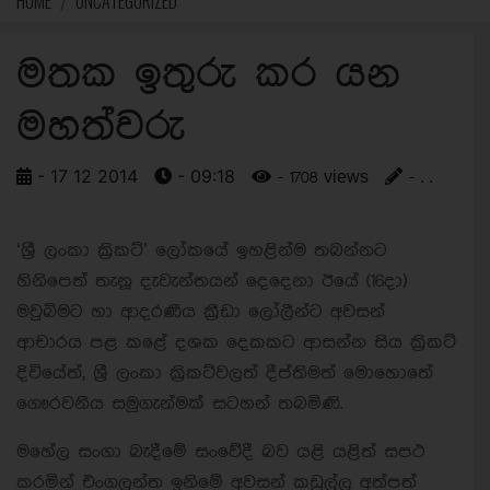
HOME
UNCATEGORIZED
මතක ඉතුරු කර යන
මහත්වරු
- 17 12 2014
- 09:18
- 1708 views
- . .
‘ශ්‍රී ලංකා ක්‍රිකට්’ ලෝකයේ ඉහළින්ම තබන්නට
හිනිපෙත් තැනූ දැවැන්තයන් දෙදෙනා ඊයේ (16දා)
මවුබිමට හා ආදරණීය ක්‍රීඩා ලෝලීන්ට අවසන්
ආචාරය පළ කළේ දශක දෙකකට ආසන්න සිය ක්‍රිකට්
දිවියේත්, ශ්‍රී ලංකා ක්‍රිකට්වලත් දීප්තිමත් මොහොතේ
ගෞරවනීය සමුගැන්මක් සටහන් තබමිණි.
මහේල සංගා බැදීමේ සංවේදී බව යළි යළිත් සපථ
කරමින් එංගලන්ත ඉනිමේ අවසන් කඩුල්ල අත්පත්