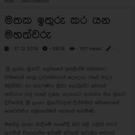
HOME
UNCATEGORIZED
මතක ඉතුරු කර යන
මහත්වරු
- 17 12 2014
- 09:18
- 1707 views
- . .
‘ශ්‍රී ලංකා ක්‍රිකට්’ ලෝකයේ ඉහළින්ම තබන්නට
හිනිපෙත් තැනූ දැවැන්තයන් දෙදෙනා ඊයේ (16දා)
මවුබිමට හා ආදරණීය ක්‍රීඩා ලෝලීන්ට අවසන්
ආචාරය පළ කළේ දශක දෙකකට ආසන්න සිය ක්‍රිකට්
දිවියේත්, ශ්‍රී ලංකා ක්‍රිකට්වලත් දීප්තිමත් මොහොතේ
ගෞරවනීය සමුගැන්මක් සටහන් තබමිණි.
මහේල සංගා බැදීමේ සංවේදී බව යළි යළිත් සපථ
කරමින් එංගලන්ත ඉනිමේ අවසන් කඩුල්ල අත්පත්