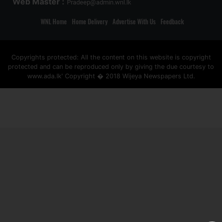
Web Master :
Pradeep@admin.wnl.lk
WNL Home
Home Delivery
Advertise With Us
Feedback
Copyrights protected: All the content on this website is copyright
protected and can be reproduced only by giving the due courtesy to
www.ada.lk' Copyright � 2018 Wijeya Newspapers Ltd.
ad space