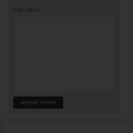
ඔබේ ප‍්‍රතිචාර:
ඇතුලත් කරන්න