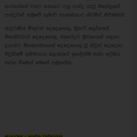
කරගන්නේ වසර හතකට පසු පන්දු යැවූ මහේලගේ
පන්දුවක් හමුවේ කුමාර් සංගක්කාර ස්ටම්ප් කිරීමකිනි.
ආදරණීය මිතුරන් දෙදෙනෙකු, ක්‍රිකට් ලෝකයේ
මහත්වරුන් දෙදෙනෙකු, සහෝදර ක්‍රීඩකයන් සඳහා
දයාබර මගපෙන්නනන් දෙදෙනෙකු වූ ඔවුන් දෙදෙනා
මවුබිමේ අභිමානය ලොකයේ ඉහළින්ම තබා දේශීය
තරග බිමෙන් මෙසේ සමුගත්හ.