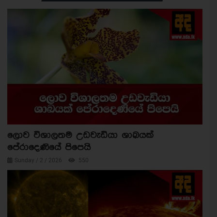
ලොව විශාලතම උඩවැඩියා ශාඛයක්
පේරාදෙණියේ පිපෙයි
Sunday / 2 / 2026
550