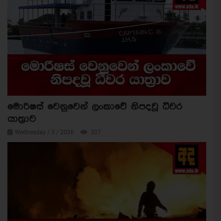
මොරිෂස් වෙනුවෙන් ලංකාවේ නිපදවූ ධීවර
යාත්‍රාව
Wednesday / 5 / 2026
327