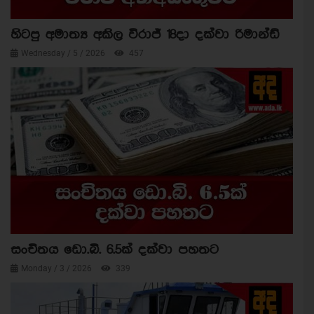
හිටපු අමාත්‍ය අකිල විරාජ් 18දා දක්වා රිමාන්ඩ්
Wednesday / 5 / 2026
457
සංචිතය ඩො.බි. 6.5ක් දක්වා පහතට
Monday / 3 / 2026
339