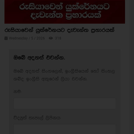
රුසියාවෙන් යුක්රේනයට දැවැන්ත ප්‍රහාරයක්
Wednesday / 5 / 2026
318
ඔබේ අදහස් එවන්න.
ඔබේ අදහස් සිංහලෙන්, ඉංග්‍රීසියෙන් හෝ සිංහල
ශබ්ද ඉංග්‍රීසි අකුරෙන් ලියා එවන්න.
නම:
විද්‍යුත් තැපැල් ලිපිනය: