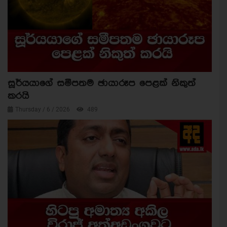
සූර්යයාගේ සමීපතම ඡායාරූප පෙළක් නිකුත්
කරයි
Thursday / 6 / 2026
489