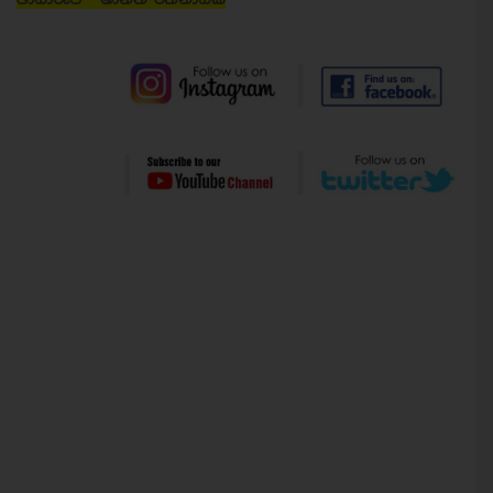
ඡායාරූප - ශාන්ත රත්නායක