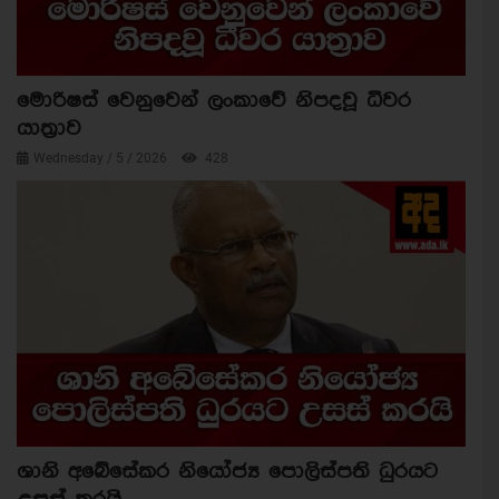
මොරිෂස් වෙනුවෙන් ලංකාවේ නිපදවූ ධීවර
යාත්‍රාව
Wednesday / 5 / 2026
428
ශානි අබේසේකර නියෝජ්‍ය පොලිස්පති ධුරයට