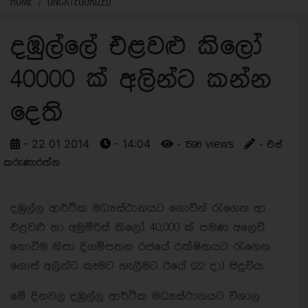
HOME
UNCATEGORIZED
දඹුල්ලේ එළවළු කිලෝ
40000 ක් අලින්ට කන්න
දෙති
- 22 01 2014
- 14:04
- 1596 views
- එස්
කරුණාරත්න
දඹුල්ල ආර්ථික මධ්‍යස්ථානයට ගොවීන් රැගෙන ආ
එළවළු හා අමුමිරිස් කිලෝ 40,000 ක් පමණ අලෙවි
නොවීම නිසා දිගම්පතන රජයේ රක්ෂිතයට රැගෙන
ගොස් අලින්ට කෑමට හැලීමට ඊයේ (22 දා) සිදුවිය.
මේ දිනවල දඹුල්ල ආර්ථික මධ්‍යස්ථානයට විශාල