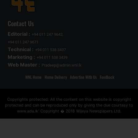
Contact Us
Editorial :
+94 011 247 9642,
+94 011 247 9671
Technical :
+94 011 538 3437
Marketing :
+94 011 538 3439
Web Master :
Pradeep@admin.wnl.lk
WNL Home
Home Delivery
Advertise With Us
Feedback
Copyrights protected: All the content on this website is copyright
protected and can be reproduced only by giving the due courtesy to
www.ada.lk' Copyright � 2018 Wijeya Newspapers Ltd.
ad space