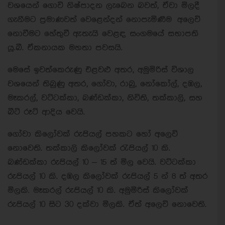
වශයෙන් ගොවි නිෂ්පාදන ලැබෙන බවත්, ඒවා මිලදී
ගැනීමට ප්‍රමාණවත් වෙළෙන්දන් නොපැමිණීම අලෙවි
නොවීමට හේතුවී ඇතැයි වෙළඳ සංගමයේ සභාපති
යූ.බී. ඒකනායක මහතා පවසයි.
මෙසේ ඉවත්කෙරුණු එළවළු අතර, අමුමිරිස් විශාල
වශයෙන් තිබුණු අතර, ගෝවා, රාබු, නෝකෝල්, දඹල,
මෑකරල්, වට්ටක්කා, බණ්ඩක්කා, නිවිති, තක්කාලි, සහ
බීට් රූට් ආදිය වෙයි.
ගෝවා කිලෝවක් රුපියල් පහකට හෝ අලෙවි
නොවෙති. තක්කාලි කිලෝවක් රැපියල් 10 කි.
බණ්ඩක්කා රුපියල් 10 – 15 ත් මිල වෙයි. වට්ටක්කා
රුපියල් 10 කි. දඹල කිලෝවක් රුපියල් 5 න් 8 ත් අතර
මිලකි. මෑකරල් රුපියල් 10 කි. අමුමිරිස් කිලෝවක්
රුපියල් 10 සිට 30 දක්වා මිලකි. ඒත් අලෙවි නොවෙති.