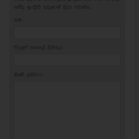
ශබ්ද ඉංග්‍රීසි අකුරෙන් ලියා එවන්න.
නම:
විද්‍යුත් තැපැල් ලිපිනය:
ඔබේ ප‍්‍රතිචාර: