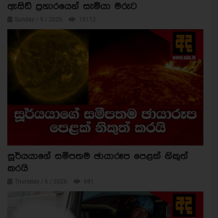
ඇසිඩ් ප්‍රහාරයෙන් සැමියා මරුට
Sunday / 9 / 2026
15112
සූර්යයාගේ සමීපතම ඡායාරූප පෙළක් නිකුත්
කරයි
Thursday / 6 / 2026
681