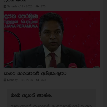
උසස් කරයි
Saturday / 8 / 2026
375
සාගර කාරියවසම් අත්අඩංගුවට
Monday / 10 / 2026
373
ඔබේ අදහස් එවන්න.
ඔබේ අදහස් සිංහලෙන්, ඉංග්‍රීසියෙන් හෝ සිංහල