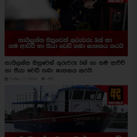
තායිලන්ත සිසුවෙක් ගුරුවරු 5ක් හා තම ආච්චි
හා සීයා වෙඩි තබා ඝාතනය කරයි
Friday / 7 / 2026
490