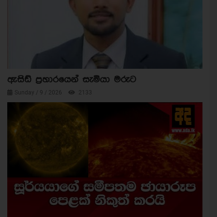
ඇසිඩ් ප්‍රහාරයෙන් සැමියා මරුට
Sunday / 9 / 2026
2133