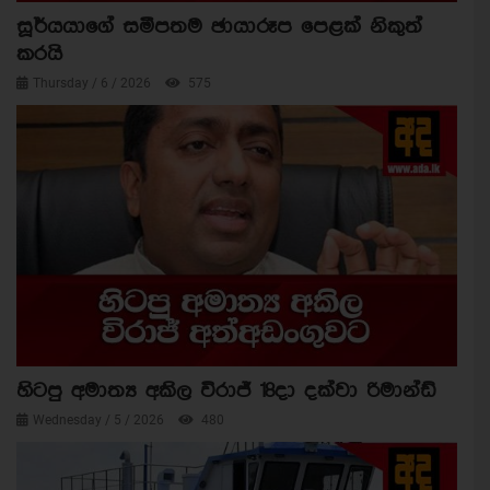
සූර්යයාගේ සමීපතම ඡායාරූප පෙළක් නිකුත්
කරයි
Thursday / 6 / 2026
575
හිටපු අමාත්‍ය අකිල විරාජ් 18දා දක්වා රිමාන්ඩ්
Wednesday / 5 / 2026
480