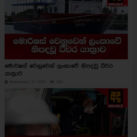
මොරිෂස් වෙනුවෙන් ලංකාවේ නිපදවූ ධීවර
යාත්‍රාව
Wednesday / 5 / 2026
380