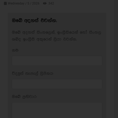
Wednesday / 5 / 2026
342
ඔබේ අදහස් එවන්න.
ඔබේ අදහස් සිංහලෙන්, ඉංග්‍රීසියෙන් හෝ සිංහල
ශබ්ද ඉංග්‍රීසි අකුරෙන් ලියා එවන්න.
නම:
විද්‍යුත් තැපැල් ලිපිනය:
ඔබේ ප‍්‍රතිචාර: