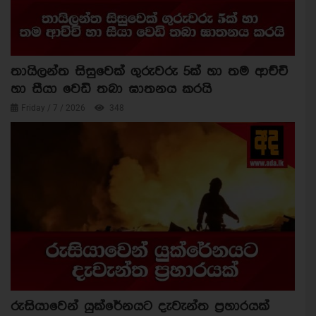
තායිලන්ත සිසුවෙක් ගුරුවරු 5ක් හා තම ආච්චි
හා සීයා වෙඩි තබා ඝාතනය කරයි
Friday / 7 / 2026
348
රුසියාවෙන් යුක්රේනයට දැවැන්ත ප්‍රහාරයක්