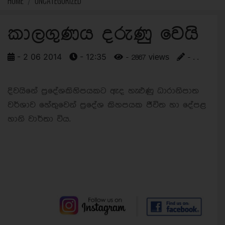
HOME
UNCATEGORIZED
කාලගුණය දරුණු වෙයි
- 2 06 2014
- 12:35
- 2867 views
- . .
දිවයිනේ ප්‍රදේශ
කිහිපයකට ඇද හැළුණු ධාරානිපාත
වර්ශාව හේතුවෙන් ප්‍ර
දේශ කිහපයක ජීවිත හා දේපළ
හානි වාර්තා විය.