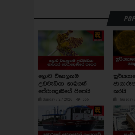
POP
ලොව විශාලතම
සූර්යය
උඩවැඩියා ශාඛයක්
ඡායාරූප
පේරාදෙණියේ පිපෙයි
කරයි
Sunday / 2 / 2026
556
Thursday 