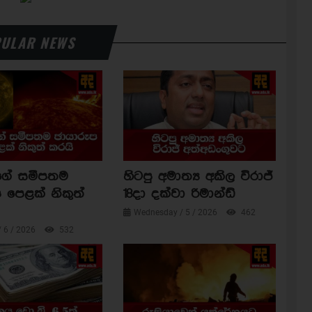
ULAR NEWS
ාගේ සමීපතම
හිටපු අමාත්‍ය අකිල විරාජ්
 පෙළක් නිකුත්
18දා දක්වා රිමාන්ඩ්
Wednesday / 5 / 2026
462
/ 6 / 2026
532