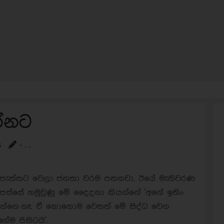
න්නට
s
- . .
 දෙපැත්තට වෙලා ජනතා වරම පතනවා. ඊයේ මැතිවරණ
පස්සේ හමුවුණු මේ දෙෙදනා කියන්නේ 'අනේ ඉතිං
න්නෙ නෑ. ඒ කොහොම වෙතත් මේ සිද්ධ වෙන
ම පිහිටයි'.