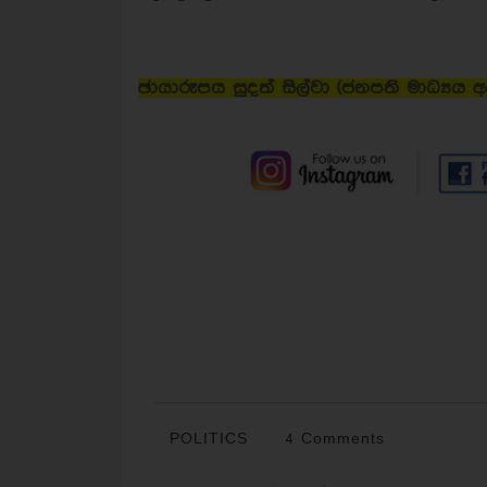
ඡායාරූපය සුදත් සිල්වා (ජනපති මාධ්‍යය 
POLITICS
4 Comments