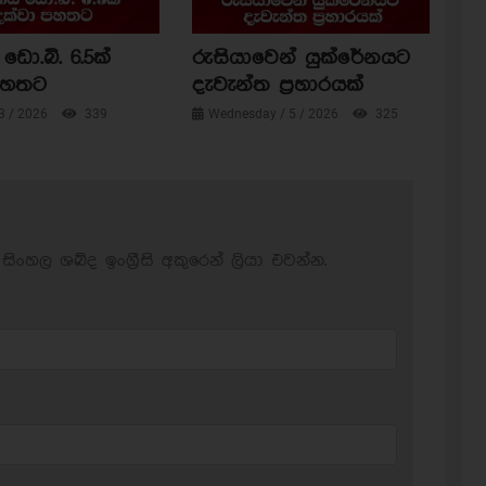
ඩො.බි. 6.5ක්
රුසියාවෙන් යුක්රේනයට
පහතට
දැවැන්ත ප්‍රහාරයක්
3 / 2026
339
Wednesday / 5 / 2026
325
සිංහල ශබ්ද ඉංග්‍රීසි අකුරෙන් ලියා එවන්න.