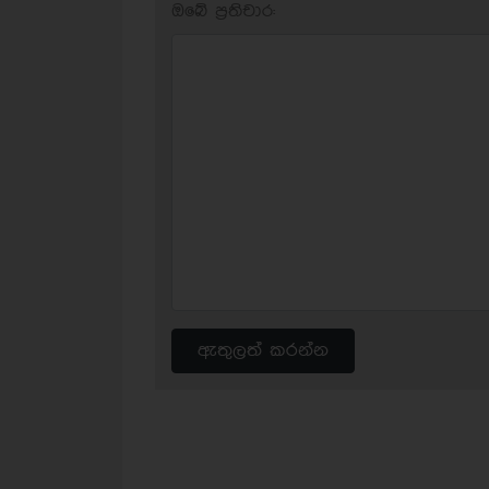
ඔබේ ප‍්‍රතිචාර:
ඇතුලත් කරන්න