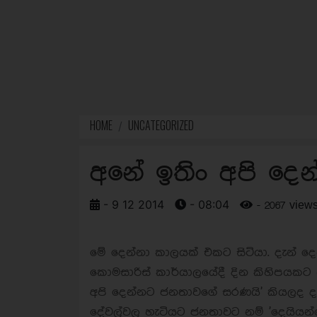
HOME
UNCATEGORIZED
අනේ ඉතිං අපි දෙ
- 9 12 2014
- 08:04
- 2067 view
මේ දෙන්නා කාලයක් එකට සිටියා. දැන්
කොමසාරිස් කාර්යාලයේදී දින කිහිපයකට 
අපි දෙන්නට ජනතාවගේ සරණයි' කියලද ද
දේවල්වල හැටියට ජනතාවට නම් 'දෙයියන්ගේ