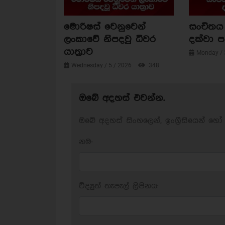
මොරිෂස් වෙනුවෙන්
සංචිතය 
ලංකාවේ නිපදවූ ධීවර
දක්වා 
යාත්‍රාව
Monday / 
Wednesday / 5 / 2026
348
ඔබේ අදහස් එවන්න.
ඔබේ අදහස් සිංහලෙන්, ඉංග්‍රීසියෙන් හෝ 
නම:
විද්‍යුත් තැපැල් ලිපිනය: