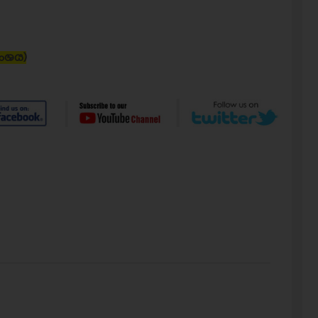
අංශය)