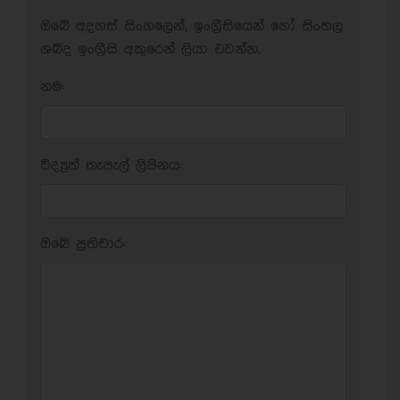
ඔබේ අදහස් සිංහලෙන්, ඉංග්‍රීසියෙන් හෝ සිංහල
ශබ්ද ඉංග්‍රීසි අකුරෙන් ලියා එවන්න.
නම:
විද්‍යුත් තැපැල් ලිපිනය:
ඔබේ ප‍්‍රතිචාර: