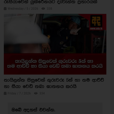
රුසියාවෙන් යුක්රේනයට දැවැන්ත ප්‍රහාරයක්
Wednesday / 5 / 2026
338
තායිලන්ත සිසුවෙක් ගුරුවරු 5ක් හා තම ආච්චි
හා සීයා වෙඩි තබා ඝාතනය කරයි
Friday / 7 / 2026
334
ඔබේ අදහස් එවන්න.