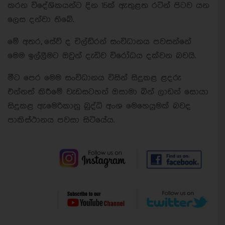
කරන විදේශිකයන්ට දින 15ක් ඇතුළත රටින් පිටව යන
ලෙස දන්වා තිබේ.
මේ අතර, සේව් ද චිල්ඩ්රන් සංවිධානය පවසන්නේ
මෙම ඉල්ලීමට ඔවුන් දැඩිව විරෝධය දක්වන බවයි.
මීට පෙර මෙම සංවිධානය විසින් සිදුකළ ළදරු
එන්නත් කිරීමේ වැඩසටහන් ඔසාමා බින් ලාඩන් සොයා
සිදුකළ ඇමෙරිකානු බුද්ධි අංශ මෙහෙයුමක් බවද
පාකිස්ථානය පවසා සිටියේය.