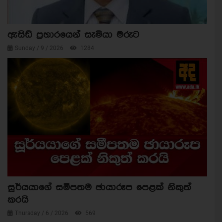
ඇසිඩ් ප්‍රහාරයෙන් සැමියා මරුට
Sunday / 9 / 2026
1284
සූර්යයාගේ සමීපතම ඡායාරූප පෙළක් නිකුත්
කරයි
Thursday / 6 / 2026
569