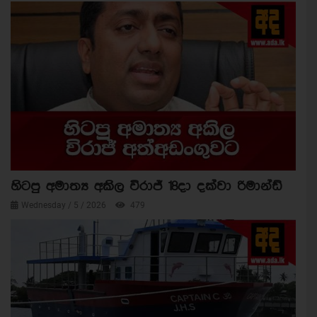
හිටපු අමාත්‍ය අකිල විරාජ් 18දා දක්වා රිමාන්ඩ්
Wednesday / 5 / 2026
479