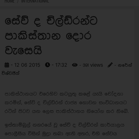
HOME
INTERNATIONAL
සේව් ද චිල්ඩ්රන්ට
පාකිස්තාන දොර
වැසෙයි
- 12 06 2015
- 17:32
- 391 views
- නරේන්
විශ්වජිත්
පාකිස්ථානයට එරෙහිව කටයුතු කළේ යැයි චෝදනා
කරමින්, සේව් ද චිල්ඩ්රන් රාජ්‍ය නොවන සංවිධානයට
රටින් පිටව යන ලෙස පාකිස්ථානය නියෝග කර තිබේ.
ඉස්තාම්බුල් නගරයේ වූ සේව් ද චිල්ඩ්රන් කාර්යාලය
පොලීසිය විසින් මුද්‍රා තබා ඇති අතර, එහි සේවය