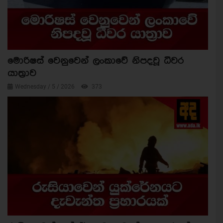
මොරිෂස් වෙනුවෙන් ලංකාවේ නිපදවූ ධීවර
යාත්‍රාව
Wednesday / 5 / 2026
373