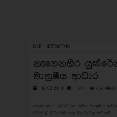
HOME
INTERNATIONAL
නැගෙනහිර යුක්රේ
මානුෂීය ආධාර
- 12 08 2014
- 16:41
- 513 views
නැගෙනහිර යුක්රේනය වෙත මානුෂීය ආධා
පිටත් වූ බව රුසියානු බලධාරීහු පවසති.