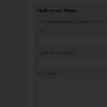
ඔබේ අදහස් එවන්න.
ඔබේ අදහස් සිංහලෙන්, ඉංග්‍රීසියෙන් හෝ 
නම:
විද්‍යුත් තැපැල් ලිපිනය:
ඔබේ ප‍්‍රතිචාර: