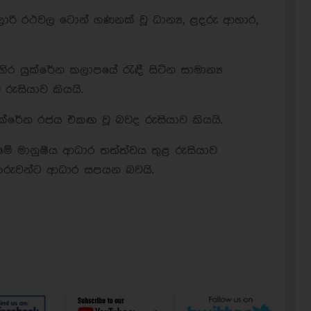
 ලොරි රථවල ටොන් ගණනක් වූ ධාන්‍ය, ළදරු ආහාර,
ර යුක්රේන කලාපයේ රැඳී සිටින සාමාන්‍ය
ුසියාව කියයි.
ක්රේන රජය එකඟ වූ බවද රුසියාව කියයි.
 මේ මානුෂීය ආධාර තත්ත්වය තුළ රුසියාව
ිකරුවන්ට ආධාර සපයන බවයි.