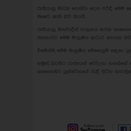
රුසියානු මාධ්‍ය පෙන්වා දෙන පරිදි මෙම
ඖෂධ ඇති බව කියයි.
රුසියානු හිතවාදීන් පාලනය කරන නැගෙනහි
ජනතාවට මෙම මානුෂීය ආධාර සපයන බව ර
එමෙන්ම, මෙම මානුෂීය මෙහෙයුම සඳහා යු
නමුත්, බටහිර රාජ්‍යයන් චෝදනා නගන්නේ
නැගෙනහිර යුක්රේනයේ රැඳී සිටින කැරල