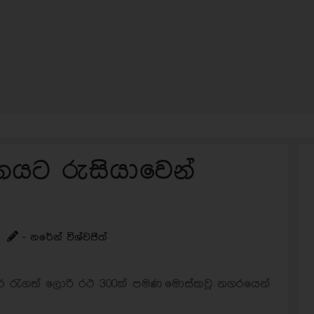
නයට රුසියාවෙන්
- නරේන් විශ්වජිත්
ර රැගත් ලොරි රථ 300ක් පමණ මොස්කවු නගරයෙන්