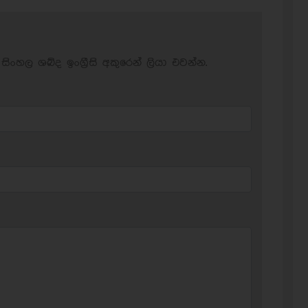
සිංහල ශබ්ද ඉංග්‍රීසි අකුරෙන් ලියා එවන්න.