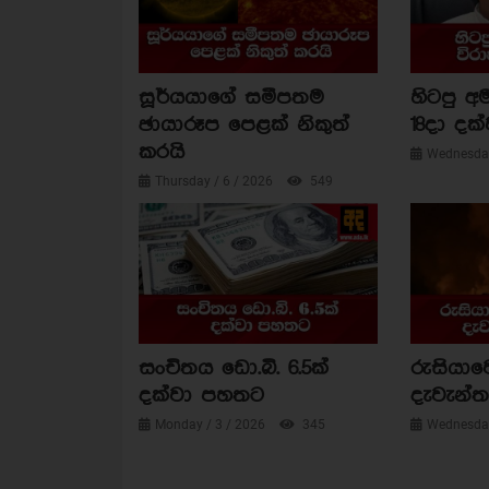
සූර්යයාගේ සමීපතම
හිටපු අම
ඡායාරූප පෙළක් නිකුත්
18දා දක්
කරයි
Wednesday
Thursday / 6 / 2026
549
සංචිතය ඩො.බි. 6.5ක්
රුසියාව
දක්වා පහතට
දැවැන්ත 
Monday / 3 / 2026
345
Wednesday