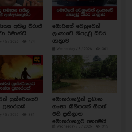
ාත්‍ය අකිල විරාජ්
මොරිෂස් වෙනුවෙන්
වා රිමාන්ඩ්
ලංකාවේ නිපදවූ ධීවර
යාත්‍රාව
 / 5 / 2026
474
Wednesday / 5 / 2026
361
ෙන් යුක්රේනයට
මොනරාගලින් ප්‍රධාන
ප්‍රහාරයක්
ගංඟා කිහිපයක් ගියත්
එහි ප්‍රතිලාභ
 / 5 / 2026
331
මොනරාගලට නෙමෙයි
Wednesday / 5 / 2026
315