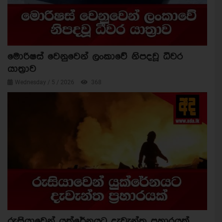
මොරිෂස් වෙනුවෙන් ලංකාවේ නිපදවූ ධීවර
යාත්‍රාව
Wednesday / 5 / 2026
368
රුසියාවෙන් යුක්රේනයට දැවැන්ත ප්‍රහාරයක්