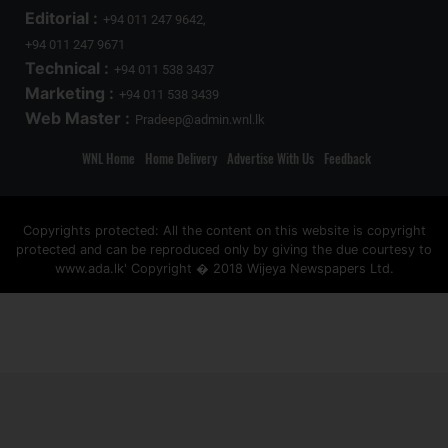
Editorial :
+94 011 247 9642,
+94 011 247 9671
Technical :
+94 011 538 3437
Marketing :
+94 011 538 3439
Web Master :
Pradeep@admin.wnl.lk
WNL Home
Home Delivery
Advertise With Us
Feedback
Copyrights protected: All the content on this website is copyright
protected and can be reproduced only by giving the due courtesy to
www.ada.lk' Copyright � 2018 Wijeya Newspapers Ltd.
ad space