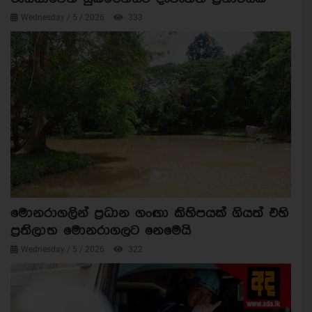
Wednesday / 5 / 2026
333
මොනරාගලින් ප්‍රධාන ගංඟා කිහිපයක් ගියත් එහි
ප්‍රතිලාභ මොනරාගලට නෙමෙයි
Wednesday / 5 / 2026
322