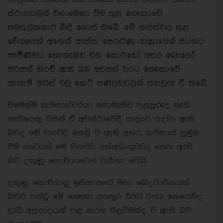
ස්ථානවලින් එහාමෙහා වීම තුළ නෞකාවේ
සමතුලිතතාව බිඳී ගොස් තිබේ. මේ තත්ත්වය තුළ
වේගයෙන් අනෙක් පැත්ත පෙරළුණු යාත්‍රාවෙන් පිටතට
පැමිණීමට නොහැකිව එහි කොරිඩෝ අතර බොහෝ
පිරිසක් හිරවී ඇති බව අවසන් වරට නෞකාවේ
ඇතැම් මගීන් එවූ කෙටි පණිවුඩවලින් තහවුරු වී තිබේ.
එමෙන්ම කපිතාන්වරයා නොමැතිව පළපුරුදු නැති
නැවියෙකු විසින් ඒ අවස්ථාවේදී යාත්‍රාව පදවා ඇති
බවද මේ වනවිට හෙළි වී ඇති අතර, කපිතාන් ප්‍රමුඛ
එම නැවියන් මේ වනවිට අත්අඩංගුවටද ගෙන ඇති
බව දකුණු කොරියාවෙන් වාර්තා වෙයි.
දකුණු කොරියානු ඉතිහාසයේ මහා ඛේදවාචකයක්
බවට පත්වූ මේ නෞකා අනතුර එරට රජය කෙරෙහිද
දැඩි අප්‍රසාදයක් පළ කරන සිදුවීමක්ද වී ඇති බව