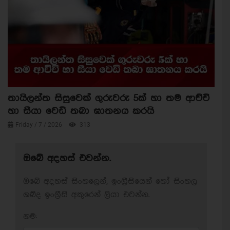
තායිලන්ත සිසුවෙක් ගුරුවරු 5ක් හා තම ආච්චි
හා සීයා වෙඩි තබා ඝාතනය කරයි
Friday / 7 / 2026
313
ඔබේ අදහස් එවන්න.
ඔබේ අදහස් සිංහලෙන්, ඉංග්‍රීසියෙන් හෝ සිංහල
ශබ්ද ඉංග්‍රීසි අකුරෙන් ලියා එවන්න.
නම: