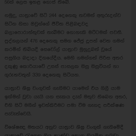
56ක් ලෙස ඉහළ ගොස් තිබේ.
නමුදු, යාත්‍රාවේ සිටි 244 දෙනෙකු තවමත් අතුරුදන්ව
සිටින නිසා ඔවුන්ගේ ජීවිත පිළිබඳවද
බලාපොරාත්තුවක් තැබීමට නොහැකි මට්ටමක් පවතී.
පුද්ගලයන් 476 දෙනෙකු සමග ජේජු දූපත් වෙත ගමන්
කරමින් තිබියදී සෙවෝල් යාත්‍රාව මුහුදුබත් වූයේ
පසුගිය බදාදා දිනයේදීය. මෙහි ගමන්ගත් පිරිස අතර
දකුණු කොරියාවේ උසස් පාසලක සිසු සිසුවියන් හා
ගුරුභවතුන් 339 දෙනෙකු සිටියහ.
යාත්‍රාව ශීඝ්‍ර වංගුවක් ගැනීමට යාමෙන් එය ගිලී යාම
ඉක්මන් වූවා යැයි යන සැකය දැන් මතුව තිබෙන අතර,
එහි සිටි මගීන් ඉවත්කිරීමට පමා වීම ගැනද පරීක්ෂණ
පැවැත්වෙයි.
විශේෂඥ මතයට අනුව යාත්‍රාව ශීඝ්‍ර වංගුක් ගැනීමේදී
යාත්‍රාවේ රැගෙන ගිය භාණ්ඩ තොග නියමිත ගබඩා