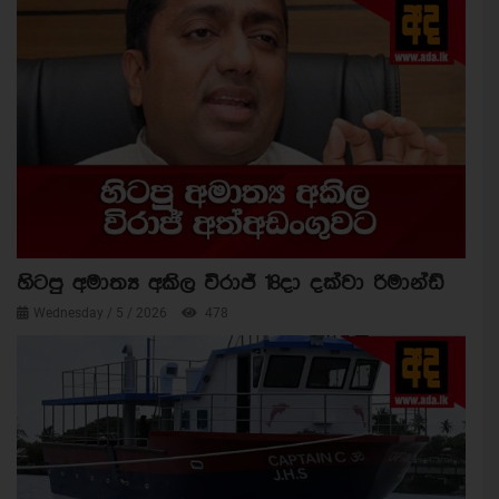
හිටපු අමාත්‍ය අකිල විරාජ් 18දා දක්වා රිමාන්ඩ්
Wednesday / 5 / 2026
478