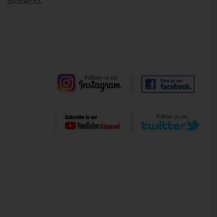
කියැවෙයි.