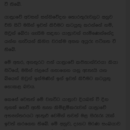
වී තිබේ.
යාත්‍රාවේ අවසන් සන්නිවේදන තොරතුරුවලට අනුව
එහි සිටි මගීන් ඉවත් කිරීමට කටයුතු කරන්නේ නම්,
ඔවුන් බේරා ගැනීම සඳහා යාත්‍රාවන් පැමිණෙන්නේද
යන්න නැවියන් කිහිප වරක්ම අසන අයුරු පටිගත වී
තිබේ.
මේ අතර, අනතුරට පත් යාත්‍රාවේ කපිතාන්වරයා කියා
සිටියේ, මගීන් ජලයේ ගසාගෙන යනු ඇතැයි යන
බියෙන් ඔවුන් ඉක්මණින් ඉන් ඉවත් කිරීමට කටයුතු
නොකළ බවය.
කෙසේ වෙතත් මේ වනවිට යාත්‍රාව දියබත් වී දින
තුනක් ගෙවී ඇති තැන කිමිඳුම්කරුවන් යාත්‍රාවේ
අභ්‍යන්තරයට ඇතුළු වෙමින් තවත් මළ සිරුරු 26ක්
ඉවත් කරගෙන තිබේ. මේ අනුව, දැනට මරණ සංඛයාව