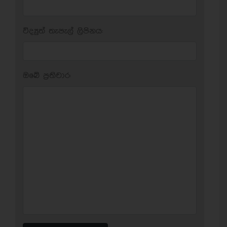
විද්‍යුත් තැපැල් ලිපිනය:
ඔබේ ප‍්‍රතිචාර: