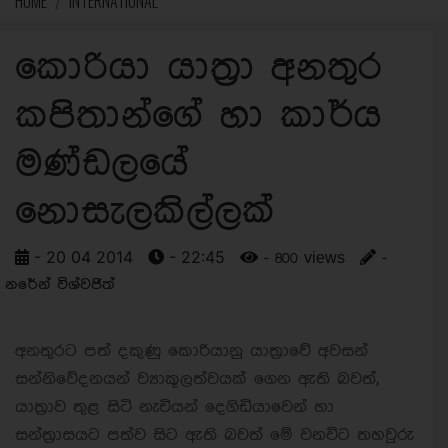
HOME
INTERNATIONAL
කොරියා යාත්‍රා අනතුර
කපිතාන්ගේ හා කාර්ය
මණ්ඩලයේ
නොසැලකිල්ලක්
- 20 04 2014
- 22:45
- 800 views
-
නරේන් විශ්වජිත්
අනතුරට පත් දකුණු කොරියානු යාත්‍රාවේ අවසන්
සන්නිවේදනයන් ව්‍යාකූලත්වයක් ගෙන ඇති බවත්,
යාත්‍රාව තුළ සිටි නැවියන් දෙගිඩියාවෙන් හා
සන්ත්‍රාසයට පත්ව සිට ඇති බවත් මේ වනවිට තහවුරු