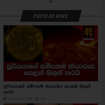
POPULAR NEWS
සූර්යයාගේ සමීපතම ඡායාරූප පෙළක් නිකුත්
කරයි
Thursday / 6 / 2026
558