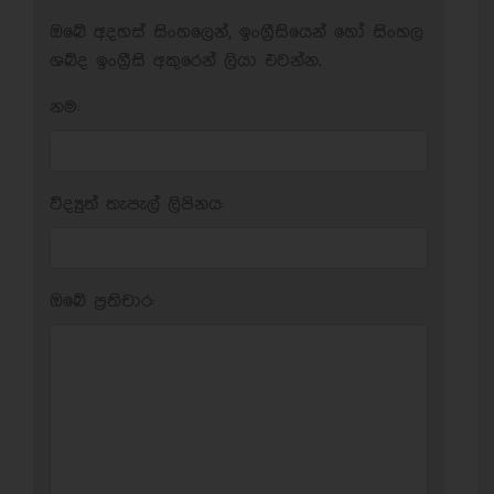
ඔබේ අදහස් සිංහලෙන්, ඉංග්‍රීසියෙන් හෝ සිංහල
ශබ්ද ඉංග්‍රීසි අකුරෙන් ලියා එවන්න.
නම:
විද්‍යුත් තැපැල් ලිපිනය:
ඔබේ ප‍්‍රතිචාර: