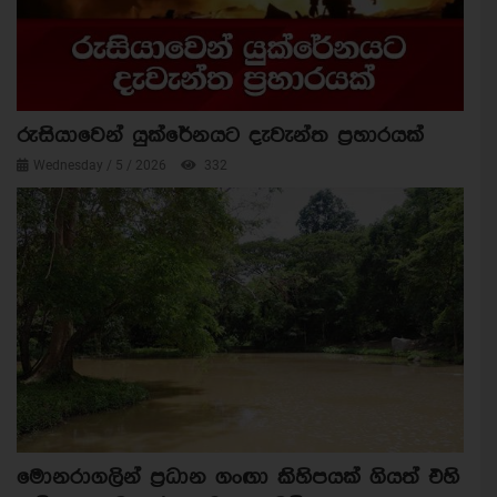
රුසියාවෙන් යුක්රේනයට දැවැන්ත ප්‍රහාරයක්
Wednesday / 5 / 2026
332
මොනරාගලින් ප්‍රධාන ගංඟා කිහිපයක් ගියත් එහි