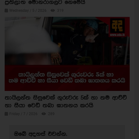
ප්‍රතිලාභ මොනරාගලට නෙමෙයි
Wednesday / 5 / 2026
319
තායිලන්ත සිසුවෙක් ගුරුවරු 5ක් හා තම ආච්චි
හා සීයා වෙඩි තබා ඝාතනය කරයි
Friday / 7 / 2026
289
ඔබේ අදහස් එවන්න.