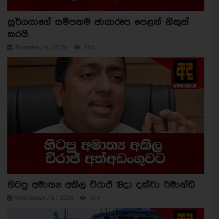
සූර්යයාගේ සමීපතම ඡායාරූප පෙළක් නිකුත්
කරයි
Thursday / 6 / 2026
554
හිටපු අමාත්‍ය අකිල විරාජ් 18දා දක්වා රිමාන්ඩ්
Wednesday / 5 / 2026
474