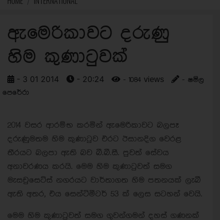
HOME
INTERNATIONAL
ඇමෙරිකාවට දරුණු
හිම කුණාටුවක්
- 3 01 2014
- 20:24
- 1084 views
- ෂමිල
පෙරේරා
2014 වසර ආරම්භ කරමින් ඇමෙරිකාවට බලපෑ
දරුණුමතම හිම කුණාටුව එරට ඊසානදිග වෙරළ
තීරයට බලපා ඇති බව බී.බී.සී. පුවත් සේවය
අනාවරණය කරයි. මෙම හිම කුණාටුවත් සමග
මැසචුසෙට්ස් නගරයට වාර්තාගත හිම පතනයක් ලැබී
ඇති අතර, එය සෙන්ටිමීටර් 53 ක් ලෙස සටහන් වෙයි.
මෙම හිම කුණාටුවත් සමග ගුවන්ගමන් දහස් ගණනක්