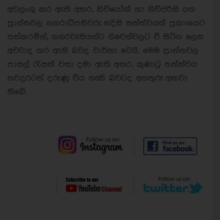
අවලංගු කර ඇති අතර, නිව්යෝක් හා නිව්ජර්සි යන
ප්‍රාන්තවල නගරාධිපතිවරු හදිසි තත්ත්වයක් ප්‍රකාශයට
පත්කරමින්, නගරවැසියන්ට නිවෙස්වලට වී සිටින ලෙස
අවවාද කර ඇති බවද වාර්තා වෙයි. මෙම ප්‍රාන්තවල
පාසල් රැසක් වසා දමා ඇති අතර, කුණාටු තත්ත්වය
තවදුරටත් දරුණු විය හැකි බවටද අනතුරු අඟවා
තිබේ.