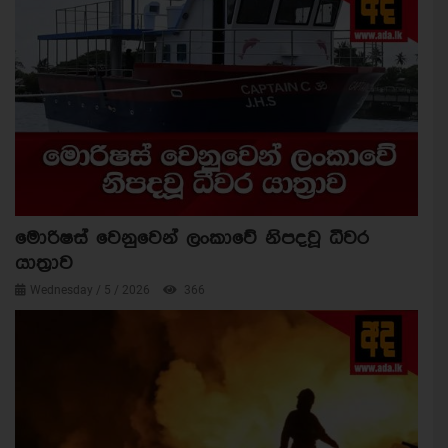
මොරිෂස් වෙනුවෙන් ලංකාවේ නිපදවූ ධීවර
යාත්‍රාව
Wednesday / 5 / 2026
366