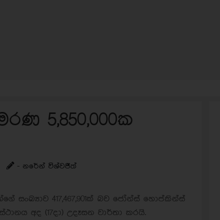
මරණ 5,850,000ක
- නරේන් විශ්වජීත්
 සංඛ්‍යාව 417,467,901ක් බව ජෝන්ස් හොප්කින්ස්
ස්ථානය අද (17දා) උදෑසන වාර්තා කරයි.