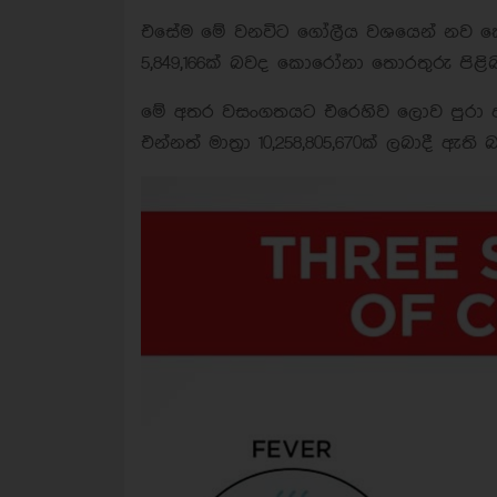
එසේම මේ වනවිට ගෝලීය වශයෙන් නව 
5,849,166ක් බවද කොරෝනා තොරතුරු පිළිබ
මේ අතර වසංගතයට එරෙහිව ලොව පුරා ආ
එන්නත් මාත්‍රා 10,258,805,670ක් ලබාදී ඇත