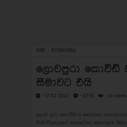
HOME
INTERNATIONAL
ලොවපුරා කොවිඩ් 
සීමාවට එයි
- 17 02 2022
- 07:15
- 120 views
ලොව පුරා කොවිඩ්-19 වෛරසය ආසාදිතයන්ගේ
විශ්වවිද්‍යාලයේ කොරෝනා තොරතුරු මධ්‍ය