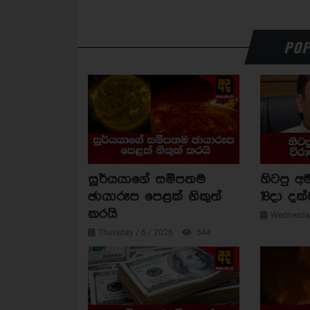
POP
සූර්යයාගේ සමීපතම
හිටපු අම
ඡායාරූප පෙළක් නිකුත්
18දා දක්
කරයි
Wednesday
Thursday / 6 / 2026
544