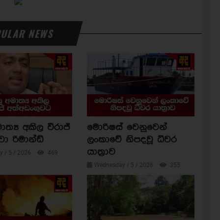
ULAR NEWS
ාත්‍ය අකිල විරාජ්
මොරිෂස් වෙනුවෙන්
වා රිමාන්ඩ්
ලංකාවේ නිපදවූ ධීවර
යාත්‍රාව
 / 5 / 2026
469
Wednesday / 5 / 2026
355