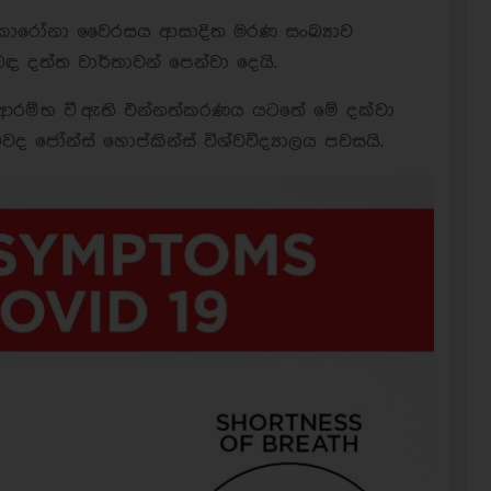
කොරෝනා වෛරසය ආසාදිත මරණ සංඛ්‍යාව
ඳ දත්ත වාර්තාවන් පෙන්වා දෙයි.
රම්භ වී ඇති එන්නත්කරණය යටතේ මේ දක්වා
ි බවද ජෝන්ස් හොප්කින්ස් විශ්වවිද්‍යාලය පවසයි.