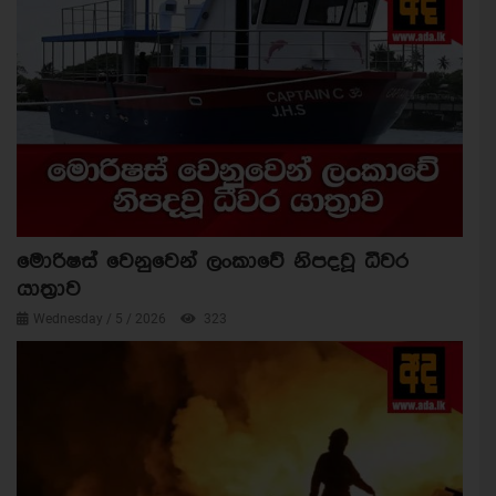
මොරිෂස් වෙනුවෙන් ලංකාවේ නිපදවූ ධීවර
යාත්‍රාව
Wednesday / 5 / 2026
323