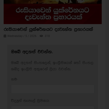
රුසියාවෙන් යුක්රේනයට දැවැන්ත ප්‍රහාරයක්
Wednesday / 5 / 2026
318
ඔබේ අදහස් එවන්න.
ඔබේ අදහස් සිංහලෙන්, ඉංග්‍රීසියෙන් හෝ සිංහල
ශබ්ද ඉංග්‍රීසි අකුරෙන් ලියා එවන්න.
නම:
විද්‍යුත් තැපැල් ලිපිනය: