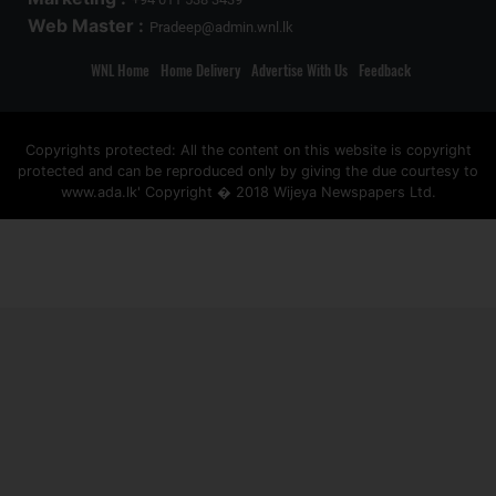
Web Master :
Pradeep@admin.wnl.lk
WNL Home
Home Delivery
Advertise With Us
Feedback
Copyrights protected: All the content on this website is copyright
protected and can be reproduced only by giving the due courtesy to
www.ada.lk' Copyright � 2018 Wijeya Newspapers Ltd.
ad space