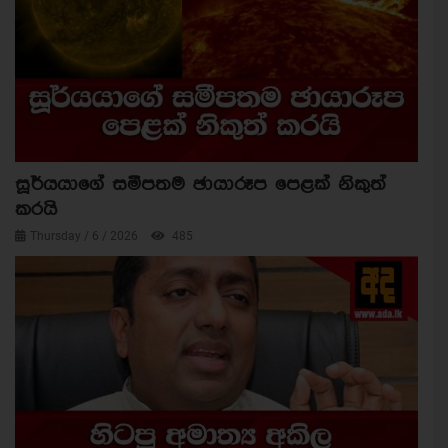
සූර්යයාගේ සමීපතම ඡායාරූප පෙළක් නිකුත්
කරයි
Thursday / 6 / 2026
485