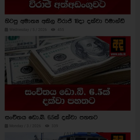
හිටපු අමාත්‍ය අකිල විරාජ් 18දා දක්වා රිමාන්ඩ්
Wednesday / 5 / 2026
455
සංචිතය ඩො.බි. 6.5ක් දක්වා පහතට
Monday / 3 / 2026
339