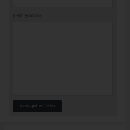
ඔබේ ප‍්‍රතිචාර:
ඇතුලත් කරන්න