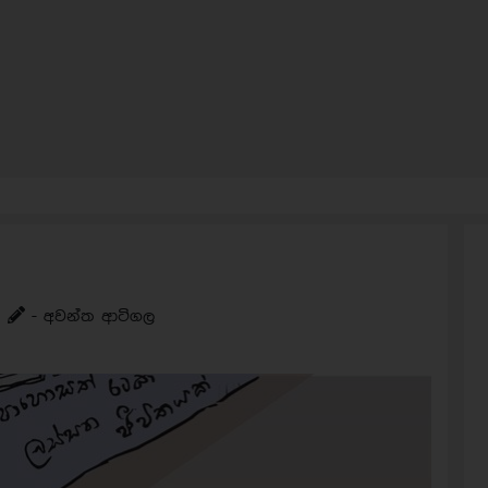
- අවන්ත ආටිගල