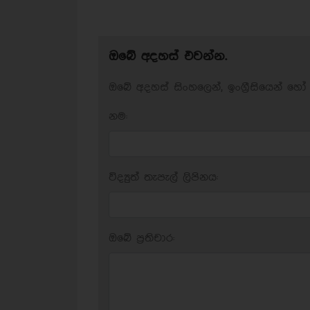
ඔබේ අදහස් එවන්න.
ඔබේ අදහස් සිංහලෙන්, ඉංග්‍රීසියෙන් හෝ 
නම:
විද්‍යුත් තැපැල් ලිපිනය:
ඔබේ ප‍්‍රතිචාර: