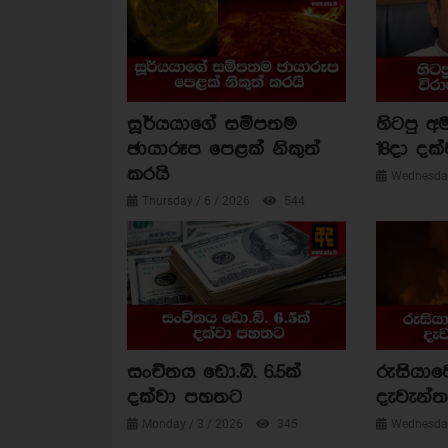
සූර්යයාගේ සමීපතම
හිටපු අම
ඡායාරූප පෙළක් නිකුත්
18දා දක්
කරයි
Wednesday
Thursday / 6 / 2026
544
සංචිතය ඩො.බි. 6.5ක්
රුසියාව
දක්වා පහතට
දැවැන්ත 
Monday / 3 / 2026
345
Wednesday