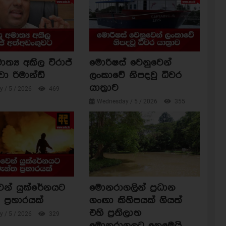
ාත්‍ය අකිල විරාජ්
මොරිෂස් වෙනුවෙන්
වා රිමාන්ඩ්
ලංකාවේ නිපදවූ ධීවර
යාත්‍රාව
 / 5 / 2026
469
Wednesday / 5 / 2026
355
ෙන් යුක්රේනයට
මොනරාගලින් ප්‍රධාන
ප්‍රහාරයක්
ගංඟා කිහිපයක් ගියත්
එහි ප්‍රතිලාභ
 / 5 / 2026
329
මොනරාගලට නෙමෙයි