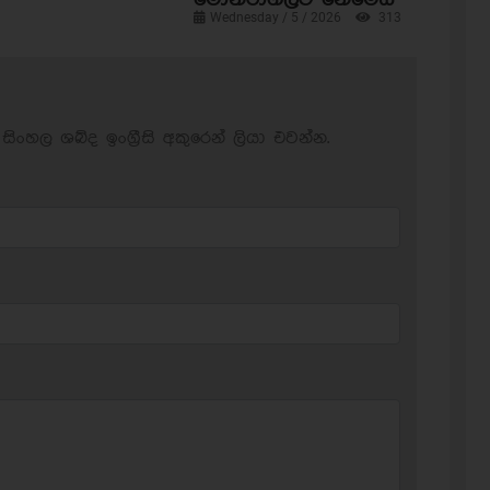
Wednesday / 5 / 2026
313
සිංහල ශබ්ද ඉංග්‍රීසි අකුරෙන් ලියා එවන්න.