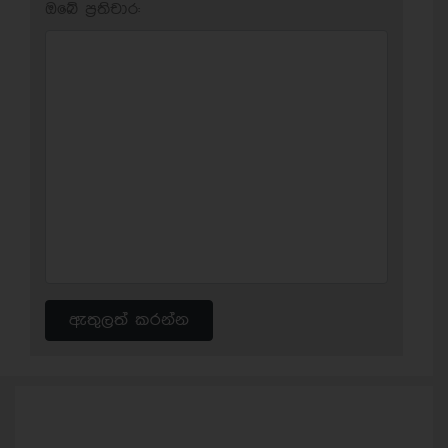
ඔබේ ප‍්‍රතිචාර:
ඇතුලත් කරන්න