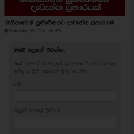
රුසියාවෙන් යුක්රේනයට දැවැන්ත ප්‍රහාරයක්
Wednesday / 5 / 2026
379
ඔබේ අදහස් එවන්න.
ඔබේ අදහස් සිංහලෙන්, ඉංග්‍රීසියෙන් හෝ සිංහල
ශබ්ද ඉංග්‍රීසි අකුරෙන් ලියා එවන්න.
නම:
විද්‍යුත් තැපැල් ලිපිනය: