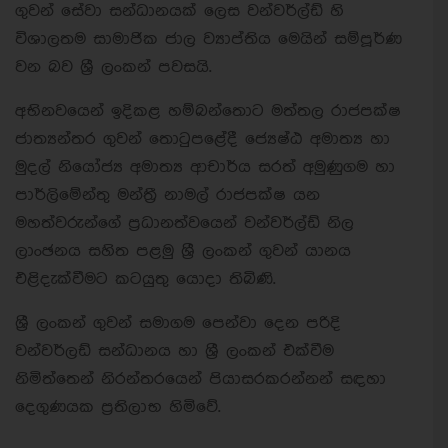
ගුවන් සේවා සන්ධානයක් ලෙස වන්වර්ල්ඩ් හි
විශාලතම සාමාජික ජාල ව්‍යාප්තිය මෙයින් සම්පූර්ණ
වන බව ශ්‍රී ලංකන් පවසයි.
අභිනවයෙන් ඉදිකළ හම්බන්තොට මත්තල රාජපක්ෂ
ජාත්‍යන්තර ගුවන් තොටුපළේදී ජ්‍යෙෂ්ඨ අමාත්‍ය හා
මුදල් නියෝජ්‍ය අමාත්‍ය ආචාර්ය සරත් අමුණුගම හා
පාර්ලිමේන්තු මන්ත්‍රී නාමල් රාජපක්ෂ යන
මහත්වරුන්ගේ ප්‍රධානත්වයෙන් වන්වර්ල්ඩ් නිල
ලාංඡනය සහිත පළමු ශ්‍රී ලංකන් ගුවන් යානය
එළිදැක්වීමට කටයුතු යොදා තිබිණි.
ශ්‍රී ලංකන් ගුවන් සමාගම පෙන්වා දෙන පරිදි
වන්වර්ලඩ් සන්ධානය හා ශ්‍රී ලංකන් එක්වීම
නිමිත්තෙන් නිරන්තරයෙන් පියාසරකරන්නන් සඳහා
දෙගුණයක ප්‍රතිලාභ හිමිවේ.