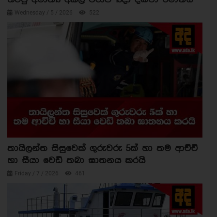
Wednesday / 5 / 2026
522
තායිලන්ත සිසුවෙක් ගුරුවරු 5ක් හා තම ආච්චි
හා සීයා වෙඩි තබා ඝාතනය කරයි
Friday / 7 / 2026
461