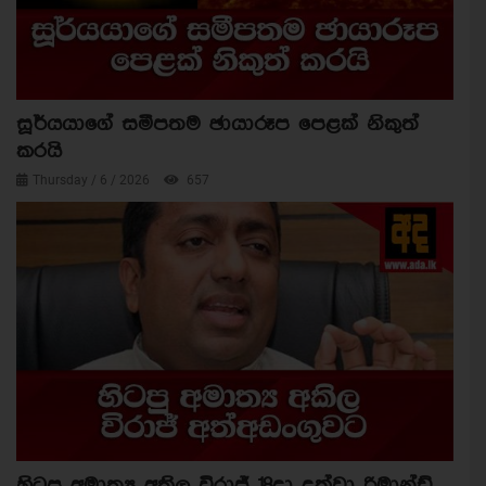
සූර්යයාගේ සමීපතම ඡායාරූප පෙළක් නිකුත්
කරයි
Thursday / 6 / 2026
657
හිටපු අමාත්‍ය අකිල විරාජ් 18දා දක්වා රිමාන්ඩ්