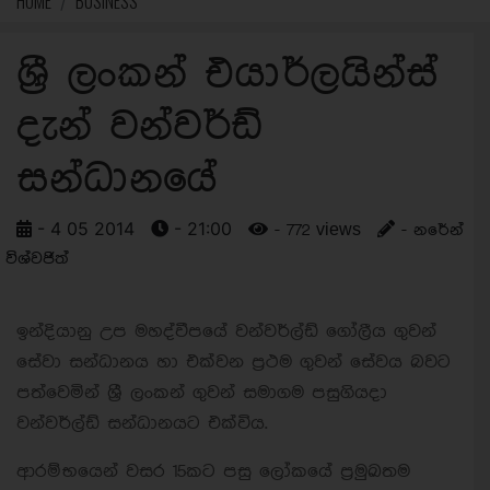
HOME
BUSINESS
ශ්‍රී ලංකන් එයාර්ලයින්ස්
දැන් වන්වර්ඩ්
සන්ධානයේ
- 4 05 2014
- 21:00
- 772 views
- නරේන්
විශ්වජිත්
ඉන්දියානු උප මහද්වීපයේ වන්වර්ල්ඩ් ගෝලීය ගුවන්
සේවා සන්ධානය හා එක්වන ප්‍රථම ගුවන් සේවය බවට
පත්වෙමින් ශ්‍රී ලංකන් ගුවන් සමාගම පසුගියදා
වන්වර්ල්ඩ් සන්ධානයට එක්විය.
ආරම්භයෙන් වසර 15කට පසු ලෝකයේ ප්‍රමුඛතම