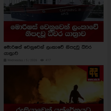
මොරිෂස් වෙනුවෙන් ලංකාවේ නිපදවූ ධීවර
යාත්‍රාව
Wednesday / 5 / 2026
417