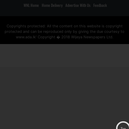
WNL Home
Home Delivery
Advertise With Us
Feedback
Copyrights protected: All the content on this website is copyright
protected and can be reproduced only by giving the due courtesy to
www.ada.lk' Copyright � 2018 Wijeya Newspapers Ltd.
ad space
Top