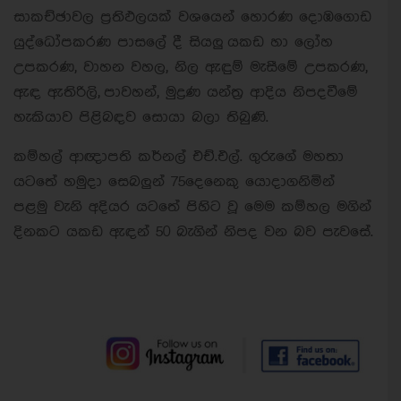
සාකච්ඡාවල ප්‍රතිඵලයක් වශයෙන් හොරණ දොඹගොඩ
යුද්ධෝපකරණ පාසලේ දී සියලු යකඩ හා ලෝහ
උපකරණ, වාහන වහල, නිල ඇඳුම් මැසීමේ උපකරණ,
ඇඳ ඇතිරිලි, පාවහන්, මුද්‍රණ යන්ත්‍ර ආදිය නිපදවීමේ
හැකියාව පිළිබඳව සොයා බලා තිබුණි.
කම්හල් ආඥාපති කර්නල් එච්.එල්. ගුරුගේ මහතා
යටතේ හමුදා සෙබලුන් 75දෙනෙකු යොදාගනිමින්
පළමු වැනි අදියර යටතේ පිහිට වූ මෙම කම්හල මගින්
දිනකට යකඩ ඇඳන් 50 බැගින් නිපද වන බව පැවසේ.