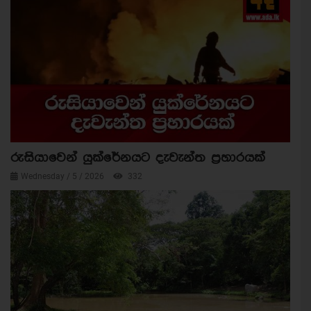
රුසියාවෙන් යුක්රේනයට දැවැන්ත ප්‍රහාරයක්
Wednesday / 5 / 2026
332