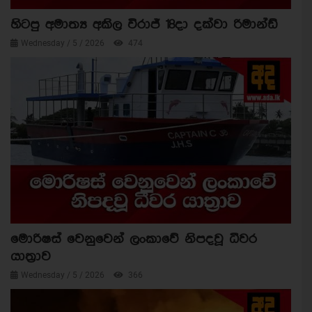
හිටපු අමාත්‍ය අකිල විරාජ් 18දා දක්වා රිමාන්ඩ්
Wednesday / 5 / 2026
474
මොරිෂස් වෙනුවෙන් ලංකාවේ නිපදවූ ධීවර
යාත්‍රාව
Wednesday / 5 / 2026
366