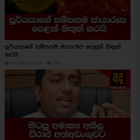
සූර්යයාගේ සමීපතම ඡායාරූප පෙළක් නිකුත්
කරයි
Thursday / 6 / 2026
554