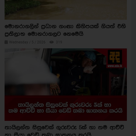
මොනරාගලින් ප්‍රධාන ගංඟා කිහිපයක් ගියත් එහි
ප්‍රතිලාභ මොනරාගලට නෙමෙයි
Wednesday / 5 / 2026
319
තායිලන්ත සිසුවෙක් ගුරුවරු 5ක් හා තම ආච්චි
හා සීයා වෙඩි තබා ඝාතනය කරයි