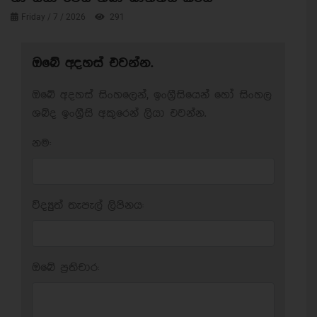
Friday / 7 / 2026
291
ඔබේ අදහස් එවන්න.
ඔබේ අදහස් සිංහලෙන්, ඉංග්‍රීසියෙන් හෝ සිංහල
ශබ්ද ඉංග්‍රීසි අකුරෙන් ලියා එවන්න.
නම:
විද්‍යුත් තැපැල් ලිපිනය:
ඔබේ ප‍්‍රතිචාර: