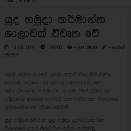
HOME
BUSINESS
යුද හමුදා කර්මාන්ත
ශාලාවක් විවෘත වේ
- 3 09 2014
- 00:02
- 689 views
- නරේන්
විශ්වජිත්
පළමු අදියර යටතේ යකඩ ඇඳන් නිපදවීම පිණිස
හොරණ, දොඹගොඩ ඉදිකළ නවතම යුද හමුදා
යුද්ධෝපකරණ කර්මාන්ත ශාලාව ඊයේ (01දා) යුද
හමුදාපති ලුතිතන් ජනරාල් දයා රත්නායක මහතාගේ
ප්‍රධානත්වයෙන් විවෘත කෙරිණි.
යුදු හමුදාපතිවරයා යුද හමුදා යුද්ධෝපකරණ
බලකායේ උසස් නිලධාරීන් සමඟ පැවැත්වු