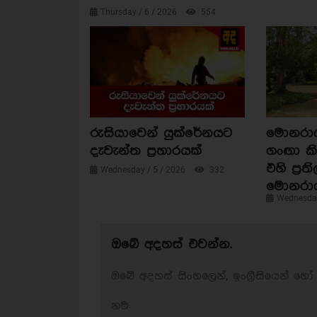
Thursday / 6 / 2026
554
රුසියාවෙන් යුක්රේනයට
මොනරාගල
දැවැන්ත ප්‍රහාරයක්
ගංඟා කි
එහි ප්‍රත
Wednesday / 5 / 2026
332
මොනරා
Wednesday
ඔබේ අදහස් එවන්න.
ඔබේ අදහස් සිංහලෙන්, ඉංග්‍රීසියෙන් හෝ 
නම: