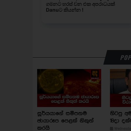
POP
සූර්යයාගේ සමීපතම
හිටපු අම
ඡායාරූප පෙළක් නිකුත්
18දා දක්
කරයි
Wednesday