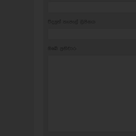
විද්‍යුත් තැපැල් ලිපිනය:
ඔබේ ප‍්‍රතිචාර: