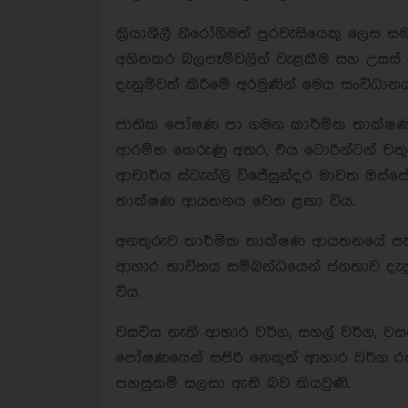
ක්‍රියාශීලී නීරෝගීමත් පුරවැසියෙකු ලෙස 
අහිතකර බලපෑම්වලින් වැළකීම සහ උසස්
දැනුම්වත් කිරීමේ අරමුණින් මෙය සංවිධානය
ජාතික පෝෂණ පා ගමන කාර්මික තාක්ෂණ
ආරම්භ කෙරුණු අතර, එය ටොරින්ටන් චතුර
ආචාර්ය ස්ටැන්ලි විජේසුන්දර මාවත ඔස
තාක්ෂණ ආයතනය වෙත ළඟා විය.
අනතුරුව කාර්මික තාක්ෂණ ආයතනයේ පැව
ආහාර භාවිතය සම්බන්ධයෙන් ජනතාව දැනුම
විය.
වසවිස නැති ආහාර වර්ග, සහල් වර්ග, වසව
පෝෂණයෙන් සපිරි නෙකුත් ආහාර වර්ග රස
පහසුකම් සලසා ඇති බව කියවුණි.