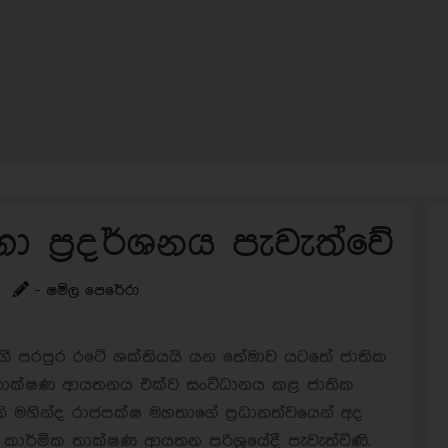
ප්‍රදර්ශනය පැවැත්වේ
- ෂමිල පෙරේරා
ී පරපුර රටේ ශක්තියයි යන තේමාව යටතේ ජාතික
තාක්ෂණ ආයතනය එක්ව සංවිධානය කළ ජාතික
 මහින්ද රාජපක්ෂ මහතාගේ ප්‍රධානත්වයෙන් අද
ාර්මික තාක්ෂණ ආයතන පරිශ්‍රයේදී පැවැත්විණි.