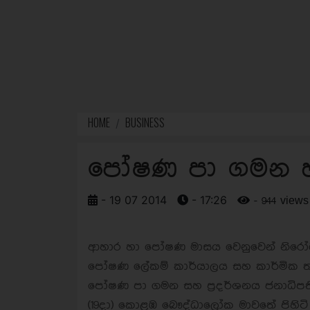
HOME
BUSINESS
පෝෂණ පා ගමන හා 
- 19 07 2014
- 17:26
- 944 views
ආහාර හා පෝෂණ මාසය වෙනුවෙන් නිරෝග
පෝෂණ ලේකම් කාර්යාලය සහ කාර්මික 
පෝෂණ පා ගමන සහ ප්‍රදර්ශනය ජනාධිපති
(19දා) කොළඹ බෞද්ධාලෝක මාවතේ පිහිටි ක