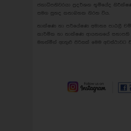
ජනාධිපතිවරයා ප්‍රදර්ශන භූමියේද නිරීක
සමග සුහද කතාබහක නිරත විය.
තාක්ෂණ හා පර්යේෂණ අමාත්‍ය පාඨලී චම්
කාර්මික හා තාක්ෂණ ආයතනයේ සභාපති ම
මහත්මීන් ඇතුළු පිරිසක් මෙම අවස්ථාවට එ