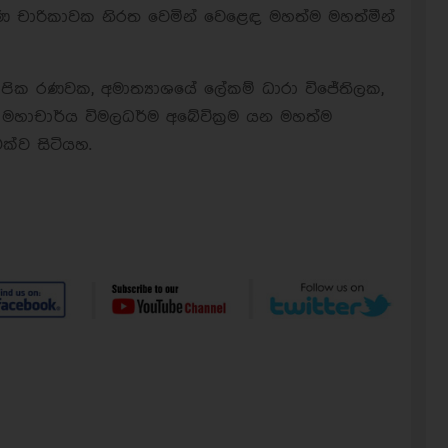
්ෂණ චාරිකාවක නිරත වෙමින් වෙළෙඳ මහත්ම මහත්මීන්
පික රණවක, අමාත්‍යාශයේ ලේකම් ධාරා විජේතිලක,
හාචාර්ය විමලධර්ම අබේවික්‍රම යන මහත්ම
ක්ව සිටියහ.