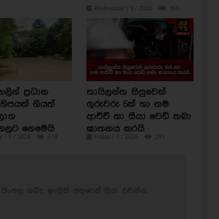
Wednesday / 5 / 2026
366
ින් ප්‍රධාන
තායිලන්ත සිසුවෙක්
හිපයක් ගියත්
ගුරුවරු 5ක් හා තම
ිලාභ
ආච්චි හා සීයා වෙඩි තබා
ගලට නෙමෙයි
ඝාතනය කරයි
 / 5 / 2026
319
Friday / 7 / 2026
291
සිංහල ශබ්ද ඉංග්‍රීසි අකුරෙන් ලියා එවන්න.