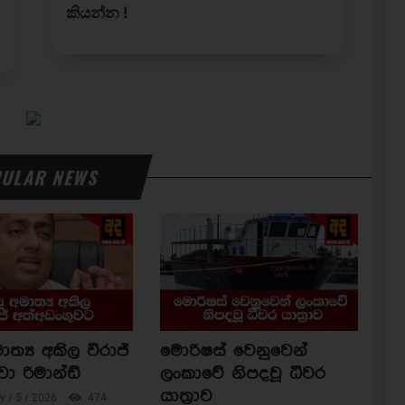
ULAR NEWS
ාත්‍ය අකිල විරාජ්
මොරිෂස් වෙනුවෙන්
වා රිමාන්ඩ්
ලංකාවේ නිපදවූ ධීවර
යාත්‍රාව
 / 5 / 2026
474