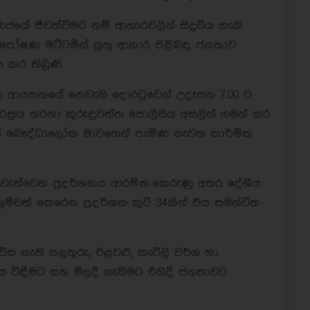
සමාජයේ ජීවත්වීමට නම් ආහාරවලින් සිදුවිය හැකි
 පෝෂණ මට්ටමින් යුතු ආහාර පිළිබඳ ජනතාව
 කර තිබුණි.
 ආයතනයේ තෙවැනි දොරටුවෙන් උදෑසන 7.00 ට
ස්‍රය හරහා කුරුඳුවත්ත පොලීසිය අසලින් ගමන් කර
්සේ බෞද්ධාලෝක මාවතෙන් පැමිණ නැවත කාර්මික
ැත්වෙන ප්‍රදර්ශනය ආරම්භ කෙරුණු අතර දේශීය
්වත් කෙරෙන ප්‍රදර්ශන කුටි 34කින් එය සමන්විත
ිස නැති පලතුරු, එළවළු, කැවිලි වර්ග හා
 විඳීමට සහ මිලදී ගැනීමට එහිදී ජනතාවට