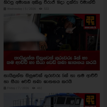
හිටපු අමාත්‍ය අකිල විරාජ් 18දා දක්වා රිමාන්ඩ්
Wednesday / 5 / 2026
522
තායිලන්ත සිසුවෙක් ගුරුවරු 5ක් හා තම ආච්චි
හා සීයා වෙඩි තබා ඝාතනය කරයි
Friday / 7 / 2026
462