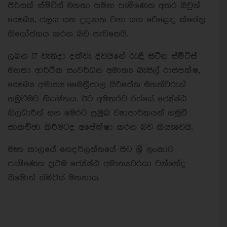
පිරිසක් ස්මිට්ස් මහතා සමඟ පැමිණෙන අතර ඔවුන්
සෞඛ්‍ය, ජලය සහ උද්‍යාන වගා යන වෙළෙඳ ක්ෂේත්‍ර
නියෝජනය කරන බව පැවසෙයි.
ලබන 17 වැනිදා දක්වා දිවයිනේ රැඳී සිටින ස්මිට්ස්
මහතා ආර්ථික සංවර්ධන අමාත්‍ය බැසිල් රාජපක්ෂ,
සෞඛ්‍ය අමාත්‍ය මෛත්‍රීපාල සිරිසේන මහත්වරුන්
හමුවීමට නියමිතය. ඊට අමතරව රජයේ ජ්‍යේෂ්ඨ
නිලධාරීන් සහ මෙරට ප්‍රමූඛ ව්‍යාපාරිකයන් හමුවී
සාකච්ඡා කිරීමටද අපේක්ෂා කරන බව කියැවෙයි.
මෑත කාලයේ නෙදර්ලන්තයේ සිට ශ්‍රී ලංකාට
පැමිණෙන ප්‍රථම ජ්‍යේෂ්ඨ අමාත්‍යවරයා වන්නේද
සිමොන් ස්මිට්ස් මහතාය.