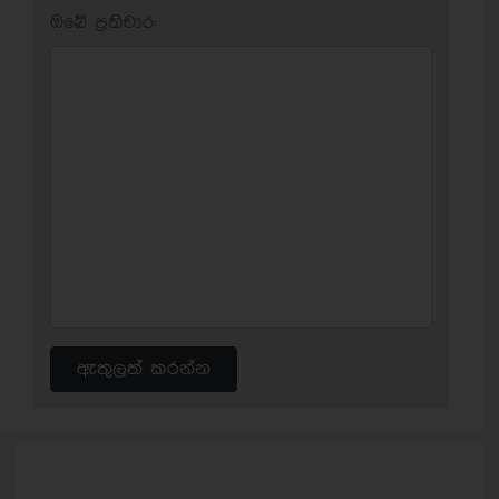
ඔබේ ප‍්‍රතිචාර:
ඇතුලත් කරන්න