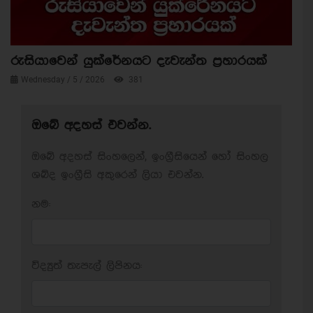
රුසියාවෙන් යුක්රේනයට දැවැන්ත ප්‍රහාරයක්
Wednesday / 5 / 2026
381
ඔබේ අදහස් එවන්න.
ඔබේ අදහස් සිංහලෙන්, ඉංග්‍රීසියෙන් හෝ සිංහල
ශබ්ද ඉංග්‍රීසි අකුරෙන් ලියා එවන්න.
නම:
විද්‍යුත් තැපැල් ලිපිනය: