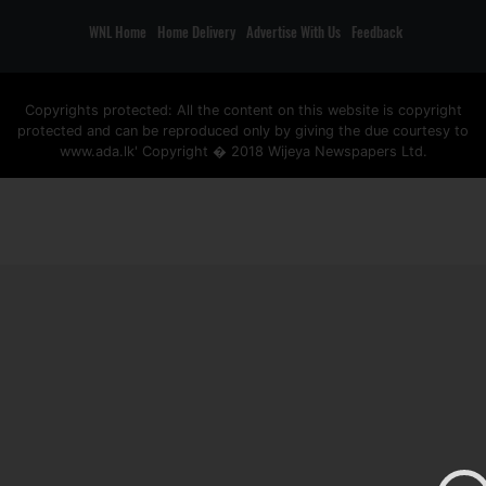
WNL Home
Home Delivery
Advertise With Us
Feedback
Copyrights protected: All the content on this website is copyright
protected and can be reproduced only by giving the due courtesy to
www.ada.lk' Copyright � 2018 Wijeya Newspapers Ltd.
ad space