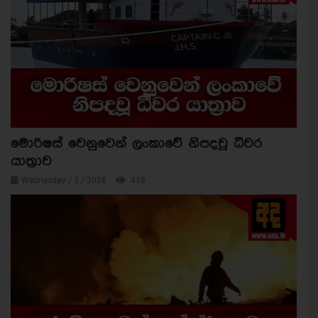
මොරිෂස් වෙනුවෙන් ලංකාවේ නිපදවූ ධීවර
යාත්‍රාව
Wednesday / 5 / 2026
418