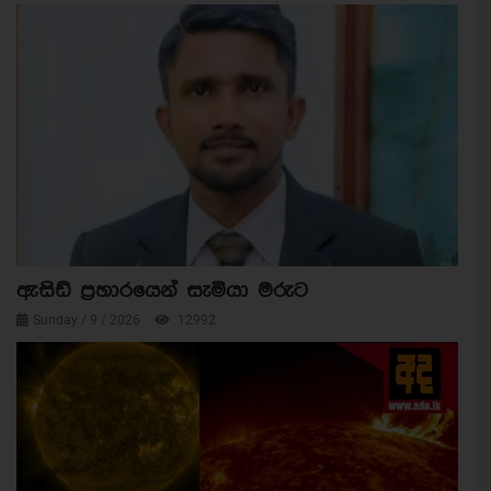
ඇසිඩ් ප්‍රහාරයෙන් සැමියා මරුට
Sunday / 9 / 2026
12992