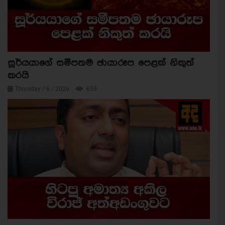
සූර්යයාගේ සමීපතම ඡායාරූප පෙළක් නිකුත්
කරයි
Thursday / 6 / 2026
659