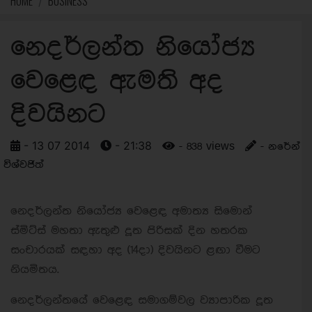
HOME
BUSINESS
නෙදර්ලන්ත නියෝජ්‍ය
වෙළෙඳ ඇමති අද
දිවයිනට
- 13 07 2014
- 21:38
- 838 views
- නරේන්
විශ්වජිත්
නෙදර්ලන්ත නියෝජ්‍ය වෙළෙඳ අමාත්‍ය සිමොන්
ස්මිට්ස් මහතා ඇතුළු දූත පිරිසක් දින හතරක
සංචාරයක් සඳහා අද (14දා) දිවයිනට ළඟා වීමට
නියමිතය.
නෙදර්ලන්තයේ වෙළෙඳ සමාගම්වල ව්‍යාපාරික දූත