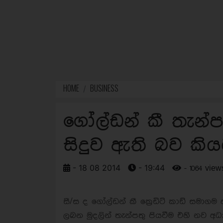
HOME
BUSINESS
ගෝල්ඩන් කී තැන්පත
සිදුව ඇති බව කිය
- 18 08 2014
- 19:44
- 1064 view
සී/ස ද ගෝල්ඩන් කී ක්‍රෙඩිට් කාඩ් සමාගම
ලබන මුදලින් තැන්පතු පියවීම එහි නව අධ