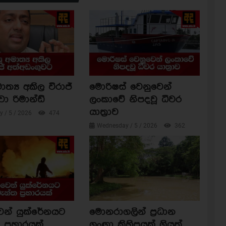
ාත්‍ය අකිල විරාජ්
මොරිෂස් වෙනුවෙන්
වා රිමාන්ඩ්
ලංකාවේ නිපදවූ ධීවර
යාත්‍රාව
 / 5 / 2026
474
Wednesday / 5 / 2026
362
ෙන් යුක්රේනයට
මොනරාගලින් ප්‍රධාන
ප්‍රහාරයක්
ගංඟා කිහිපයක් ගියත්