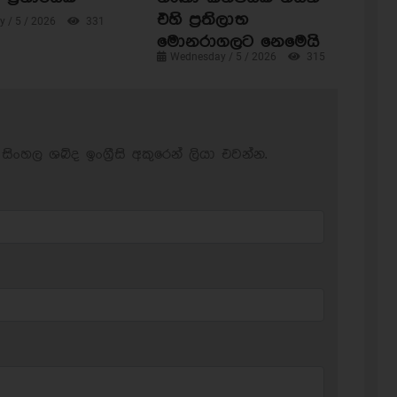
එහි ප්‍රතිලාභ
 / 5 / 2026
331
මොනරාගලට නෙමෙයි
Wednesday / 5 / 2026
315
සිංහල ශබ්ද ඉංග්‍රීසි අකුරෙන් ලියා එවන්න.