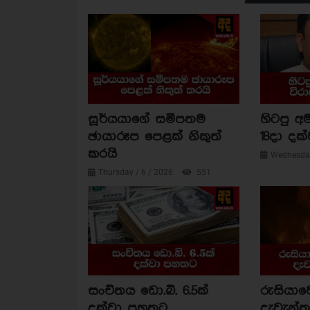
සූර්යයාගේ සමීපතම
හිටපු අම
ඡායාරූප පෙළක් නිකුත්
18දා දක්
කරයි
Wednesday
Thursday / 6 / 2026
551
සංචිතය ඩො.බි. 6.5ක්
රුසියාව
දක්වා පහතට
දැවැන්ත 