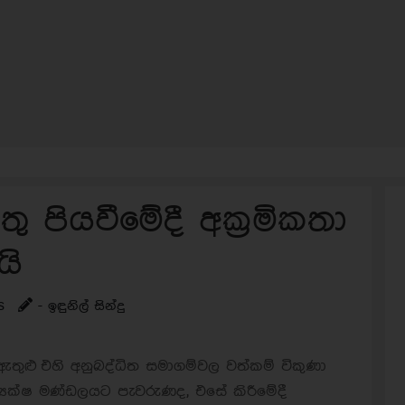
ු පියවීමේදී අක්‍රමිකතා
යි
s
- ඉඳුනිල් සින්දු
 ඇතුළු එහි අනුබද්ධිත සමාගම්වල වත්කම් විකුණා
්‍යක්ෂ මණ්ඩලයට පැවරුණද, එසේ කිරීමේදී