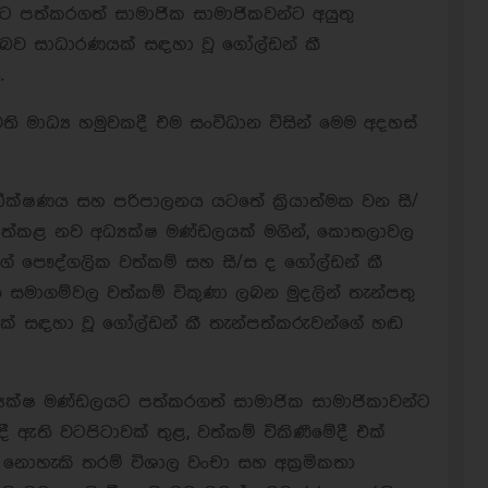
යට පත්කරගත් සාමාජික සාමාජිකවන්ට අයුතු
ව සාධාරණයක් සඳහා වූ ගෝල්ඩන් කී
.
 මාධ්‍ය හමුවකදී එම සංවිධාන විසින් මෙම අදහස්
අධීක්ෂණය සහ පරිපාලනය යටතේ ක්‍රියාත්මක වන සී/
ට පත්කළ නව අධ්‍යක්ෂ මණ්ඩලයක් මගින්, කොතලාවල
ේ පෞද්ගලික වත්කම් සහ සී/ස ද ගෝල්ඩන් කී
ධිත සමාගම්වල වත්කම් විකුණා ලබන මුදලින් තැන්පතු
යක් සඳහා වූ ගෝල්ඩන් කී තැන්පත්කරුවන්ගේ හඬ
ධ්‍යක්ෂ මණ්ඩලයට පත්කරගත් සාමාජික සාමාජිකාවන්ට
ඇති වටපිටාවක් තුළ, වත්කම් විකිණීමේදී එක්
 නොහැකි තරම් විශාල වංචා සහ අක්‍රමිකතා