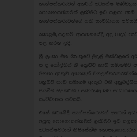
තැන්පත්කරුවන් අතරින් අධ්‍යක්ෂ මණ්ඩල
පොහොසත්කමක් ලැබීමට ඉඩ සලසා ඇති බ
තැන්පත්කරුවන්ගේ හඬ සංවිධානය පවසයි
කොළඹ, පදනම් ආයතනයේදී අද (18දා) පැවති
පළ කරන ලදී.
ශ්‍රී ලංකා මහ බැංකුවේ මුදල් මණ්ඩලයේ 
ස ද ගෝල්ඩන් කී ක්‍රෙඩිට් කාඩ් සමාගම
මහතා ඇතුළු අනෙකුත් වගඋත්තරකරුවන්ග
ක්‍රෙඩිට් කාඩ් සමාගම ඇතුළු එහි අනුබද්
පියවීම සිදුකිරීමට පැවරුණු බව සාධාරණ
සංවිධානය පවසයි.
එසේ කිරීමේදී තැන්පත්කරුවන් අතරින් අ
අයුතු පොහොසත්කමක් ලැබීමට ඉඩ සලසාදී 
අධ්‍යක්ෂවරුන් කිසිසේත්ම නොසලකාහැරිය