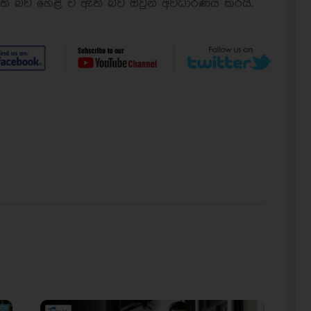
ති බව හෙළි වී ඇති බව ඔවුන් අවධාරණය කරයි.