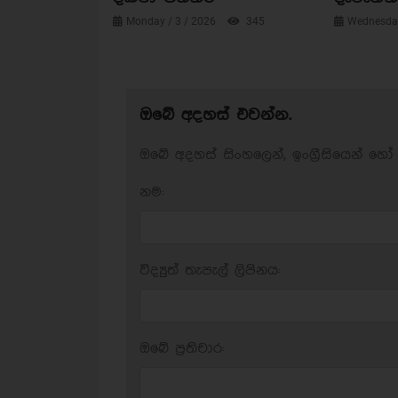
Monday / 3 / 2026
345
Wednesday
ඔබේ අදහස් එවන්න.
ඔබේ අදහස් සිංහලෙන්, ඉංග්‍රීසියෙන් හෝ 
නම:
විද්‍යුත් තැපැල් ලිපිනය:
ඔබේ ප‍්‍රතිචාර: