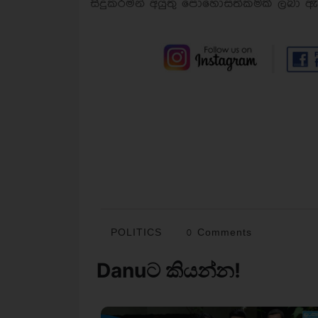
සිදුකරමින් අයුතු පොහොසත්කමක් ලබා ඇ
POLITICS
0 Comments