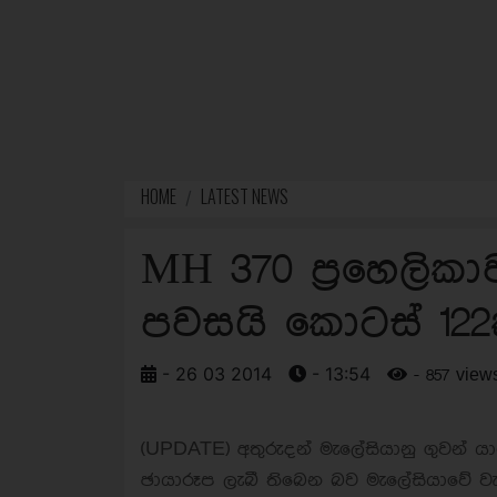
HOME
LATEST NEWS
MH 370 ප්‍රහෙලි
පවසයි කොටස් 12
- 26 03 2014
- 13:54
- 857 view
(UPDATE) අතුරුදන් මැලේසියානු ගුවන් 
ඡායාරූප ලැබී තිබෙන බව මැලේසියාවේ වැ