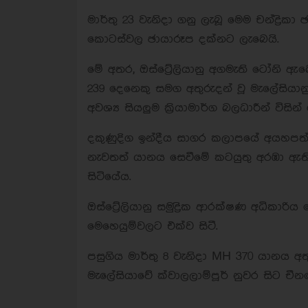
මාර්තු 23 වැනිදා ගනු ලැබූ මෙම චන්ද්‍රි
කොටස්වල ඡායාරූප දක්නට ලැබෙයි.
මේ අතර, ඔස්ට්‍රේලියානු අගමැති ටෝනි 
239 දෙනෙකු සමග අතුරුදන් වූ මැලේසිය
අවශ්‍ය සියලුම ක්‍රියාමාර්ග බලධාරීන් විසින
දකුණුදිග ඉන්දීය සාගර කලාපයේ අයහපත
නැවතත් යානය සෙවීමේ කටයුතු අරඹා ඇත
සිටියේය.
ඔස්ට්‍රේලියානු සමුද්‍රික ආරක්ෂණ අධිකාරි
මෙහෙයුම්වලට එක්ව සිටී.
පසුගිය මාර්තු 8 වැනිදා MH 370 යානය අ
මැලේසියාවේ ක්වාලලාම්පූර් නුවර සිට චීනය