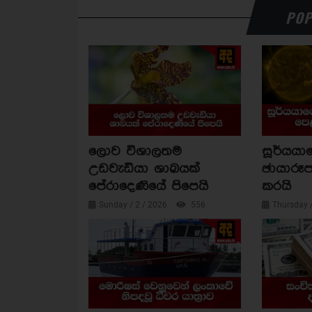
POP
ලොව විශාලතම
සූර්යය
උඩවැඩියා ශාඛයක්
ඡායාරූප
පේරාදෙණියේ පිපෙයි
කරයි
Sunday / 2 / 2026
556
Thursday 