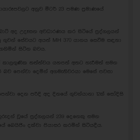
කා ඡායාරූපවලට අනුව මීටර් 23 පමණ ප්‍රමාණයේ
ඇබොට් අද උදෑසන අවධාරණය කර සිටියේ පුද්ගලයන්
ානු ගුවන් සේවයට අයත් MH 370 යානය සෙවීම සඳහා
් ගනිමින් සිටින බවය.
් කාලගුණික තත්ත්වය යහපත් අතට හැරීමත් සමග
ි බව පෙන්වා දෙමින් අගමැතිවරයා මෙසේ පවසා
ය පෙන්වා දෙන පරිදි අද දිනයේ ගුවන්යානා 12ක් සෝදිසි
තුරුදන් වූයේ පුද්ගලයන් 239 දෙනෙකු සමග
ේ බෙයිජිං දක්වා පියාසර කරමින් සිටියදීය.