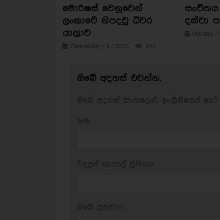
මොරිෂස් වෙනුවෙන්
සංචිතය 
ලංකාවේ නිපදවූ ධීවර
දක්වා 
යාත්‍රාව
Monday / 
Wednesday / 5 / 2026
348
ඔබේ අදහස් එවන්න.
ඔබේ අදහස් සිංහලෙන්, ඉංග්‍රීසියෙන් හෝ 
නම:
විද්‍යුත් තැපැල් ලිපිනය:
ඔබේ ප‍්‍රතිචාර: