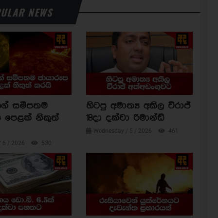
ULAR NEWS
ාගේ සමීපතම
හිටපු අමාත්‍ය අකිල විරාජ්
 පෙළක් නිකුත්
18දා දක්වා රිමාන්ඩ්
Wednesday / 5 / 2026
461
/ 6 / 2026
530