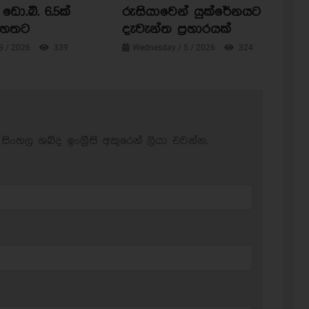
ඩො.බි. 6.5ක්
රුසියාවෙන් යුක්රේනයට
පහතට
දැවැන්ත ප්‍රහාරයක්
3 / 2026
339
Wednesday / 5 / 2026
324
සිංහල ශබ්ද ඉංග්‍රීසි අකුරෙන් ලියා එවන්න.