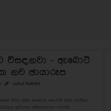
කාව විසඳනවා - ඇබොට්
2ක නව ඡායාරූප
s
- නරේන් විශ්වජිත්
යානයේ බවට සැක කෙරෙන කොටස් 122ක චන්ද්‍රිකා
ඩබලන ප්‍රවාහන අමාත්‍යවරයා පවසයි.