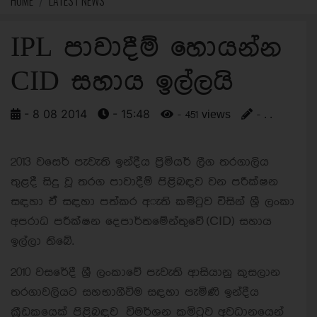
HOME
LATEST NEWS
IPL පාවාදීම් හොයන්න
CID සහාය ඉල්ලයි
- 8 08 2014
- 15:48
- 451 views
- . .
2013 වසෙර් පැවැති ඉන්දීය ප්‍රිමියර් ලීග තරගාලිය
තුළදී සිදු වූ තරග පාවාදීම් පිළිබඳව වන පරීක්ෂන
සඳහා ඒ් සඳහා පත්කර අැති කමිටුව විසින් ශ්‍රී ලංකා
අපරාධ පරීක්ෂන දෙපාර්තමේන්තුවේ (CID) සහාය
ඉල්ලා තිබේ.
2010 වසරේදී ශ්‍රී ලංකාවේ පැවැති ආසියානු කුසලාන
තරගාවලියට සහභාගීවිම සඳහා පැමිණි ඉන්දීය
ක්‍රීඩකයෙක් පිළිබඳව විමර්ශන කමිටුව අවධානයෙන්