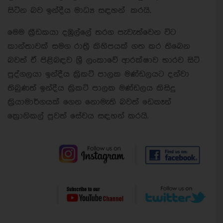
සිටින බව ඉන්දීය මාධ්‍ය සඳහන් කරයි.
මෙම ක්‍රීඩකයා දඹුල්ලේ තරග පැවැත්වෙන විට
කාන්තාවක් සමග රාත්‍රී කිහිපයක් ගත කර තිබෙන
බවත් ඒ පිළිබඳව ශ්‍රී ලංකාවේ ආරක්ෂාව භාරව සිටි
පුද්ගලයා ඉන්දීය ක්‍රිකට් පාලක මණ්ඩලයට දන්වා
තිබුණත් ඉන්දීය ක්‍රිකට් පාලක මණ්ඩලය කිසිදු
ක්‍රියාමාර්ගයක් ගෙන නොමැති බවත් ඩෙකෑන්
ක්‍රොනිකල් පුවත් සේවය සඳහන් කරයි.