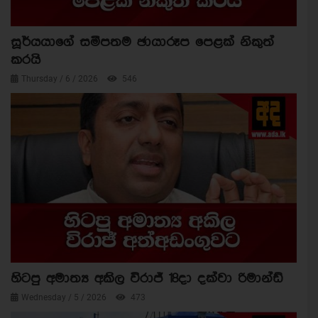
සූර්යයාගේ සමීපතම ඡායාරූප පෙළක් නිකුත්
කරයි
Thursday / 6 / 2026
546
හිටපු අමාත්‍ය අකිල විරාජ් 18දා දක්වා රිමාන්ඩ්
Wednesday / 5 / 2026
473