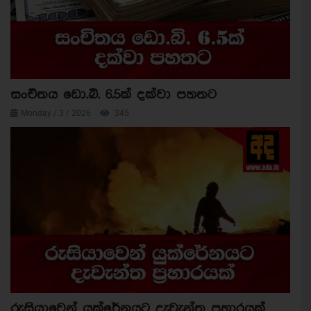
සංචිතය ඩො.බි. 6.5ක් දක්වා පහතට
Monday / 3 / 2026
345
රුසියාවෙන් යුක්රේනයට දැවැන්ත ප්‍රහාරයක්