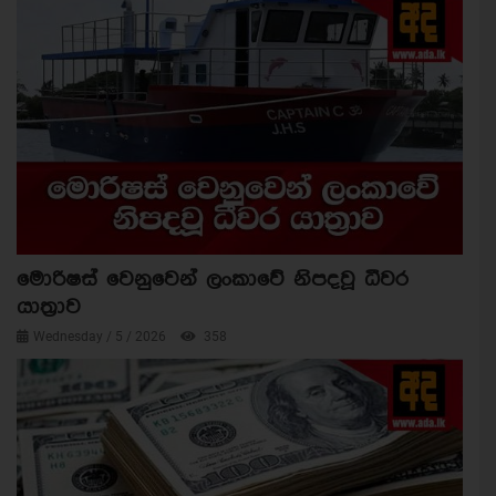
මොරිෂස් වෙනුවෙන් ලංකාවේ නිපදවූ ධීවර
යාත්‍රාව
Wednesday / 5 / 2026
358