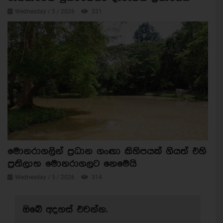
Wednesday / 5 / 2026
331
මොනරාගලින් ප්‍රධාන ගංඟා කිහිපයක් ගියත් එහි
ප්‍රතිලාභ මොනරාගලට නෙමෙයි
Wednesday / 5 / 2026
314
ඔබේ අදහස් එවන්න.