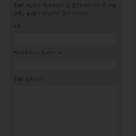
ඔබේ අදහස් සිංහලෙන්, ඉංග්‍රීසියෙන් හෝ සිංහල
ශබ්ද ඉංග්‍රීසි අකුරෙන් ලියා එවන්න.
නම:
විද්‍යුත් තැපැල් ලිපිනය:
ඔබේ ප‍්‍රතිචාර: