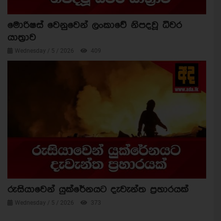
මොරිෂස් වෙනුවෙන් ලංකාවේ නිපදවූ ධීවර
යාත්‍රාව
Wednesday / 5 / 2026
409
රුසියාවෙන් යුක්රේනයට දැවැන්ත ප්‍රහාරයක්
Wednesday / 5 / 2026
373