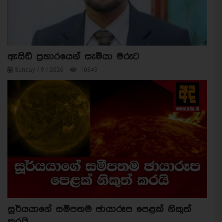
ඇසිඩ් ප්‍රහාරයෙන් සැමියා මරුට
Sunday / 9 / 2026
10849
සූර්යයාගේ සමීපතම ඡායාරූප පෙළක් නිකුත්
කරයි