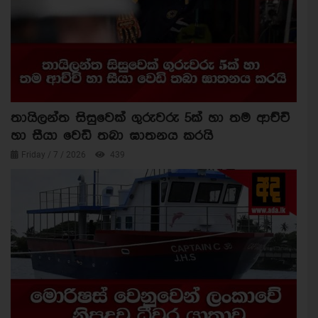
තායිලන්ත සිසුවෙක් ගුරුවරු 5ක් හා තම ආච්චි
හා සීයා වෙඩි තබා ඝාතනය කරයි
Friday / 7 / 2026
439