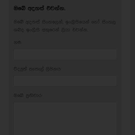
ඔබේ අදහස් එවන්න.
ඔබේ අදහස් සිංහලෙන්, ඉංග්‍රීසියෙන් හෝ සිංහල
ශබ්ද ඉංග්‍රීසි අකුරෙන් ලියා එවන්න.
නම:
විද්‍යුත් තැපැල් ලිපිනය:
ඔබේ ප‍්‍රතිචාර: