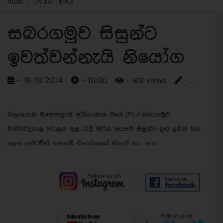
HOME
LATEST NEWS
සබරගමුව සිසුන්ට
ඉවත්වන්නැයි නියෝග
- 18 10 2014
- 10:00
- 809 views
- . .
බලංගොඩ මහේස්ත‍්‍රාත් අධිකරණය ඊයේ (17
දා
) සබරගමුව
විශ්වවිද්‍යාල පරිශ‍්‍රය තුළ රැදී සිටින සරසවි සිසුන්ට ඉන් ඉවත් වන
ලෙස දන්වමින් තහනම් නියෝගයක් නිකුත් ක
ර ඇත.