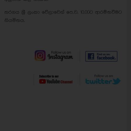
තරගය ශ්‍රී ලංකා වේලාවෙන් පෙ.ව. 10.00ට ආරම්භවීමට
නියමිතය.