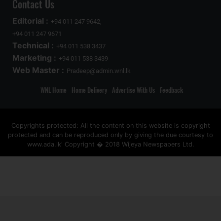
Contact Us
Editorial :
+94 011 247 9642,
+94 011 247 9671
Technical :
+94 011 538 3437
Marketing :
+94 011 538 3439
Web Master :
Pradeep@admin.wnl.lk
WNL Home
Home Delivery
Advertise With Us
Feedback
Copyrights protected: All the content on this website is copyright
protected and can be reproduced only by giving the due courtesy to
www.ada.lk' Copyright � 2018 Wijeya Newspapers Ltd.
ad space