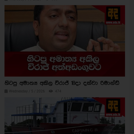
හිටපු අමාත්‍ය අකිල විරාජ් 18දා දක්වා රිමාන්ඩ්
Wednesday / 5 / 2026
474