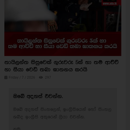
තායිලන්ත සිසුවෙක් ගුරුවරු 5ක් හා තම ආච්චි
හා සීයා වෙඩි තබා ඝාතනය කරයි
Friday / 7 / 2026
297
ඔබේ අදහස් එවන්න.
ඔබේ අදහස් සිංහලෙන්, ඉංග්‍රීසියෙන් හෝ සිංහල
ශබ්ද ඉංග්‍රීසි අකුරෙන් ලියා එවන්න.
නම: