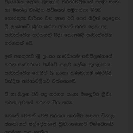
එළැඹෙන ලෝක කුසලාන තරගාවලියෙන් පසුව සංගා
හා මහේල එක්දින පිටියෙන් සමුගන්නා බවට
තොරතුරු වාර්තා වන අතර ඊට පෙර ඔවුන් දෙදෙනා
ශ්‍රී ලංකාවේ ක්‍රීඩා කරන අවසන් තරග දෙක අද
පැවැත්වෙන තරගයත් 16දා කොළඹදී පැවැත්වෙන
තරගයත් වේ.
ඉන් අනතුරුව ශ්‍රී ලංකා කණ්ඩායම නවසීලන්තයේ
තරග සංචාරයට එක්වේ. පසුව ලෝක කුසලානය
පැවැත්වෙන හෙයින් ශ්‍රි ලංකා කණ්ඩායම මෙරටදි
එක්දින තරගාවලියට එක්නොවේ.
ඒ හා බලන විට අද තරගය සංගා මහනුවර ක්‍රීඩා
කරන අවසන් තරගය විය හැක.
කෙසේ වෙතත් මෙම තරගය නැරඹීම සඳහා විශාල
ජනකායක් පල්ලේකැළේ ක්‍රීඩාංගණයට එක්වෙතැයි
අනුමාන කළ හැකිය.