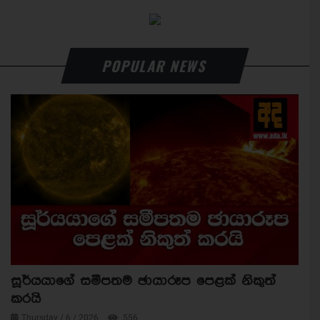
POPULAR NEWS
සූර්යයාගේ සමීපතම ඡායාරූප පෙළක් නිකුත්
කරයි
Thursday / 6 / 2026
556