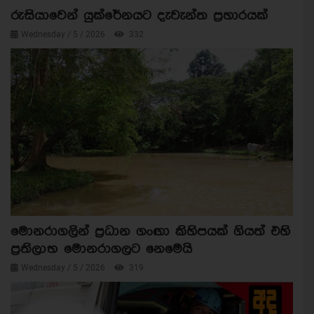
රුසියාවෙන් යුක්රේනයට දැවැන්ත ප්‍රහාරයක්
Wednesday / 5 / 2026
332
මොනරාගලින් ප්‍රධාන ගංඟා කිහිපයක් ගියත් එහි
ප්‍රතිලාභ මොනරාගලට නෙමෙයි
Wednesday / 5 / 2026
319