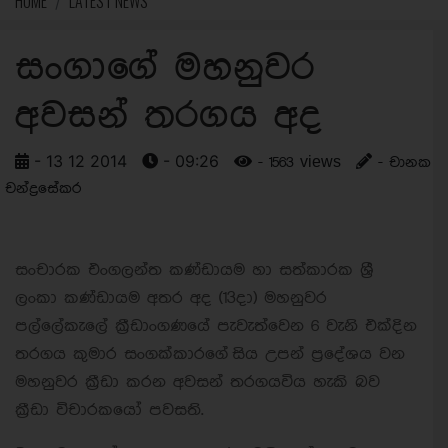
HOME
LATEST NEWS
සංගාගේ මහනුවර
අවසන් තරගය අද
- 13 12 2014
- 09:26
- 1563 views
- චානක
චන්ද්‍රසේකර
සංචාරක එංගලන්ත කණ්ඩායම හා සත්කාරක ශ්‍රී
ලංකා කණ්ඩායම අතර අද (13දා) මහනුවර
පල්ලේකැලේ ක්‍රීඩාංගණයේ පැවැත්වෙන 6 වැනි එක්දින
තරගය කුමාර සංගක්කාරගේ සිය උපන් ප්‍රදේශය වන
මහනුවර ක්‍රීඩා කරන අවසන් තරගයවිය හැකි බව
ක්‍රීඩා විචාරකයෝ පවසති.