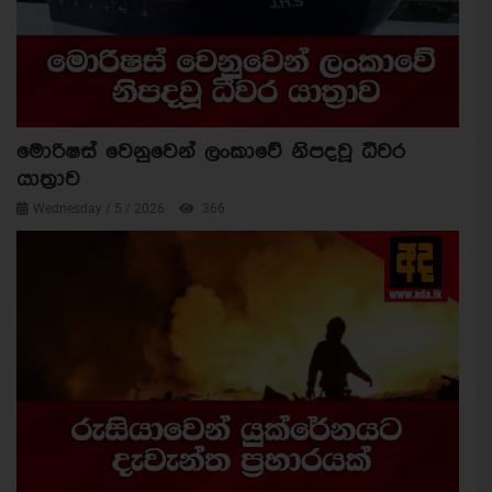
මොරිෂස් වෙනුවෙන් ලංකාවේ නිපදවූ ධීවර
යාත්‍රාව
Wednesday / 5 / 2026
366