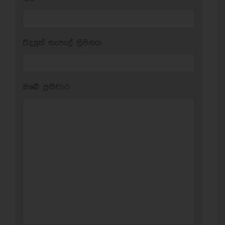
විද්‍යුත් තැපැල් ලිපිනය:
ඔබේ ප‍්‍රතිචාර: