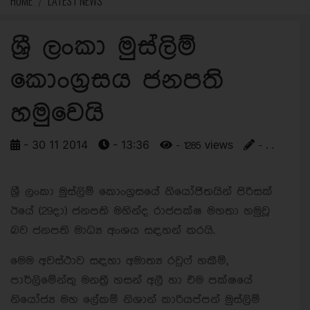
HOME
LATEST NEWS
ශ්‍රී ලංකා මුස්ලිම්
කොංග්‍රසය ජනපති
හමුවෙයි
- 30 11 2014
- 13:36
- 1285 views
- . .
ශ්‍රී ලංකා මුස්ලිම් කොංග්‍රසයේ නියෝජිතයින් පිරිසක්
ඊයේ (29දා) ජනපති මහින්ද රාජපක්ෂ මහතා හමුවූ
බව ජනපති මාධ්‍ය අංශය සඳහන් කරයි.
මෙම අවස්ථාව සඳහා අමාත්‍ය රවුෆ් හකීම්,
පාර්ලිමේන්තු මනත්‍රී හසන් අලී හා එම පක්ෂයේ
නියෝජ්‍ය මහ ලේකම් නිශාන් කාරියප්පන් මුස්ලිම්