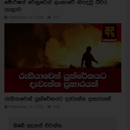
මොරිෂස් වෙනුවෙන් ලංකාවේ නිපදවූ ධීවර
යාත්‍රාව
Wednesday / 5 / 2026
322
රුසියාවෙන් යුක්රේනයට දැවැන්ත ප්‍රහාරයක්
Wednesday / 5 / 2026
318
ඔබේ අදහස් එවන්න.