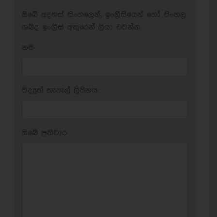
ඔබේ අදහස් සිංහලෙන්, ඉංග්‍රීසියෙන් හෝ සිංහල
ශබ්ද ඉංග්‍රීසි අකුරෙන් ලියා එවන්න.
නම:
විද්‍යුත් තැපැල් ලිපිනය:
ඔබේ ප‍්‍රතිචාර: