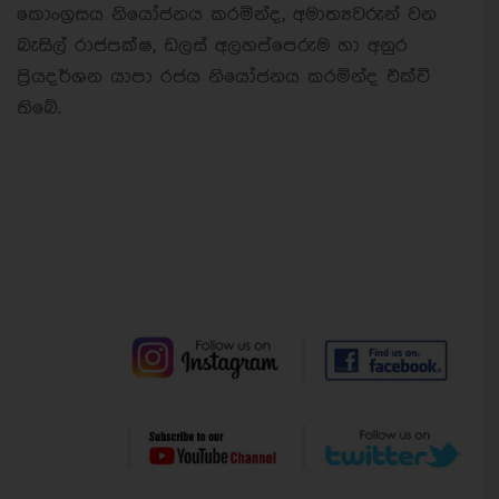
කොංග්‍රසය නියෝජනය කරමින්ද, අමාත්‍යවරුන් වන
බැසිල් රාජපක්ෂ, ඩලස් අලහප්පෙරුම හා අනුර
ප්‍රියදර්ශන යාපා රජය නියෝජනය කරමින්ද එක්වි
තිබේ.