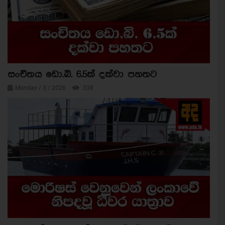
සංචිතය ඩො.බි. 6.5ක් දක්වා පහතට
Monday / 3 / 2026
338