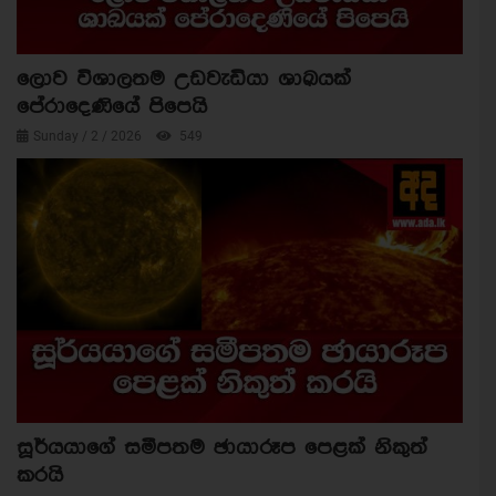
ලොව විශාලතම උඩවැඩියා ශාඛයක්
පේරාදෙණියේ පිපෙයි
Sunday / 2 / 2026
549
සූර්යයාගේ සමීපතම ඡායාරූප පෙළක් නිකුත්
කරයි