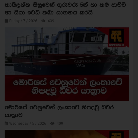
තායිලන්ත සිසුවෙක් ගුරුවරු 5ක් හා තම ආච්චි
හා සීයා වෙඩි තබා ඝාතනය කරයි
Friday / 7 / 2026
439
මොරිෂස් වෙනුවෙන් ලංකාවේ නිපදවූ ධීවර
යාත්‍රාව
Wednesday / 5 / 2026
409