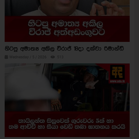
හිටපු අමාත්‍ය අකිල විරාජ් 18දා දක්වා රිමාන්ඩ්
Wednesday / 5 / 2026
513