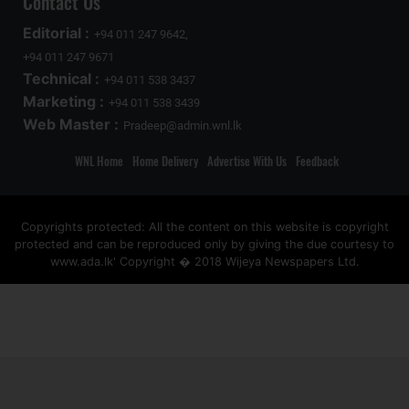
Contact Us
Editorial :
+94 011 247 9642,
+94 011 247 9671
Technical :
+94 011 538 3437
Marketing :
+94 011 538 3439
Web Master :
Pradeep@admin.wnl.lk
WNL Home
Home Delivery
Advertise With Us
Feedback
Copyrights protected: All the content on this website is copyright
protected and can be reproduced only by giving the due courtesy to
www.ada.lk' Copyright � 2018 Wijeya Newspapers Ltd.
ad space