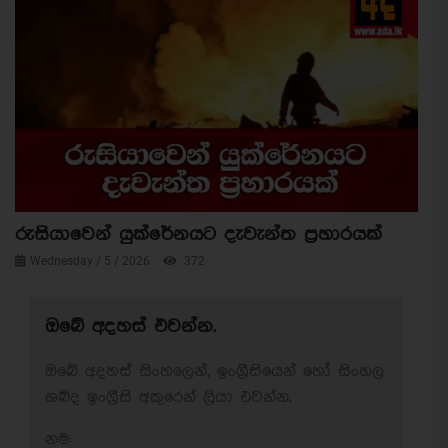
රුසියාවෙන් යුක්රේනයට දැවැන්ත ප්‍රහාරයක්
Wednesday / 5 / 2026
372
ඔබේ අදහස් එවන්න.
ඔබේ අදහස් සිංහලෙන්, ඉංග්‍රීසියෙන් හෝ සිංහල
ශබ්ද ඉංග්‍රීසි අකුරෙන් ලියා එවන්න.
නම: