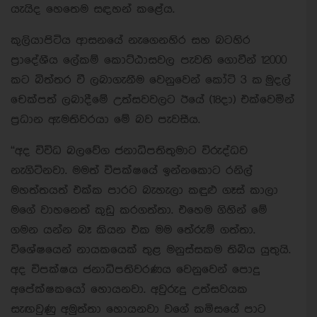
යැයිද හෙතෙම සඳහන් කළේය.
කුලියාපිටිය ආසනයේ නැගෙනහිර සහ බටහිර
ප්‍රාදේශීය ලේකම් කොට්ඨාසවල පැවති ගොවීන් 12000
කට බිත්තර වී ලබාගැනීම වෙනුවෙන් කෝටි 3 ක මුදල්
චෙක්පත් ලබාදීමේ උත්සවවලට ඊයේ (18දා) එක්වෙමින්
ප්‍රධාන ඇමතිවරයා මේ බව පැවසීය.
“අද විවිධ බලවේග ජනාධිපතිතුමාට විරුද්ධව
නැගිටිනවා. මමත් විපක්ෂයේ ඉන්නකොට රනිල්
මහත්තයත් එක්ක පාරට බැහැලා කඳුළු ගෑස් කාලා
මගේ වාහනෙත් කුඩු කරගත්තා. එහෙම ගිහින් මේ
ගමන යන්න බෑ කියන එක මම තේරුම් ගත්තා.
විශේෂයෙන් නායකයෙක් තුළ මනුස්සකම තිබිය යුතුයි.
අද විපක්ෂය ජනාධිපතිවරණය වෙනුවෙන් පොදු
අපේක්ෂකයෝ හොයනවා. අවුරුදු උත්සවයක
සැඟවුණු අමුත්තා හොයනවා වගේ කමිසයේ පාට