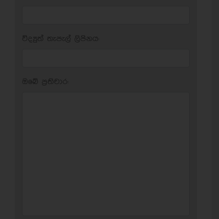
විද්‍යුත් තැපැල් ලිපිනය:
ඔබේ ප‍්‍රතිචාර: