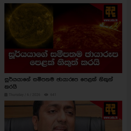
සූර්යයාගේ සමීපතම ඡායාරූප පෙළක් නිකුත්
කරයි
Thursday / 6 / 2026
641