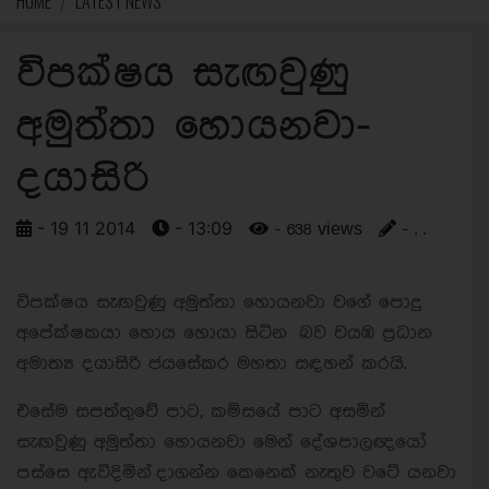
HOME
LATEST NEWS
විපක්ෂය සැඟවුණු
අමුත්තා හොයනවා-
දයාසිරි
- 19 11 2014
- 13:09
- 638 views
- . .
විපක්ෂය සැඟවුණු අමුත්තා හොයනවා වගේ පොදු
අපේක්ෂකයා හොය හොයා සිටින බව වයඹ ප්‍රධාන
අමාත්‍ය දයාසිරි ජයසේකර මහතා සඳහන් කරයි.
එසේම සපත්තුවේ පාට, කමිසයේ පාට අසමින්
සැඟවුණු අමුත්තා හොයනවා මෙන් දේශපාලඥයෝ
පස්සෙ ඇවිදිමින් දාගන්න කෙනෙක් නැතුව වටේ යනවා