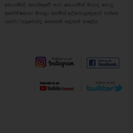
හොයමින්, සපත්තුවේ පාට හොයමින් ඔයාද පොදු
අපේක්ෂකයා කියලා අසමින් දේශපාලඥයෝ පස්සෙ
යනවා.”යනුවෙන්ද හෙතෙම සඳහන් කළේය.