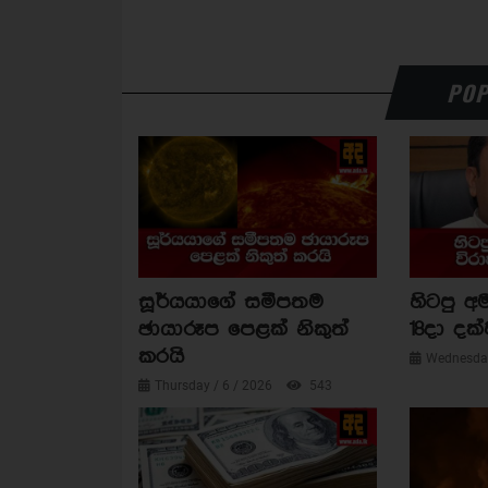
POP
සූර්යයාගේ සමීපතම
හිටපු අම
ඡායාරූප පෙළක් නිකුත්
18දා දක්
කරයි
Wednesday
Thursday / 6 / 2026
543