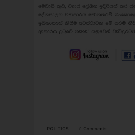
මෙවැනි කූඨ, ව්‍යාජ ලේඛන ඉදිරිපත් කර
දේශපාලන ව්‍යාපාරය මොනතරම් බංකොලො
ඉතිහාසයේ කිසිම අවස්ථාවක මේ තරම් නීත
ආකාරය දුටුවේ නැහැ." යනුවෙන් වැඩිදුරටත
POLITICS
2 Comments