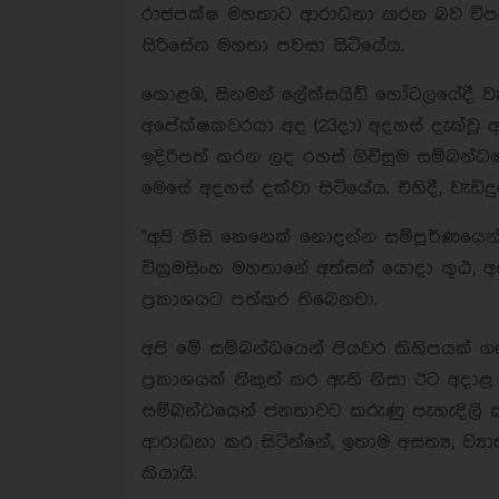
රාජපක්ෂ මහතාට ආරාධනා කරන බව විපක
සිරිසේන මහතා පවසා සිටියේය.
කොළඹ, සිනමන් ලේක්සයිඩ් හෝටලයේදී ව්‍ය
අපේක්ෂකවරයා අද (23දා) අදහස් දැක්වූ අ
ඉදිරිපත් කරන ලද රහස් ගිවිසුම සම්බන
මෙසේ අදහස් දක්වා සිටියේය. එහිදී, වැඩිද
"අපි කිසි කෙනෙක් නොදන්න සම්පූර්ණයෙන
වික්‍රමසිංහ මහතාගේ අත්සන් යොදා කූඨ,
ප්‍රකාශයට පත්කර තිබෙනවා.
අපි මේ සම්බන්ධයෙන් පියවර කිහිපයක් ග
ප්‍රකාශයක් නිකුත් කර ඇති නිසා ඊට අදාළ 
සම්බන්ධයෙන් ජනතාවට කරුණු පැහැදිලි
ආරාධනා කර සිටින්නේ, ඉතාම අසත්‍ය, ව්‍
කියායි.