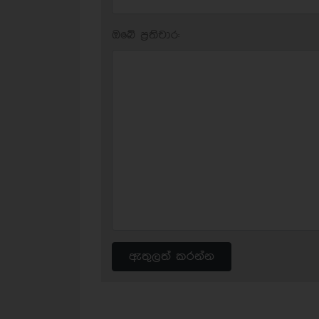
ඔබේ ප‍්‍රතිචාර:
ඇතුලත් කරන්න