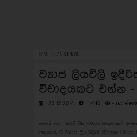
HOME
LATEST NEWS
ව්‍යාජ ලියවිලි ඉද
විවාදයකට එන්න - ම
- 23 12 2014
- 14:16
- 1977 view
තමන් සහ රනිල් වික්‍රමසිංහ මහතාගේ අත්සන
නොකර, ඒ ව්‍යාජ ලියවිලිත් රැගෙන විවෘත