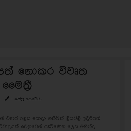
ිරිපත් නොකර විවෘත
ෛත්‍රී
s
- ෂමිල පෙරේරා
් ව්‍යාජ ලෙස යොදා ගනිමින් ලියවිලි ඉදිරිපත්
 විවාදයක් වෙනුවෙන් පැමිණෙන ලෙස මහින්ද