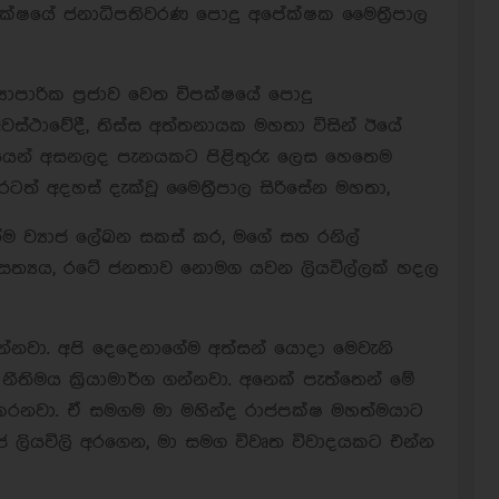
්ෂයේ ජනාධිපතිවරණ පොදු අපේක්ෂක මෛත්‍රීපාල
ාපාරික ප්‍රජාව වෙත විපක්ෂයේ පොදු
වස්ථාවේදී, තිස්ස අත්තනායක මහතා විසින් ඊයේ
්ධයෙන් අසනලද පැනයකට පිළිතුරු ලෙස හෙතෙම
ුරටත් අදහස් දැක්වූ මෛත්‍රීපාල සිරිසේන මහතා,
්ම ව්‍යාජ ලේඛන සකස් කර, මගේ සහ රනිල්
 අසත්‍යය, රටේ ජනතාව නොමග යවන ලියවිල්ලක් හදල
න්නවා. අපි දෙදෙනාගේම අත්සන් යොදා මෙවැනි
නීතිමය ක්‍රියාමාර්ග ගන්නවා. අනෙක් පැත්තෙන් මේ
 කරනවා. ඒ සමගම මා මහින්ද රාජපක්ෂ මහත්මයාට
යාජ ලියවිලි අරගෙන, මා සමග විවෘත විවාදයකට එන්න