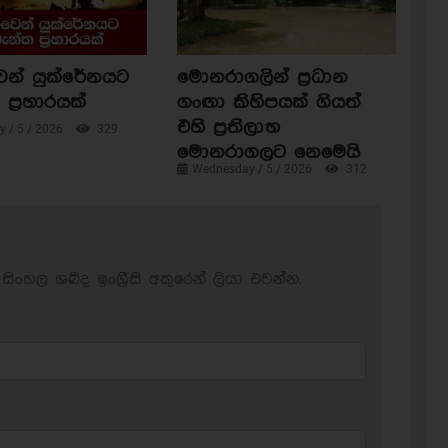
ෙන් යුක්රේනයට
මොනරාගලින් ප්‍රධාන
ප්‍රහාරයක්
ගංඟා කිහිපයක් ගියත්
එහි ප්‍රතිලාභ
 / 5 / 2026
329
මොනරාගලට නෙමෙයි
Wednesday / 5 / 2026
312
සිංහල ශබ්ද ඉංග්‍රීසි අකුරෙන් ලියා එවන්න.