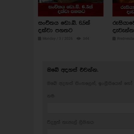
සංචිතය ඩො.බි. 6.5ක්
රුසියාව
දක්වා පහතට
දැවැන්ත 
Monday / 3 / 2026
344
Wednesday
ඔබේ අදහස් එවන්න.
ඔබේ අදහස් සිංහලෙන්, ඉංග්‍රීසියෙන් හෝ 
නම:
විද්‍යුත් තැපැල් ලිපිනය: