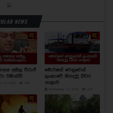
ULAR NEWS
ාත්‍ය අකිල විරාජ්
මොරිෂස් වෙනුවෙන්
වා රිමාන්ඩ්
ලංකාවේ නිපදවූ ධීවර
යාත්‍රාව
 / 5 / 2026
468
Wednesday / 5 / 2026
353