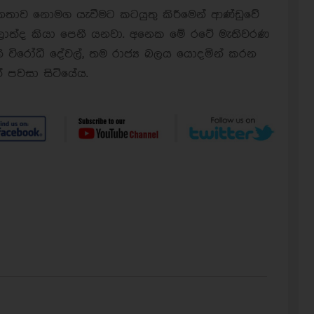
 ජනතාව නොමග යැවීමට කටයුතු කිරීමෙන් ආණ්ඩුවේ
ත්ද කියා පෙනී යනවා. අනෙක මේ රටේ මැතිවරණ
ි විරෝධී දේවල්, තම රාජ්‍ය බලය යොදමින් කරන
් පවසා සිටියේය.