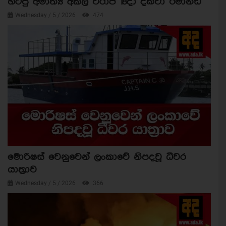
හිටපු අමාත්‍ය අකිල විරාජ් 18දා දක්වා රිමාන්ඩ්
Wednesday / 5 / 2026
474
මොරිෂස් වෙනුවෙන් ලංකාවේ නිපදවූ ධීවර
යාත්‍රාව
Wednesday / 5 / 2026
366