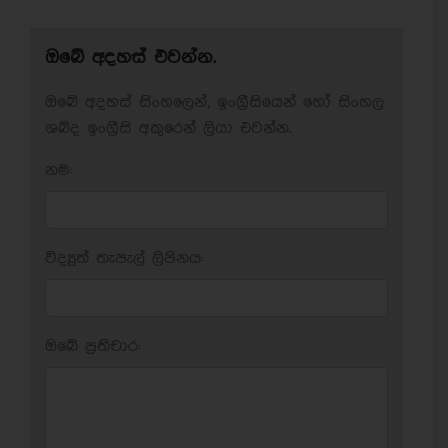
ඔබේ අදහස් එවන්න.
ඔබේ අදහස් සිංහලෙන්, ඉංග්‍රීසියෙන් හෝ සිංහල
ශබ්ද ඉංග්‍රීසි අකුරෙන් ලියා එවන්න.
නම:
විද්‍යුත් තැපැල් ලිපිනය:
ඔබේ ප‍්‍රතිචාර: