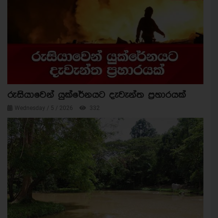
රුසියාවෙන් යුක්රේනයට දැවැන්ත ප්‍රහාරයක්
Wednesday / 5 / 2026
332