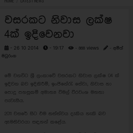
HOME
LATEST NEWS
වසරකට නිවාස ලක්ෂ
4ක් ඉදිවෙනවා
- 26 10 2014
- 19:17
- 868 views
- අම්ත්
මධුරංග
මේ වනවිට ශ්‍රී ලංකාවේ වසරකට නිවාස ලක්ෂ 04 ක්
ඉදිවන බව ඉදිකිරීම්, ඉංජිනේරැ සේවා, නිවාස හා
පොදු පහසුකම් අමාත්‍ය විමල් වීරවංශ මහතා
පැවැසීය.
2011 වසරේ සිට එම තත්ත්වය දැකිය හැකි බව
ඇමතිවරයා සඳහන් කළේය.