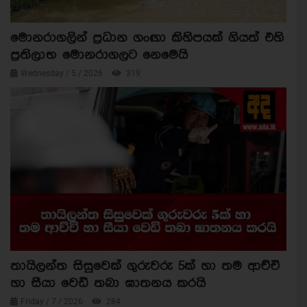
මොනරාගලින් ප්‍රධාන ගංඟා කිහිපයක් ගියත් එහි
ප්‍රතිලාභ මොනරාගලට නෙමෙයි
Wednesday / 5 / 2026
319
තායිලන්ත සිසුවෙක් ගුරුවරු 5ක් හා තම ආච්චි
හා සීයා වෙඩි තබා ඝාතනය කරයි
Friday / 7 / 2026
284