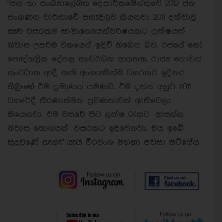
"ජන හා සංඛ්‍යාලේඛන දෙපාර්තමේන්තුවේ 2012 ජන
සංගණන වාර්තාවේ පහැදිලිව කියනවා 2011 දක්වාවූ
සෑම වසරකම සාමාන්‍යෙයන්වර්ෂයකට ලක්ෂයක්
නිවාස උපරිම වශයෙන් ඉදිවී තිබෙන බව. රජයේ හෝ
පෞද්ගලික දේපළ සංවර්ධන ආයතන, රාජ්‍ය නොවන
සංවිධාන ආදී සෑම අංශයකින්ම වසරකට ඉදිකර
තිබුණේ එම ප්‍රමාණය පමණයි. එම දත්ත අනුව 2011
වසරේදී තීරණාත්මක ප්‍රවණතාවක් ඇතිවෙලා
තියෙනවා. එම වසරේ සිට ලක්ෂ 04කට ආසන්න
නිවාස තොගයක් වසරකට ඉදිවෙනවා. එය ඉබේ
සිදුවුණේ නැහැ" යැයි වීරවංශ මහතා පවසා සිටියේය.