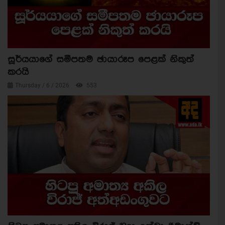
සූර්යයාගේ සමීපතම ඡායාරූප පෙළක් නිකුත්
කරයි
Thursday / 6 / 2026
553