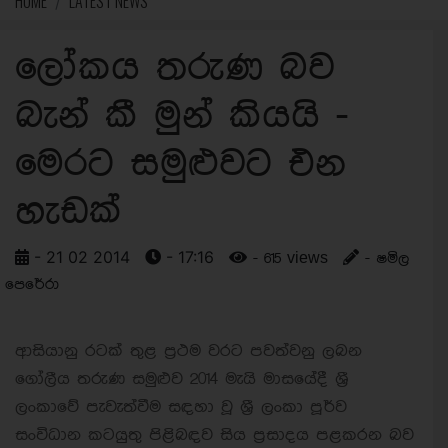
HOME
LATEST NEWS
ලෝකය තරුණ බව
බැන් කී මුන් කියයි -
මෙරට සමුළුවට එන
හැඩක්
- 21 02 2014
- 17:16
- 615 views
- ෂමිල
පෙරේරා
ආසියානු රටක් තුළ ප‍්‍රථම වරට පවත්වනු ලබන
ගෝලීය තරුණ සමුළුව 2014 මැයි මාසයේදී ශ‍්‍රී
ලංකාවේ පැවැත්වීම සඳහා වූ ශ‍්‍රී ලංකා පූර්ව
සංවිධාන කටයුතු පිළිබඳව සිය ප‍්‍රසාදය පළකරන බව