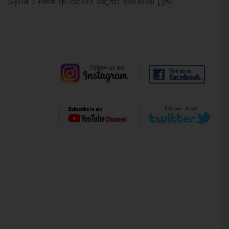
Syria ) මෙම අවස්ථාව සඳහා සහභාගී වූහ.