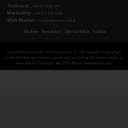
Technical :
+94 011 538 3437
Marketing :
+94 011 538 3439
Web Master :
Pradeep@admin.wnl.lk
WNL Home
Home Delivery
Advertise With Us
Feedback
Copyrights protected: All the content on this website is copyright
protected and can be reproduced only by giving the due courtesy to
www.ada.lk' Copyright � 2018 Wijeya Newspapers Ltd.
ad space