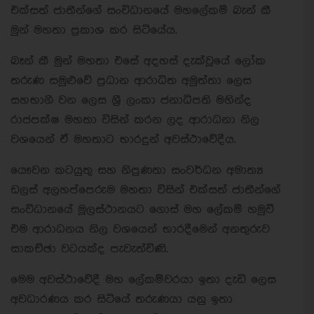
එක්සත් ජාතීන්ගේ සංවිධානයේ මහලේකම් බැන් කී
මුන් මහතා ප‍්‍රකාශ කර සිටියේය.
බෑන් කී මුන් මහතා එසේ අදහස් දැක්වූයේ ලෝක
තරුණ සමුළුවේ ප‍්‍රධාන ආරාධිත අමුත්තා ලෙස
සහභාගී වන ලෙස ශ‍්‍රී ලංකා ජනාධිපති මහින්ද
රාජපක්ෂ මහතා විසින් කරන ලද ආරාධනා නිල
වශයෙන් ඒ මහතාට භාරදුන් අවස්ථාවේදීය.
යෞවන කටයුතු සහ නිපුණතා සංවර්ධන අමාත්‍ය
ඩලස් අලහප්පෙරුම මහතා විසින් එක්සත් ජාතීන්ගේ
සංවිධානයේ මූලස්ථානයට ගොස් මහ ලේකම් හමුවී
එම ආරාධනය නිල වශයෙන් භාරදීමෙන් අනතුරුව
සාකච්ඡා වටයක්ද පැවැත්විණි.
මෙම අවස්ථාවේදී මහ ලේකම්වරයා ඉතා දැඩි ලෙස
අවධාරණය කර සිටියේ තරුණයා යනු ඉතා