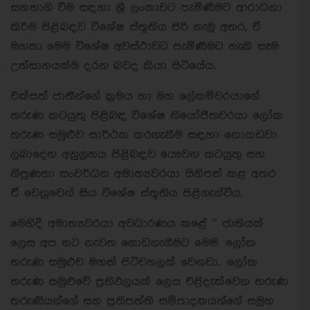
සහභාගි වීම සඳහා ශ‍්‍රී ලංකාවට පැමිණීමට ආරාධනා
කිරීම පිළිබඳව විශේෂ ස්තූතිය පිරි නැමූ අතර, ඒ
මහතා මෙම විශේෂ අවස්ථාවට පැමිණීමට හැකි සෑම
උත්සාහයක්ම දරන බවද කියා සිටියේය.
එක්සත් ජාතීන්ගේ ක‍්‍රමය හා මහ ලේකම්වරයාගේ
තරුණ කටයුතු පිළිබඳ විශේෂ නියෝජිතවරයා ලෝක
තරුණ සමුළුව සාර්ථක කරගැනීම සඳහා නොකඩවා
ලබාදෙන අනුග‍්‍රහය පිළිබඳව යෞවන කටයුතු සහ
නිපුණතා සංවර්ධන අමාත්‍යවරයා සිහිපත් කළ අතර
ඒ වෙනුවෙන් සිය විශේෂ ස්තූතිය පිළිගැන්වීය.
මෙහිදී අමාත්‍යවරයා අවධාරණය කළේ ‘‘ ජාතියක්
ලෙස අප හට නැවත ගොඩනැගීමට මෙම ලෝක
තරුණ සමුළුව මහත් පිටිවහලක් වෙනවා.. ලෝක
තරුණ සමුළුවේ ප‍්‍රතිඵලයක් ලෙස එළිදැක්වෙන තරුණ
තරුණියන්ගේ සහ ප‍්‍රතිපත්ති සම්පාදකයන්ගේ සමූහ