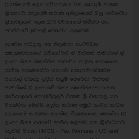
ප‍්‍රයත්නයක් ලෙස සම්පාදනය වන කොළඹ තරුණ
ක‍්‍රියාකාරී සැලැස්ම තරුණ අභිලාෂයන් බහු පාර්ශවීය
ක‍්‍රියාවලියක් ලෙස 2015 වර්ෂයෙන් ඔබ්බට යන
අවස්ථාවේ ඉවහල් වෙනවා.” යනුවෙනි.
යෞවන කටයුතු සහ නිපුණතා සංවර්ධන
අමාත්‍යවරයාගේ නිව්යෝර්ක් හි එක්සත් ජාතීන්ගේ ශ‍්‍රී
ලංකා නිත්‍ය නියෝජිත ආචාර්ය පාලිත කොහොන,
ජාතික තරුණසේවා සභාවේ සභාපති/අධ්‍යක්ෂ
ජනරාල් නීතිඥ ලලිත් පියුම් පෙරේරා, එක්සත්
ජාතීන්ගේ ශ‍්‍රී ලංකාවේ නිත්‍ය නියෝජිත/තානාපති
කාර්යාලයේ කොන්සියුලර් වරුණ ශ‍්‍රී ධනපාල යන
මහත්වරු මෙන්ම, ලෝක තරුණ සමුළු කාර්ය සාධන
බලකායේ සාමාජික ජයත්මා වික‍්‍රමනායක මෙනවිය (ශ‍්‍රී
ලංකා නිත්‍ය සභාවේ තෘතිය ලේකම්) සහ ක‍්‍රිස්ටෝපර්
දෙක්කි මහතා (IMCS - Pax Romana - US and