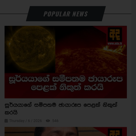
POPULAR NEWS
සූර්යයාගේ සමීපතම ඡායාරූප පෙළක් නිකුත්
කරයි
Thursday / 6 / 2026
546