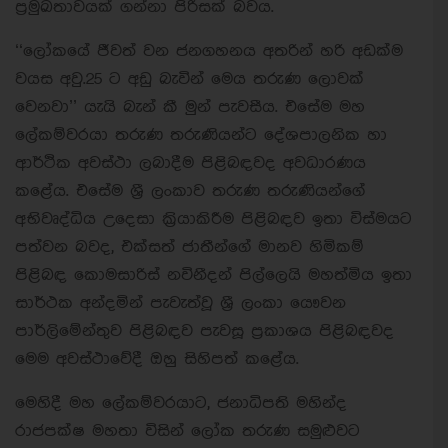
ප‍්‍රමුඛතාවයක් ගන්නා පිරිසක් බවය.
‘‘ලෝකයේ ජීවත් වන ජනගහනය අතරින් හරි අඩක්ම
වයස අවු.25 ට අඩු බැවින් මෙය තරුණ ලොවක්
වෙනවා’’ යැයි බැන් කී මුන් පැවසීය. එසේම මහ
ලේකම්වරයා තරුණ තරුණියන්ට දේශපාලනික හා
ආර්ථික අවස්ථා ලබාදීම පිළිබඳවද අවධාරණය
කළේය. එසේම ශ‍්‍රී ලංකාව තරුණ තරුණියන්ගේ
අභිවෘද්ධිය උදෙසා ක‍්‍රියාකිරීම පිළිබඳව ඉතා විස්මයට
පත්වන බවද, එක්සත් ජාතීන්ගේ මානව හිමිකම්
පිළිබඳ කොමසාරිස් නවිනීදන් පිල්ලෙයි මහත්මිය ඉතා
සාර්ථක අන්දමින් පැවැත්වූ ශ‍්‍රී ලංකා යෞවන
පාර්ලිමේන්තුව පිළිබඳව පැවසූ ප‍්‍රකාශය පිළිබඳවද
මෙම අවස්ථාවේදී ඔහු සිහිපත් කළේය.
මෙහිදී මහ ලේකම්වරයාට, ජනාධිපති මහින්ද
රාජපක්ෂ මහතා විසින් ලෝක තරුණ සමුළුවට