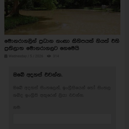
මොනරාගලින් ප්‍රධාන ගංඟා කිහිපයක් ගියත් එහි
ප්‍රතිලාභ මොනරාගලට නෙමෙයි
Wednesday / 5 / 2026
314
ඔබේ අදහස් එවන්න.
ඔබේ අදහස් සිංහලෙන්, ඉංග්‍රීසියෙන් හෝ සිංහල
ශබ්ද ඉංග්‍රීසි අකුරෙන් ලියා එවන්න.
නම: