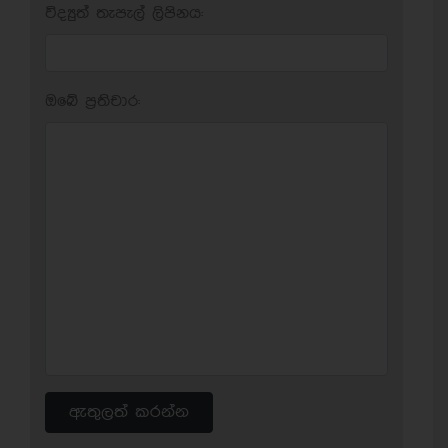
විද්‍යුත් තැපැල් ලිපිනය:
ඔබේ ප‍්‍රතිචාර:
ඇතුලත් කරන්න