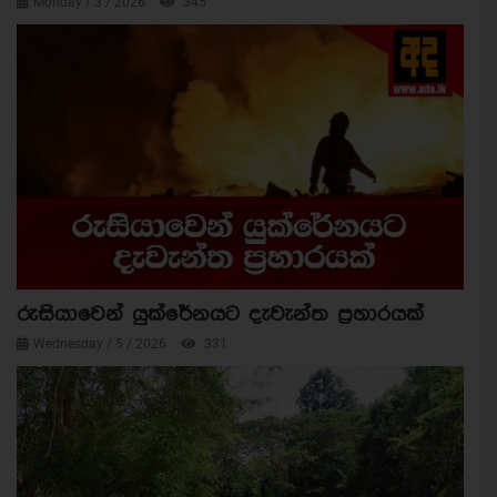
Monday / 3 / 2026
345
රුසියාවෙන් යුක්රේනයට දැවැන්ත ප්‍රහාරයක්
Wednesday / 5 / 2026
331