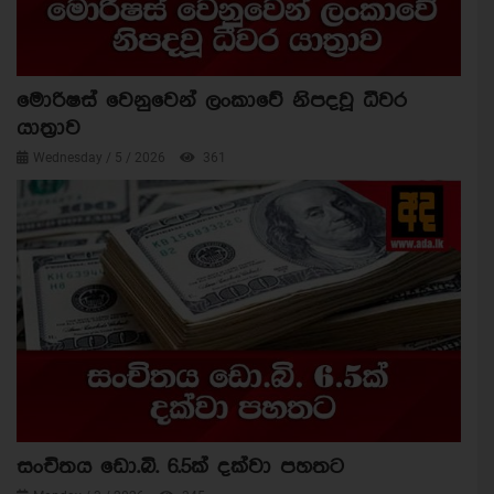
මොරිෂස් වෙනුවෙන් ලංකාවේ නිපදවූ ධීවර
යාත්‍රාව
Wednesday / 5 / 2026
361
සංචිතය ඩො.බි. 6.5ක් දක්වා පහතට