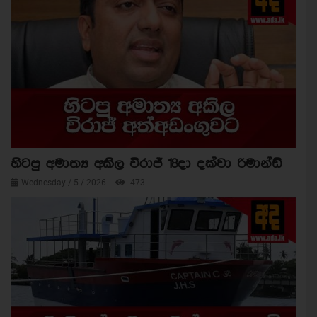
හිටපු අමාත්‍ය අකිල විරාජ් 18දා දක්වා රිමාන්ඩ්
Wednesday / 5 / 2026
473