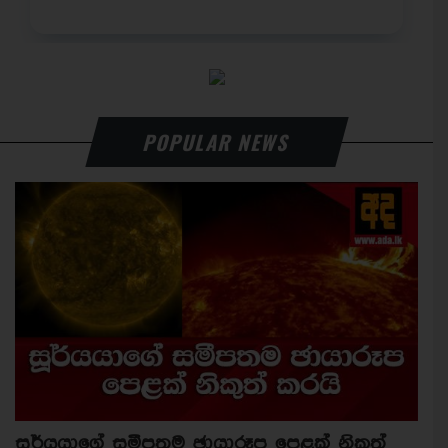
POPULAR NEWS
සූර්යයාගේ සමීපතම ඡායාරූප පෙළක් නිකුත්