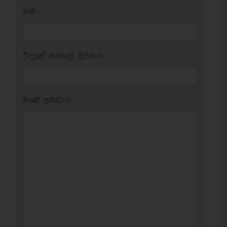
නම:
විද්‍යුත් තැපැල් ලිපිනය:
ඔබේ ප‍්‍රතිචාර: