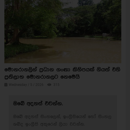
මොනරාගලින් ප්‍රධාන ගංඟා කිහිපයක් ගියත් එහි
ප්‍රතිලාභ මොනරාගලට නෙමෙයි
Wednesday / 5 / 2026
315
ඔබේ අදහස් එවන්න.
ඔබේ අදහස් සිංහලෙන්, ඉංග්‍රීසියෙන් හෝ සිංහල
ශබ්ද ඉංග්‍රීසි අකුරෙන් ලියා එවන්න.