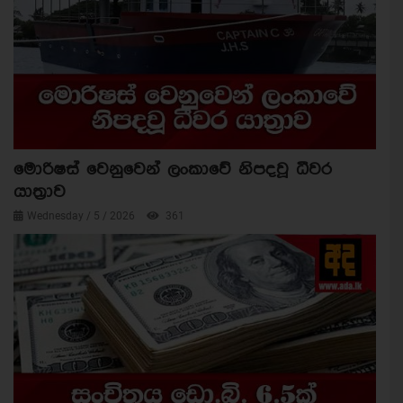
මොරිෂස් වෙනුවෙන් ලංකාවේ නිපදවූ ධීවර
යාත්‍රාව
Wednesday / 5 / 2026
361