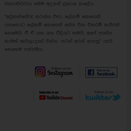
ජනපතිවරයා මෙම අදහස් ප්‍රකාශ කළේය.
"අඩුතක්සේරු කරන්න එපා. ලේකම් කෙනෙක්
යනකොට ලේකම් කෙනෙක් ගේන එක එතරම් කජ්ජක්
නෙමෙයි. ඒ ඒ යන යන විදියට තමයි. අපේ පැත්ත
තාමත් ඇරිලා.දැන් එන්න පටන් අරන් ආපහු" යැයි
හෙතෙම පැවැසීය.