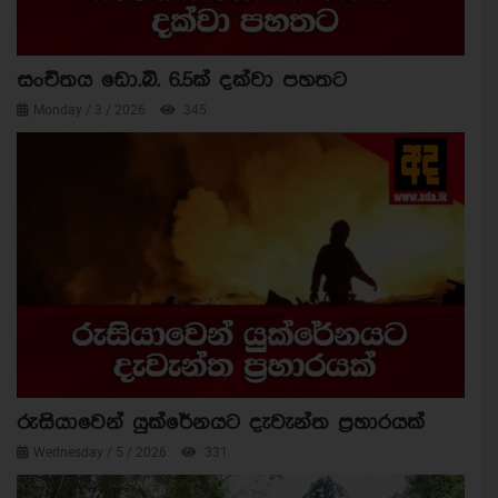
සංචිතය ඩො.බි. 6.5ක් දක්වා පහතට
Monday / 3 / 2026
345
රුසියාවෙන් යුක්රේනයට දැවැන්ත ප්‍රහාරයක්
Wednesday / 5 / 2026
331