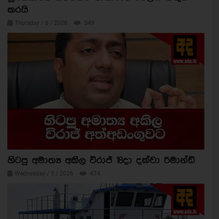
කරයි
Thursday / 6 / 2026
549
හිටපු අමාත්‍ය අකිල විරාජ් 18දා දක්වා රිමාන්ඩ්
Wednesday / 5 / 2026
474