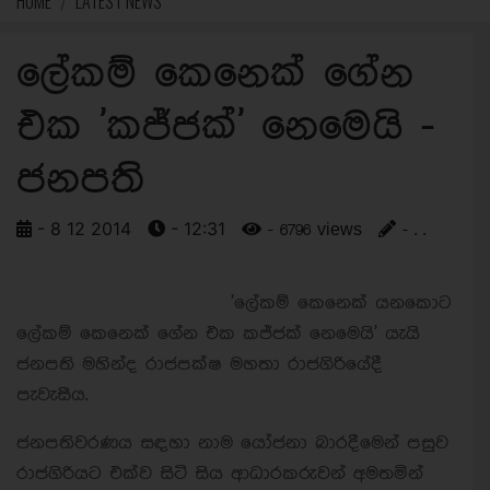
HOME
LATEST NEWS
ලේකම් කෙනෙක් ගේන
එක 'කජ්ජක්' නෙමෙයි -
ජනපති
- 8 12 2014
- 12:31
- 6796 views
- . .
'ලේකම් කෙනෙක් යනකොට
ලේකම් කෙනෙක් ගේන එක කජ්ජක් නෙමෙයි' යැයි
ජනපති මහින්ද රාජපක්ෂ මහතා රාජගිරියේදී
පැවැසීය.
ජනපතිවරණය සඳහා නාම යෝජනා බාරදීමෙන් පසුව
රාජගිරියට එක්ව සිටි සිය ආධාරකරුවන් අමතමින්