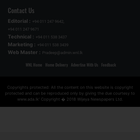
Contact Us
Editorial :
+94 011 247 9642,
+94 011 247 9671
Technical :
+94 011 538 3437
Marketing :
+94 011 538 3439
Web Master :
Pradeep@admin.wnl.lk
WNL Home
Home Delivery
Advertise With Us
Feedback
Copyrights protected: All the content on this website is copyright
protected and can be reproduced only by giving the due courtesy to
www.ada.lk' Copyright � 2018 Wijeya Newspapers Ltd.
ad space