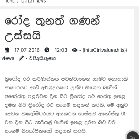
HOME
LATEST NEWS
රෝද තුනත් ගණන්
උස්සයි
- 17 07 2016
- 12:03
- {{hitsCtrl.values.hits}}
views
- එච්.අයි.තුෂාර
ත්‍රිරෝද රථ කර්මාන්තය පවත්වාගෙන යාමට නොහැකි
ආකාරයට දැඩි අර්බුදයකට ලක්ව තිබෙන බැවින්
අගෝස්තු පළමුවන දින සිට ත්‍රිරෝද රථ ගාස්තු ඉහළ
දමන බව ත්‍රිරෝද රථ සංගම් සඳහන් කරති. මේ අනුව
දෙවන කිලෝමීටරයට අයකරන ගාස්තුව අගෝස්තු 01
වන දින සිට රුපියල් 05කින් ඉහළ දමන බව එම
සංගම් නියෝජිතයෝ සඳහන් කරති.
Top