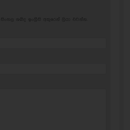
සිංහල ශබ්ද ඉංග්‍රීසි අකුරෙන් ලියා එවන්න.