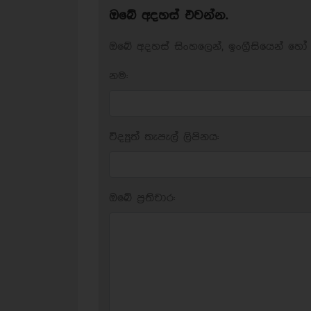
ඔබේ අදහස් එවන්න.
ඔබේ අදහස් සිංහලෙන්, ඉංග්‍රීසියෙන් හෝ 
නම:
විද්‍යුත් තැපැල් ලිපිනය:
ඔබේ ප‍්‍රතිචාර: