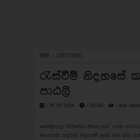
HOME
LATEST NEWS
රැස්වීම් නිදහසේ 
පාඨලී
- 15 12 2014
- 00:45
- 1553 view
මෛත‍්‍රීපාල සිරිසේන මහතාගේ පක්‍ෂ කාර
නොහැකි අයුරින් බලපෑම් ඇති වන බව ජාත