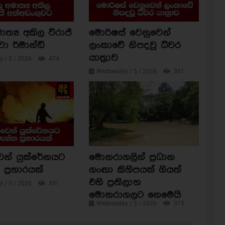
ාත්‍ය අකිල විරාජ්
මොරිෂස් වෙනුවෙන්
වා රිමාන්ඩ්
ලංකාවේ නිපදවූ ධීවර
යාත්‍රාව
 / 5 / 2026
474
Wednesday / 5 / 2026
361
ෙන් යුක්රේනයට
මොනරාගලින් ප්‍රධාන
ප්‍රහාරයක්
ගංඟා කිහිපයක් ගියත්
එහි ප්‍රතිලාභ
 / 5 / 2026
331
මොනරාගලට නෙමෙයි
Wednesday / 5 / 2026
315