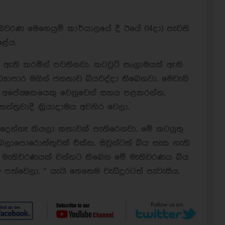
ිවරණ මෙහෙයුම් කාර්යාලයේ දී ඊයේ (14දා) පැවති
ළේය.
 ඇති කරමින් පවතිනවා. කටවුට් සංග‍්‍රාමයක් ඇති
 ව්‍යාපාර මගින් ජනතාව බියවද්දා තිබෙනවා. මෙවැනි
අපේක්‍ෂකයෙකු වෙනුවෙන් සහය පළකරන්න,
ත‍්‍රවාදී ක‍්‍රියාදාමය අවහිර වෙලා.
 දෙන්නෑ කියලා කතාවක් පැතිරෙනවා. මේ කටයුතු
බලාපොරොත්තුවක් එක්ක. ඔවුන්ටත් බිය සැක නැති
මි මැතිවරණයක් වන්නට තිබෙන මේ මැතිවරණය බිය
 පත්වෙලා. “ යැයි හෙතෙම වැඩිදුරටත් පැවැසීය.