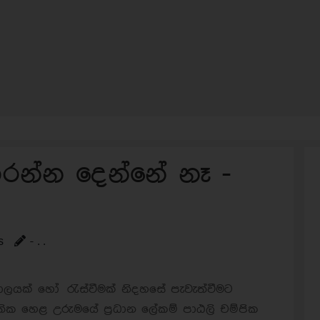
කරන්න දෙන්නේ නෑ -
s
- . .
්යාලයක් හෝ රැස්වීමක් නිදහසේ පැවැත්වීමට
ික හෙළ උරුමයේ ප‍්‍රධාන ලේකම් පාඨලි චම්පික