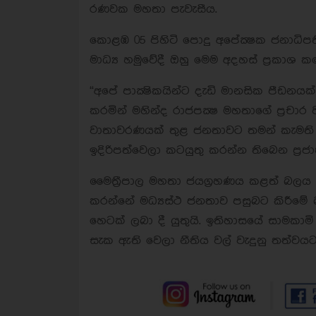
රණවක මහතා පැවැසීය.
කොළඹ 05 පිහිටි පොදු අපේක්‍ෂක ජනාධිපත
මාධ්‍ය හමුවේදී ඔහු මෙම අදහස් ප්‍රකාශ ක
“අපේ පාක්‍ෂිකයින්ට දැඩි මානසික පීඩනයක්
කරමින් මහින්ද රාජපක්‍ෂ මහතාගේ ප‍්‍රචාර
වාතාවරණයක් තුළ ජනතාවට තමන් කැමති 
ඉදිරිපත්වෙලා කටයුතු කරන්න තිබෙන ප‍්‍රජාතන්
මෛත‍්‍රීපාල මහතා ජයග‍්‍රහණය කළත් බලය
කරන්නේ මධ්‍යස්ථ ජනතාව පසුබට කිරීමේ 
හෙටක් ලබා දී යුතුයි. ඉතිහාසයේ සාමකා
සැක ඇති වෙලා නීතිය වල් වැදුනු තත්වයට