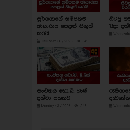
සූර්යයාගේ සමීපතම
හිටපු අම
ඡායාරූප පෙළක් නිකුත්
18දා දක්
කරයි
Wednesday
Thursday / 6 / 2026
549
සංචිතය ඩො.බි. 6.5ක්
රුසියාව
දක්වා පහතට
දැවැන්ත 
Monday / 3 / 2026
345
Wednesday