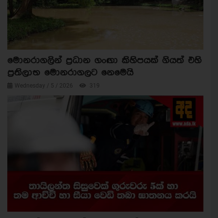
මොනරාගලින් ප්‍රධාන ගංඟා කිහිපයක් ගියත් එහි
ප්‍රතිලාභ මොනරාගලට නෙමෙයි
Wednesday / 5 / 2026
319