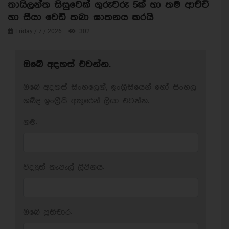
තායිලන්ත සිසුවෙක් ගුරුවරු 5ක් හා තම ආච්චි
හා සීයා වෙඩි තබා ඝාතනය කරයි
Friday / 7 / 2026
302
ඔබේ අදහස් එවන්න.
ඔබේ අදහස් සිංහලෙන්, ඉංග්‍රීසියෙන් හෝ සිංහල
ශබ්ද ඉංග්‍රීසි අකුරෙන් ලියා එවන්න.
නම:
විද්‍යුත් තැපැල් ලිපිනය:
ඔබේ ප‍්‍රතිචාර: