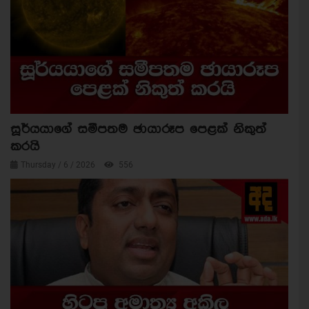
සූර්යයාගේ සමීපතම ඡායාරූප පෙළක් නිකුත්
කරයි
Thursday / 6 / 2026
556