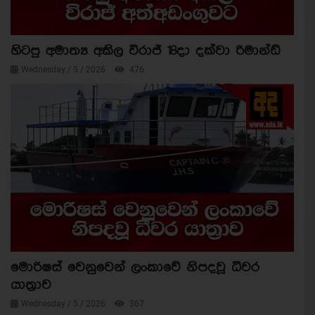
හිටපු අමාත්‍ය අකිල විරාජ් 18දා දක්වා රිමාන්ඩ්
Wednesday / 5 / 2026
476
මොරිෂස් වෙනුවෙන් ලංකාවේ නිපදවූ ධීවර
යාත්‍රාව
Wednesday / 5 / 2026
367