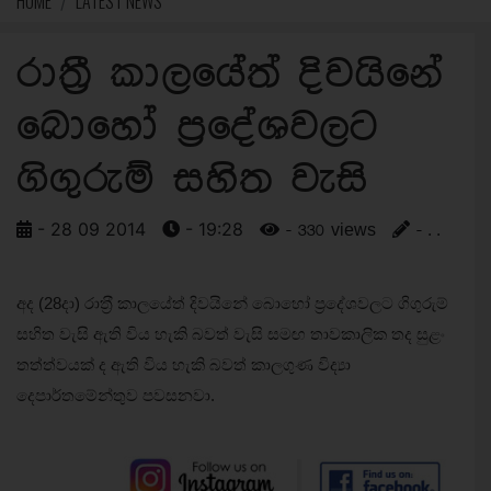
HOME
LATEST NEWS
රාත‍්‍රී කාලයේත් දිවයිනේ
බොහෝ ප‍්‍රදේශවලට
ගිගුරුම් සහිත වැසි
- 28 09 2014
- 19:28
- 330 views
- . .
අද (28දා) රාත‍්‍රී කාලයේත් දිවයිනේ බොහෝ ප‍්‍රදේශවලට ගිගුරුම්
සහිත වැසි ඇති විය හැකි බවත් වැසි සමඟ තාවකාලික තද සුළං
තත්ත්වයක් ද ඇති විය හැකි බවත් කාලගුණ විද්‍යා
දෙපාර්තමේන්තුව පවසනවා.