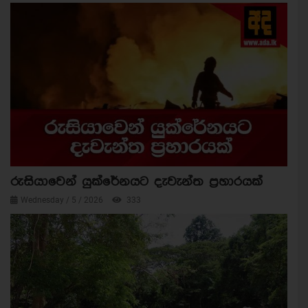
රුසියාවෙන් යුක්රේනයට දැවැන්ත ප්‍රහාරයක්
Wednesday / 5 / 2026
333