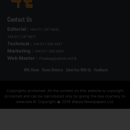
Contact Us
Editorial :
+94 011 247 9642,
+94 011 247 9671
Technical :
+94 011 538 3437
Marketing :
+94 011 538 3439
Web Master :
Pradeep@admin.wnl.lk
WNL Home
Home Delivery
Advertise With Us
Feedback
Copyrights protected: All the content on this website is copyright
protected and can be reproduced only by giving the due courtesy to
www.ada.lk' Copyright � 2018 Wijeya Newspapers Ltd.
ad space