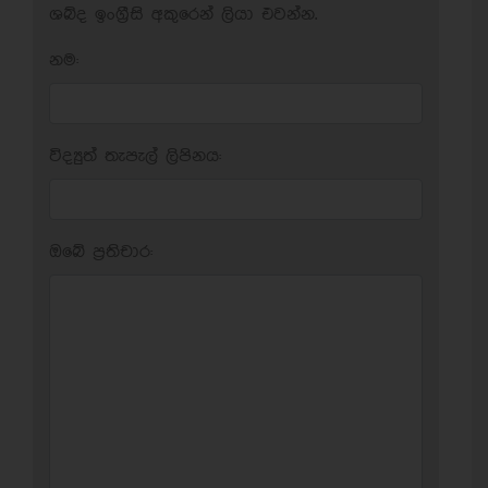
ශබ්ද ඉංග්‍රීසි අකුරෙන් ලියා එවන්න.
නම:
විද්‍යුත් තැපැල් ලිපිනය:
ඔබේ ප‍්‍රතිචාර: