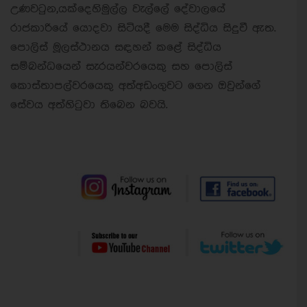
උණවටුන,යක්දෙහිමුල්ල වැල්ලේ දේවාලයේ
රාජකාරියේ යොදවා සිටියදී මෙම සිද්ධිය සිදුවී ඇත.
පොලිස් මූලස්ථානය සඳහන් කළේ සිද්ධිය
සම්බන්ධයෙන් සැරයන්වරයෙකු සහ පොලිස්
කොස්තාපල්වරයෙකු අත්අඩංගුවට ගෙන ඔවුන්ගේ
සේවය අත්හිටුවා තිබෙන බවයි.