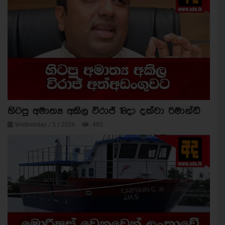
හිටපු අමාත්‍ය අකිල විරාජ් 18දා දක්වා රිමාන්ඩ්
Wednesday / 5 / 2026
485