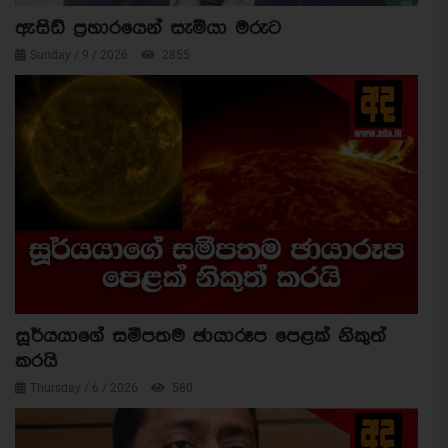
ඇසිඩ් ප්‍රහාරයෙන් සැමියා මරුට
Sunday / 9 / 2026
2855
සූර්යයාගේ සමීපතම ඡායාරූප පෙළක් නිකුත්
කරයි
Thursday / 6 / 2026
580