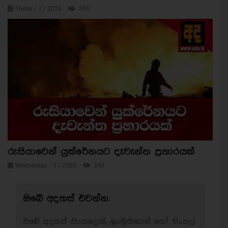
Friday / 7 / 2026
356
රුසියාවෙන් යුක්රේනයට දැවැන්ත ප්‍රහාරයක්
Wednesday / 5 / 2026
343
ඔබේ අදහස් එවන්න.
ඔබේ අදහස් සිංහලෙන්, ඉංග්‍රීසියෙන් හෝ සිංහල