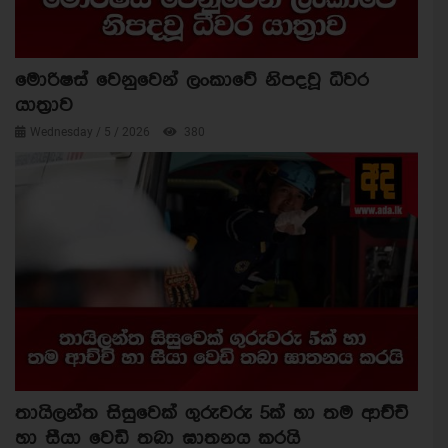
මොරිෂස් වෙනුවෙන් ලංකාවේ නිපදවූ ධීවර
යාත්‍රාව
Wednesday / 5 / 2026
380
තායිලන්ත සිසුවෙක් ගුරුවරු 5ක් හා තම ආච්චි
හා සීයා වෙඩි තබා ඝාතනය කරයි