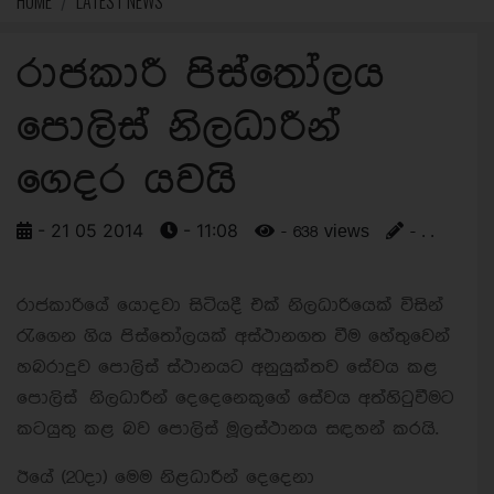
HOME
LATEST NEWS
රාජකාරී පිස්තෝලය
පොලිස් නිලධාරීන්
ගෙදර යවයි
- 21 05 2014
- 11:08
- 638 views
- . .
රාජකාරියේ යොදවා සිටියදී එක් නිලධාරියෙක් විසින්
රැගෙන ගිය පිස්තෝලයක් අස්ථානගත වීම හේතුවෙන්
හබරාදුව පොලිස් ස්ථානයට අනුයුක්තව සේවය කළ
පොලිස් නිලධාරීන් දෙදෙනෙකුගේ සේවය අත්හිටුවීමට
කටයුතු කළ බව පොලිස් මූලස්ථානය සඳහන් කරයි.
ඊයේ (20දා) මෙම නිළධාරීන් දෙදෙනා