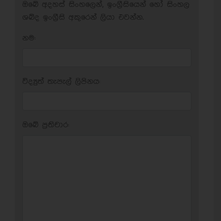
ඔබේ අදහස් සිංහලෙන්, ඉංග්‍රීසියෙන් හෝ සිංහල
ශබ්ද ඉංග්‍රීසි අකුරෙන් ලියා එවන්න.
නම:
විද්‍යුත් තැපැල් ලිපිනය:
ඔබේ ප‍්‍රතිචාර: