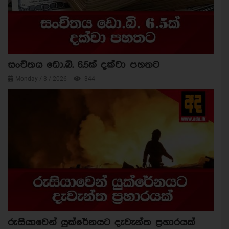
සංචිතය ඩො.බි. 6.5ක් දක්වා පහතට
Monday / 3 / 2026
344
රුසියාවෙන් යුක්රේනයට දැවැන්ත ප්‍රහාරයක්