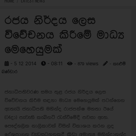
HOME
LATEST NEWS
රජය නිර්දය ලෙස
විවේචනය කිරීමේ මාධ්‍ය
මෙහෙයුමක්
- 5 12 2014
- 08:11
- 879 views
- කැළුම්
බණ්ඩාර
ජනාධිපතිවරණ සමය තුළ රජය නිර්දය ලෙස
විවේචනය කිරීම සඳහා මාධ්‍ය මෙහෙයුමක් පටන්ගෙන
ඇතැයි ජනාධිපති මහින්ද රාජපක්ෂ මහතා ඊයේ
(04දා) පැවැති කැබිනට් රැස්වීමේදී පවසා ඇත.
පෞද්ගලික නාලිකාවක් විසින් විකාශය කරන ලද
දේශපාලන වැඩසටහනකදී ක්‍රීඩා අමාත්‍ය මහින්දානන්ද