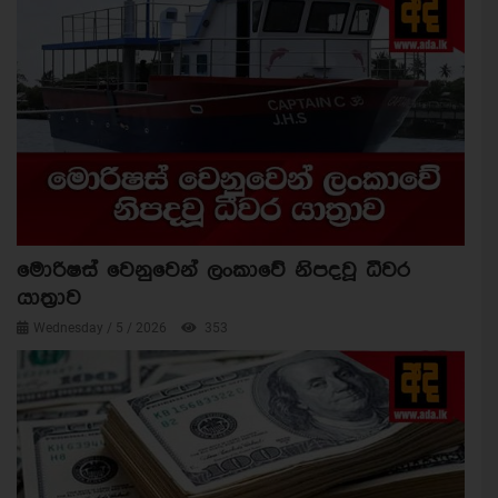
මොරිෂස් වෙනුවෙන් ලංකාවේ නිපදවූ ධීවර
යාත්‍රාව
Wednesday / 5 / 2026
353