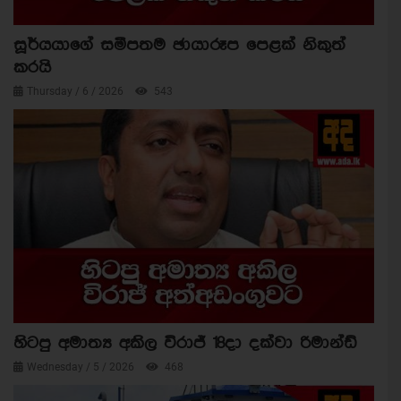
සූර්යයාගේ සමීපතම ඡායාරූප පෙළක් නිකුත්
කරයි
Thursday / 6 / 2026
543
හිටපු අමාත්‍ය අකිල විරාජ් 18දා දක්වා රිමාන්ඩ්
Wednesday / 5 / 2026
468