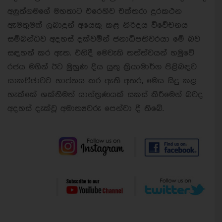
අලුත්ගමගේ මහතාට එරෙහිව එක්තරා දුරකථන
ඇමතුමක් ලබාදුන් අයෙකු කළ නිර්දය විවේචනය
සම්බන්ධව අදහස් දක්වමින් ජනාධිපතිවරයා මේ බව
සඳහන් කර ඇත. එහිදී මෙවැනි තත්ත්වයන් හමුවේ
රජය මගින් ඊට මුහුණ දිය යුතු ක්‍රියාමාර්ග පිළිබඳව
සාකච්ඡාවට භාජනය කර ඇති අතර, මෙය සිදු කළ
හැක්කේ ශක්තිමත් යාන්ත්‍රණයක් සකස් කිරීමෙන් බවද
අදහස් දැක්වූ අමාත්‍යවරු පෙන්වා දී තිබේ.