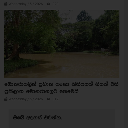
Wednesday / 5 / 2026
329
මොනරාගලින් ප්‍රධාන ගංඟා කිහිපයක් ගියත් එහි
ප්‍රතිලාභ මොනරාගලට නෙමෙයි
Wednesday / 5 / 2026
312
ඔබේ අදහස් එවන්න.