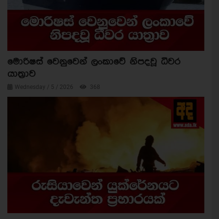
මොරිෂස් වෙනුවෙන් ලංකාවේ නිපදවූ ධීවර
යාත්‍රාව
Wednesday / 5 / 2026
368