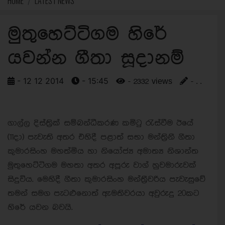
HOME
LATEST NEWS
මුතුහෙට්ටිගම හිරේ
යවන්න ගීතා සූදානම්
- 12 12 2014
- 15:45
- 2332 views
- . .
ගාල්ල දිස්ත්‍රික් සම්බන්ධීකරණ කමිටු රැස්වීම ඊයේ
(11දා) පැවැති අතර එහිදී පළාත් සභා මන්ත්‍රිනී ගීතා
කුමාරසිංහ මහත්මිය හා නියෝජ්‍ය අමාත්‍ය නිශාන්ත
මුතුහෙට්ටිගම මහතා අතර අපූරු වාග් හුවමාරුවක්
සිදුවිය. මෙහිදී ගීතා කුමාරසිංහ මන්ත්‍රීවරිය පැවැසුවේ
තමන් සමග පැටළුනොත් ඇමතිවරයා අවුරුදු 20කට
හිරේ යවන බවයි.