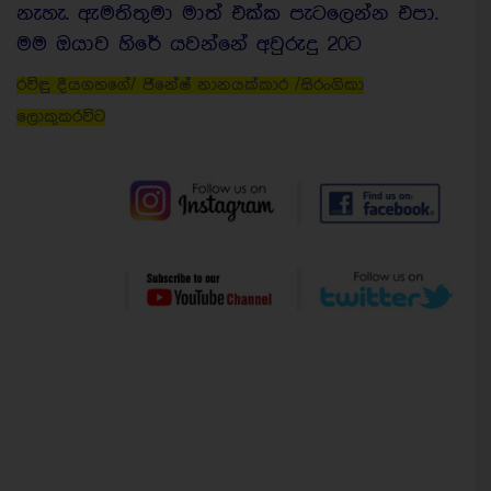
නැහැ. ඇමතිතුමා මාත් එක්ක පැටලෙන්න එපා.
මම ඔයාව හිරේ යවන්නේ අවුරුදු 20ට
රවිඳු දීයගහගේ/ ජිනේෂ් නානයක්කාර /සිරංගිකා
ලොකුකරවිට