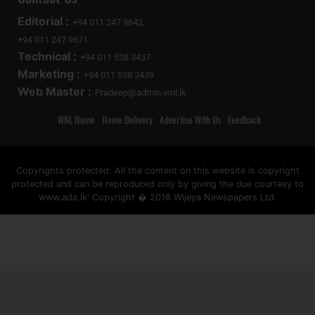
Editorial :
+94 011 247 9642,
+94 011 247 9671
Technical :
+94 011 538 3437
Marketing :
+94 011 538 3439
Web Master :
Pradeep@admin.wnl.lk
WNL Home
Home Delivery
Advertise With Us
Feedback
Copyrights protected: All the content on this website is copyright
protected and can be reproduced only by giving the due courtesy to
www.ada.lk' Copyright � 2018 Wijeya Newspapers Ltd.
ad space