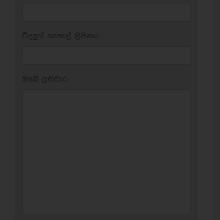
විද්‍යුත් තැපැල් ලිපිනය:
ඔබේ ප‍්‍රතිචාර: