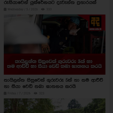
රුසියාවෙන් යුක්රේනයට දැවැන්ත ප්‍රහාරයක්
Wednesday / 5 / 2026
333
තායිලන්ත සිසුවෙක් ගුරුවරු 5ක් හා තම ආච්චි
හා සීයා වෙඩි තබා ඝාතනය කරයි
Friday / 7 / 2026
323