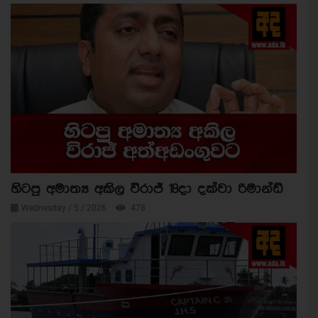
හිටපු අමාත්‍ය අකිල විරාජ් 18දා දක්වා රිමාන්ඩ්
Wednesday / 5 / 2026
478