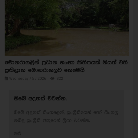
මොනරාගලින් ප්‍රධාන ගංඟා කිහිපයක් ගියත් එහි
ප්‍රතිලාභ මොනරාගලට නෙමෙයි
Wednesday / 5 / 2026
322
ඔබේ අදහස් එවන්න.
ඔබේ අදහස් සිංහලෙන්, ඉංග්‍රීසියෙන් හෝ සිංහල
ශබ්ද ඉංග්‍රීසි අකුරෙන් ලියා එවන්න.
නම: