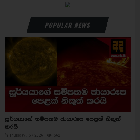
POPULAR NEWS
සූර්යයාගේ සමීපතම ඡායාරූප පෙළක් නිකුත්
කරයි
Thursday / 6 / 2026
562