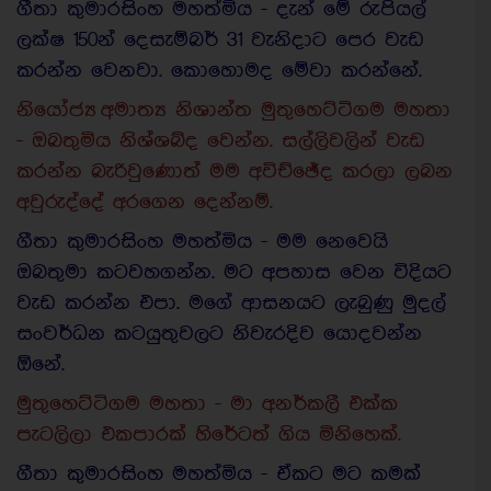
ගීතා කුමාරසිංහ මහත්මිය - දැන් මේ රුපියල්
ලක්ෂ 150න් දෙසැම්බර් 31 වැනිදාට පෙර වැඩ
කරන්න වෙනවා. කොහොමද මේවා කරන්නේ.
නියෝජ්‍ය අමාත්‍ය නිශාන්ත මුතුහෙට්ටිගම මහතා
- ඔබතුමිය නිශ්ශබ්ද වෙන්න. සල්ලිවලින් වැඩ
කරන්න බැරිවුණොත් මම අවිච්ඡේද කරලා ලබන
අවුරුද්දේ අරගෙන දෙන්නම්.
ගීතා කුමාරසිංහ මහත්මිය - මම නෙවෙයි
ඔබතුමා කටවහගන්න. මට අපහාස වෙන විදියට
වැඩ කරන්න එපා. මගේ ආසනයට ලැබුණු මුදල්
සංවර්ධන කටයුතුවලට නිවැරදිව යොදවන්න
ඕනේ.
මුතුහෙට්ටිගම මහතා - මා අනර්කලී එක්ක
පැටලිලා එකපාරක් හිරේටත් ගිය මිනිහෙක්.
ගීතා කුමාරසිංහ මහත්මිය - ඒකට මට කමක්