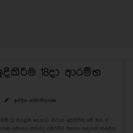
ඉදිකිරීම 18දා ආරම්භ
- ඉන්දික හේවාවිතාරණ
අහිමි වූ සියලුම දෙනාට නිවාස ඉදිකිරීම මේ මස 18
ණ අමාත්‍ය මහින්ද අමරවීර මහතා සඳහන් කළේය.