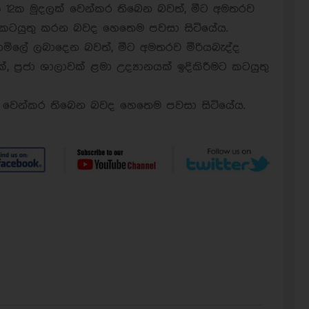
්ෂ 12ක මුදලක් වෙන්කර තිබෙන බවත්, මීට අමතරව
 කටයුතු කරන බවද හෙතෙම පවසා සිටියේය.
ොමිලේ ලබාදෙන බවත්, මීට අමතරව මීරියබැද්ද
ියක්, ප්‍රජා ශාලාවක් ළමා උද්‍යානයක් ඉදිකිරීමට කටයුතු
ිට වෙන්කර තිබෙන බවද හෙතෙම පවසා සිටියේය.