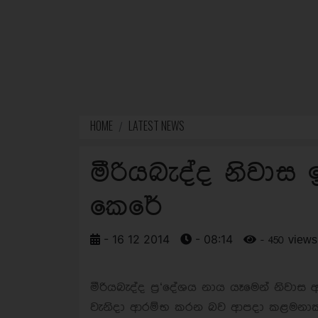
HOME
LATEST NEWS
මීරියබැද්ද නිවාස 
කෙරේ
- 16 12 2014
- 08:14
- 450 views
මීරියබැද්ද ප්‍ර‘දේශය නාය යෑමෙන් නිවාස 
වැනිදා ආරම්භ කරන බව ආපදා කළමනාකර