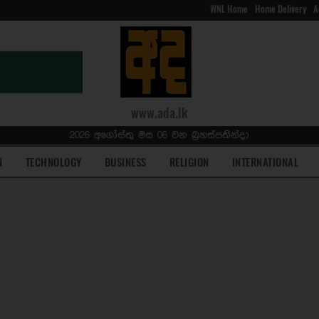
WNL Home
Home Delivery
A
www.ada.lk
2026 අගෝස්තු මස 06 වන බ්‍රහස්පතින්දා
N
TECHNOLOGY
BUSINESS
RELIGION
INTERNATIONAL