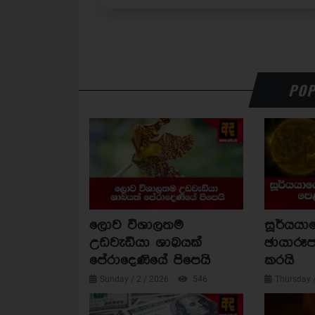
POP
ලොව විශාලතම
සූර්යය
උඩවැඩියා ශාඛයක්
ඡායාරූප
පේරාදෙණියේ පිපෙයි
කරයි
Sunday / 2 / 2026
546
Thursday 