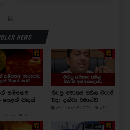
ULAR NEWS
ාගේ සමීපතම
හිටපු අමාත්‍ය අකිල විරාජ්
 පෙළක් නිකුත්
18දා දක්වා රිමාන්ඩ්
Wednesday / 5 / 2026
452
/ 6 / 2026
463