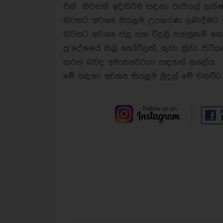
එක් නිවසක් ඉදිකිරීම සඳහා රුපියල් ලක
නිවසට අවශ්‍ය සියලුම උපකරණ ලබාදීමට
නිවසට අවශ්‍ය ජල සහ විදුලි පහසුකම් න
ප්‍ර‘දේශයේ තිබූ කෝවිලත්, කුඩා ක්‍රීඩා පිට
කරන බවද අමාත්‍යවරයා සඳහන් කළේය.
මේ සඳහා අවශ්‍ය සියලුම මුදල් මේ වනව