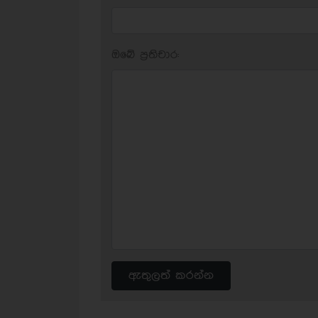
ඔබේ ප‍්‍රතිචාර:
ඇතුලත් කරන්න