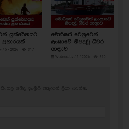
ෙන් යුක්රේනයට
මොරිෂස් වෙනුවෙන්
ප්‍රහාරයක්
ලංකාවේ නිපදවූ ධීවර
යාත්‍රාව
 / 5 / 2026
317
Wednesday / 5 / 2026
310
සිංහල ශබ්ද ඉංග්‍රීසි අකුරෙන් ලියා එවන්න.