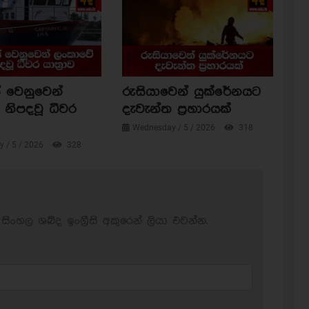
 වෙනුවෙන්
රුසියාවෙන් යුක්රේනයට
නිපදවූ ධීවර
දැවැන්ත ප්‍රහාරයක්
Wednesday / 5 / 2026
318
 / 5 / 2026
328
සිංහල ශබ්ද ඉංග්‍රීසි අකුරෙන් ලියා එවන්න.