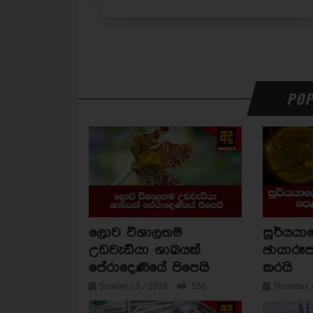
POP
ලොව විශාලතම
සූර්යය
උඩවැඩියා ශාඛයක්
ඡායාරූප
පේරාදෙණියේ පිපෙයි
කරයි
Sunday / 2 / 2026
550
Thursday 