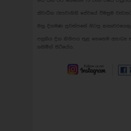
මිය යන විට හෙතෙම 75 වැනි විසේ පසුවිය
ස්වාධීන රූපවාහිනී සේවයේ විමසුම වැඩසට
ඔහු දිනමණ පුවත්පතේ හිටපු කතෘවරයෙකුද
පසුගිය දින කිහිපය තුළ හෙතෙම අසාධ්‍ය
ගනිමින් සිටියේය.