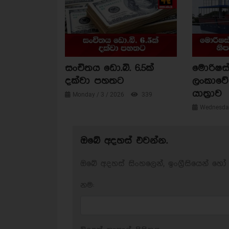
සංචිතය ඩො.බි. 6.5ක්
මොරිෂස්
දක්වා පහතට
ලංකාවේ 
යාත්‍රාව
Monday / 3 / 2026
339
Wednesday
ඔබේ අදහස් එවන්න.
ඔබේ අදහස් සිංහලෙන්, ඉංග්‍රීසියෙන් හෝ 
නම: