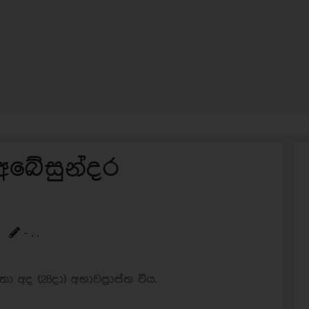
 අබේසුන්දර
- . .
ා අද (28දා) අභාවප්‍රාප්ත විය.