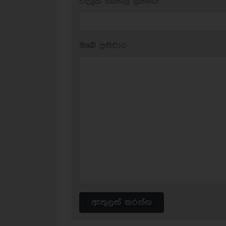
විද්‍යුත් තැපැල් ලිපිනය:
ඔබේ ප‍්‍රතිචාර:
ඇතුලත් කරන්න