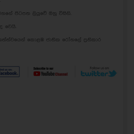
.
හනේ පිටපත ලියූවේ ඔහු විසිනි.
 වෙයි.
 තත්ත්වයෙන් කොළඹ ජාතික රෝහලේ ප්‍රතිකාර