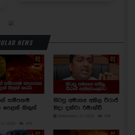
ULAR NEWS
ාගේ සමීපතම
හිටපු අමාත්‍ය අකිල විරාජ්
 පෙළක් නිකුත්
18දා දක්වා රිමාන්ඩ්
Wednesday / 5 / 2026
458
/ 6 / 2026
493