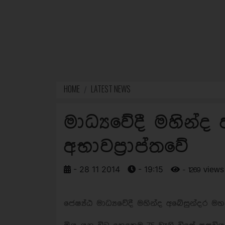
HOME
LATEST NEWS
මාධ්‍යවේදී මහින්ද
අභාවප්‍රාප්තවේ
- 28 11 2014
- 19:15
- 1269 views
ජෙෂ්‍ය්ඨ මාධ්‍යවේදී මහින්ද අබේසුන්දර මහත