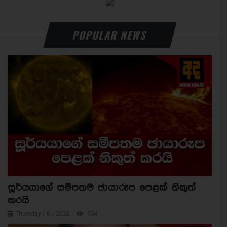
POPULAR NEWS
සූර්යයාගේ සමීපතම ඡායාරූප පෙළක් නිකුත්
කරයි
Thursday / 6 / 2026
554