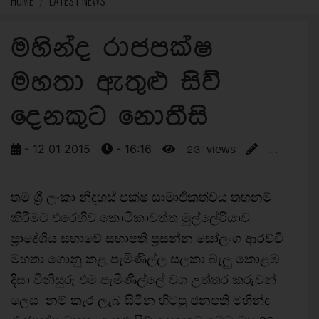
HOME
LATEST NEWS
මහින්ද රාජපක්ෂ
මහතා ඇතුළු සිව්
දෙනකුට නොතීසි
- 12 01 2015
- 16:16
- 2131 views
- . .
තම ශ්‍රී ලංකා නිදහස් පක්ෂ සාමාජිකත්වය තහනම්
කිරීමට එරෙහිව කොටිකාවත්ත මුල්ලේරියාව
ප්‍රාදේශිය සභාවේ සභාපති ප්‍රසන්න සෝලංග ආරච්චි
මහතා ගොනු කළ පැමිණිල්ල සලකා බැලු කොළඹ
දිසා විනිසුරු එම පැමිණිල්ලේ වග උත්තර කරුවන්
ලෙස නම් කැර ලැබ සිටින හිටපු ජනපති මහින්ද