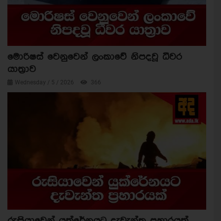
මොරිෂස් වෙනුවෙන් ලංකාවේ නිපදවූ ධීවර
යාත්‍රාව
Wednesday / 5 / 2026
366
රුසියාවෙන් යුක්රේනයට දැවැන්ත ප්‍රහාරයක්