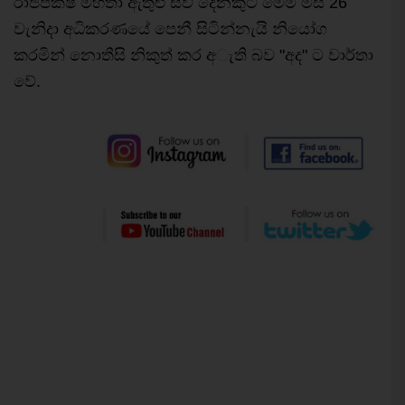
රාජපක්ෂ මහතා ඇතුළු සිව් දෙනකුට මෙම මස 26
වැනිදා අධිකරණයේ පෙනී සිටින්නැයි නියෝග
කරමින් නොතීසි නිකුත් කර අැති බව "අද" ට වාර්තා
වේ.