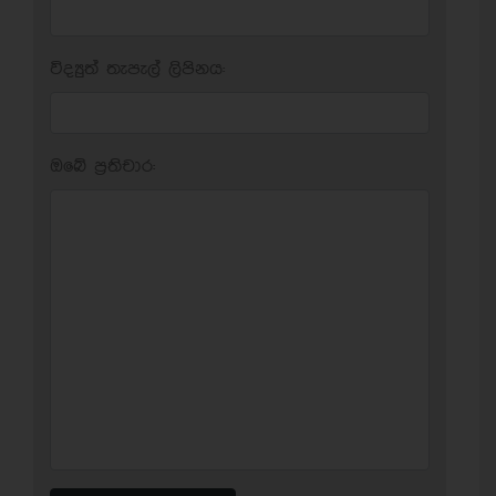
විද්‍යුත් තැපැල් ලිපිනය:
ඔබේ ප‍්‍රතිචාර: