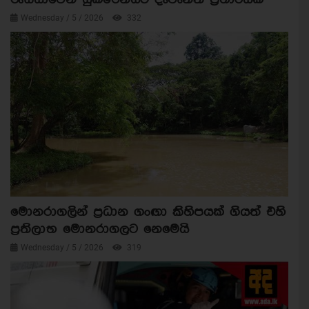
Wednesday / 5 / 2026
332
මොනරාගලින් ප්‍රධාන ගංඟා කිහිපයක් ගියත් එහි
ප්‍රතිලාභ මොනරාගලට නෙමෙයි
Wednesday / 5 / 2026
319