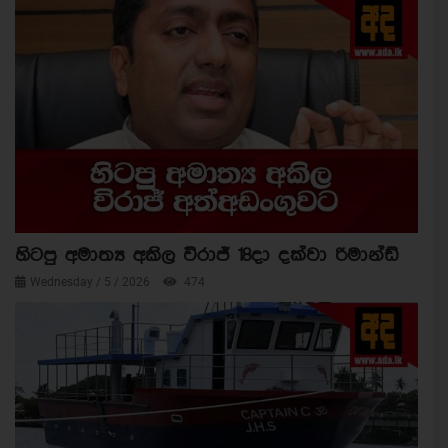
හිටපු අමාත්‍ය අකිල විරාජ් 18දා දක්වා රිමාන්ඩ්
Wednesday / 5 / 2026
474