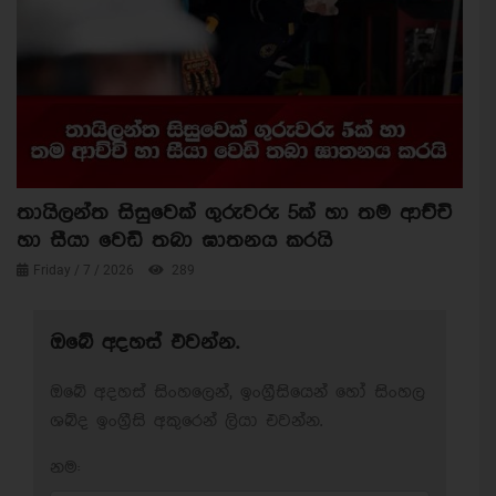
තායිලන්ත සිසුවෙක් ගුරුවරු 5ක් හා තම ආච්චි
හා සීයා වෙඩි තබා ඝාතනය කරයි
Friday / 7 / 2026
289
ඔබේ අදහස් එවන්න.
ඔබේ අදහස් සිංහලෙන්, ඉංග්‍රීසියෙන් හෝ සිංහල
ශබ්ද ඉංග්‍රීසි අකුරෙන් ලියා එවන්න.
නම: