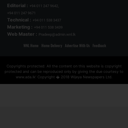
Editorial :
+94 011 247 9642,
+94 011 247 9671
Technical :
+94 011 538 3437
Marketing :
+94 011 538 3439
Web Master :
Pradeep@admin.wnl.lk
WNL Home
Home Delivery
Advertise With Us
Feedback
Copyrights protected: All the content on this website is copyright
protected and can be reproduced only by giving the due courtesy to
www.ada.lk' Copyright � 2018 Wijeya Newspapers Ltd.
ad space