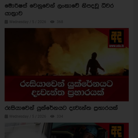
මොරිෂස් වෙනුවෙන් ලංකාවේ නිපදවූ ධීවර
යාත්‍රාව
Wednesday / 5 / 2026
368
රුසියාවෙන් යුක්රේනයට දැවැන්ත ප්‍රහාරයක්
Wednesday / 5 / 2026
334