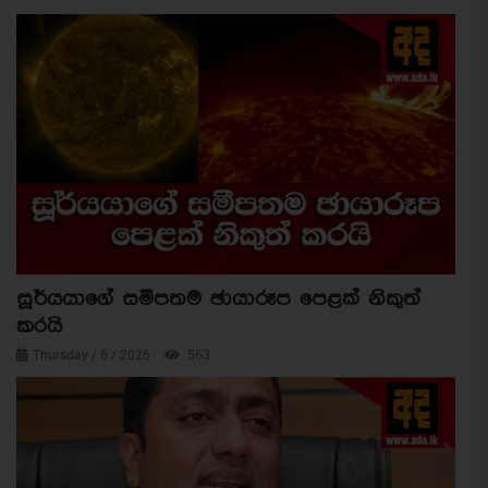
සූර්යයාගේ සමීපතම ඡායාරූප පෙළක් නිකුත්
කරයි
Thursday / 6 / 2026
563