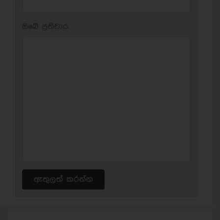
ඔබේ ප‍්‍රතිචාර:
ඇතුලත් කරන්න