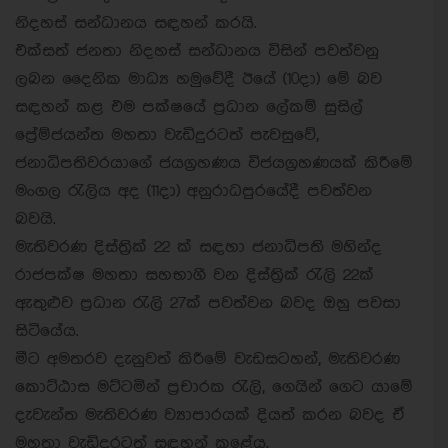
නිදහස් සන්ධානය සඳහන් කරයි.
එක්සත් ජනතා නිදහස් සන්ධානය විසින් පවත්වනු
ලබන දෛනික මාධ්‍ය හමුවේදී ඊයේ (10දා) මේ බව
සඳහන් කළ එම පක්ෂයේ ප්‍රධාන ලේකම් සුසිල්
ප්‍රේම්ජයන්ත මහතා වැඩිදුරටත් පැවසුවේ,
ජනාධිපතිවරයාගේ ජයග්‍රහණය විජයග්‍රහණයක් කිරීමේ
මංගල රැලිය අද (11දා) අනුරාධපුරයේදී පවත්වන
බවයි.
මැතිවරණ දිස්ත්‍රික් 22 ක් සඳහා ජනාධිපති මහින්ද
රාජපක්ෂ මහතා සහභාගී වන දිස්ත්‍රික් රැලි 22ක්
ඇතුළුව ප්‍රධාන රැලි 27ක් පවත්වන බවද ඔහු පවසා
සිටියේය.
මීට අමතරව දැනුවත් කිරීමේ වැඩසටහන්, මැතිවරණ
කොට්ඨාස මට්ටමින් ප්‍රචාරක රැලි, ගෙයින් ගෙට යාමේ
දැවැන්ත මැතිවරණ ව්‍යාපාරයක් දියත් කරන බවද ඒ
මහතා වැඩිදුරටත් සඳහන් කළේය.