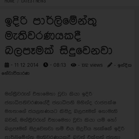
HOME
LATEST NEWS
ඉදිරි පාර්ලිමේන්තු
මැතිවරණයකදී
බලපෑමක් සිදුවෙනවා
- 11 12 2014
- 08:13
- 1312 views
- ඉන්දික
හේවාවිතාරණ
මන්ත්‍රීවරුන් එහාමෙහා වූවා කියා ඉදිරි
ජනාධිපතිවරණයේදී ජනාධිපති මහින්ද රාජපක්ෂ
මහතාගේ ජයග්‍රහණයට කිසිදු බලපෑමක් නොමැති
බවත්, මන්ත්‍රීවරුන් එහාමෙහා වූවා කියා යම් හෝ
බලපෑමක් සිදුවෙනවා නම් එය සිදුවිය හැක්කේ ඉදිරි
පාර්ලිමේන්තු මැතිවරණයකදී බවත් එක්සත් ජනතා