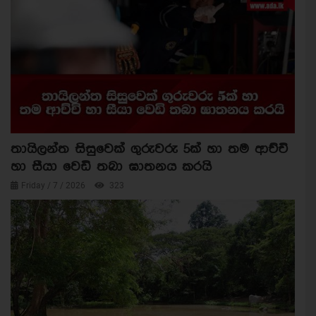
තායිලන්ත සිසුවෙක් ගුරුවරු 5ක් හා තම ආච්චි
හා සීයා වෙඩි තබා ඝාතනය කරයි
Friday / 7 / 2026
323