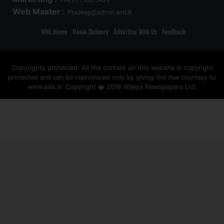
Web Master :
Pradeep@admin.wnl.lk
WNL Home
Home Delivery
Advertise With Us
Feedback
Copyrights protected: All the content on this website is copyright
protected and can be reproduced only by giving the due courtesy to
www.ada.lk' Copyright � 2018 Wijeya Newspapers Ltd.
ad space