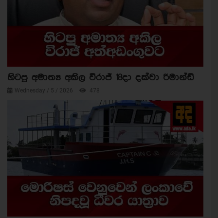
හිටපු අමාත්‍ය අකිල විරාජ් 18දා දක්වා රිමාන්ඩ්
Wednesday / 5 / 2026
478