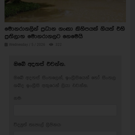
මොනරාගලින් ප්‍රධාන ගංඟා කිහිපයක් ගියත් එහි
ප්‍රතිලාභ මොනරාගලට නෙමෙයි
Wednesday / 5 / 2026
322
ඔබේ අදහස් එවන්න.
ඔබේ අදහස් සිංහලෙන්, ඉංග්‍රීසියෙන් හෝ සිංහල
ශබ්ද ඉංග්‍රීසි අකුරෙන් ලියා එවන්න.
නම:
විද්‍යුත් තැපැල් ලිපිනය: