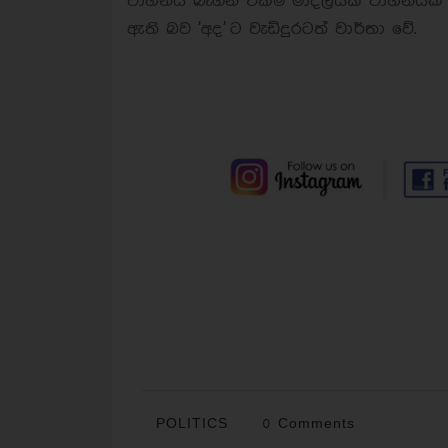
වාහනය බැගින් එකම මාදිලියක වාහනයක් 
ඇති බව 'අද' ට වැඩිදුරටත් වාර්තා වේ.
POLITICS
0 Comments