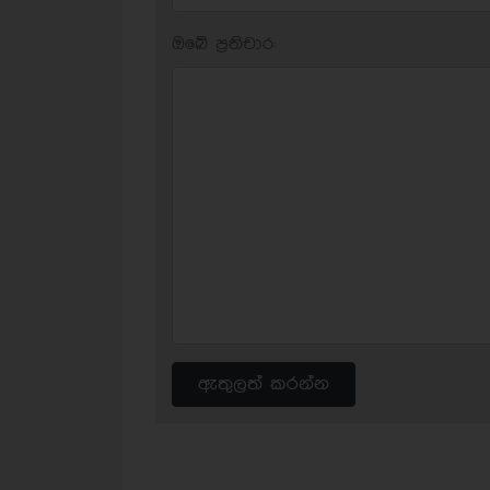
ඔබේ ප‍්‍රතිචාර:
ඇතුලත් කරන්න