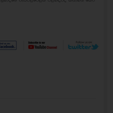
ලබාදීමේ වැඩපිළිවෙළක් පිළිබඳවද කතාබහ කෙරී