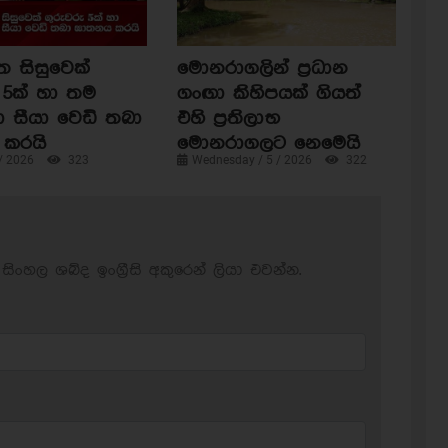
ත සිසුවෙක්
මොනරාගලින් ප්‍රධාන
 5ක් හා තම
ගංඟා කිහිපයක් ගියත්
ා සීයා වෙඩි තබා
එහි ප්‍රතිලාභ
කරයි
මොනරාගලට නෙමෙයි
 / 2026
323
Wednesday / 5 / 2026
322
සිංහල ශබ්ද ඉංග්‍රීසි අකුරෙන් ලියා එවන්න.