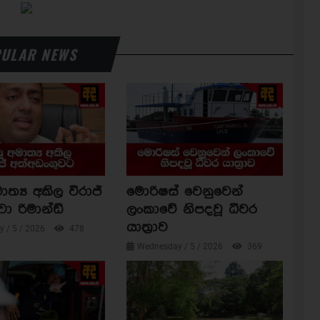
ULAR NEWS
ාත්‍ය අකිල විරාජ්
මොරිෂස් වෙනුවෙන්
වා රිමාන්ඩ්
ලංකාවේ නිපදවූ ධීවර
යාත්‍රාව
 / 5 / 2026
478
Wednesday / 5 / 2026
369