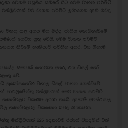
 225 දෙනා වෙතම පසුගිය සතියේ සිට මෙම වාහන පර්මිට්
මන්ත්‍රීවරුන් එම වාහන පර්මිට් ලබාගෙන ඇති බවද
සඳහා එකතු කළ අගය මත බද්ද, ජාතිය ගොඩනැගීමේ
පමණක් ගෙවිය යුතු වෙයි. මෙම වාහන පර්මිට්
යනය කිරීමේ හැකියාව පවතින අතර, එය ඕනෑම
තාවයේද සීමාවක් නොමැති අතර, එය ඩීසල් හෝ
වලංගු වේ.
ධි සුඛෝපභෝගී විශාල ඩීසල් වාහන ගෙන්වීමේ
ාර්ලිමේන්තු මන්ත්‍රීවරුන් මෙම වාහන පර්මිට්
මිල ගණන්වලට විකිණීම අරඹා තිබේ. ඇතැම් අවස්ථාවල
ූ මිල ගණන්වලටද විකිණෙන බවද කියැවෙයි.
තු මන්ත්‍රීවරුන් 225 දෙනාටම රජයේ වියදමින් එක්