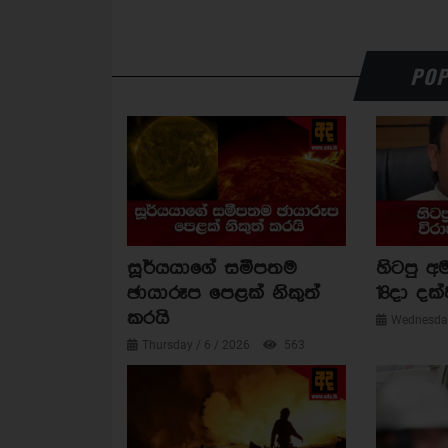
POP
සූර්යයාගේ සමීපතම
හිටපු අම
ඡායාරූප පෙළක් නිකුත්
18දා දක්
කරයි
Wednesday
Thursday / 6 / 2026
563