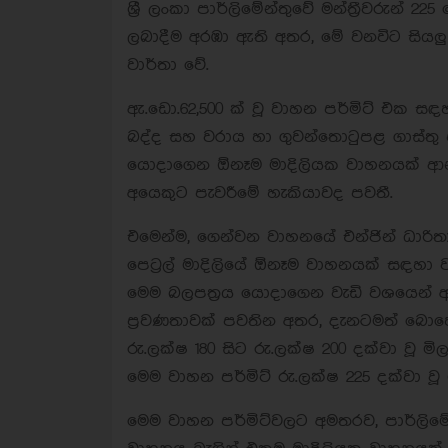
ශ්‍රී ලංකා පාර්ලිමේන්තුවේ මන්ත්‍රීවරුන්
ලබාදීම අරඹා ඇති අතර, මේ වනවිට සියලු 
වාර්තා වේ.
ඇ.ඩො.62,500 ක් වූ වාහන පර්මිට් එක 
බද්ද සහ වරාය හා ගුවන්තොටුපළ ගාස්තු 
යොදාගෙන ඕනෑම මාදිලියක වාහනයක් ආන
අයෙකුට පැවරීමේ හැකියාවද පවතී.
එමෙන්ම, ගෙන්වන වාහනයේ එන්ජින් ධාරි
පෙට්‍රල් මාදිලියේ ඕනෑම වාහනයක් සඳහා 
මෙම බලපත්‍රය යොදාගෙන වැඩි වශයෙන් අ
ප්‍රවණතාවක් පවතින අතර, දැනටමත් බොහෝ ප
රු.ලක්ෂ 180 සිට රු.ලක්ෂ 200 දක්වා වූ 
මෙම වාහන පර්මිට් රු.ලක්ෂ 225 දක්වා ව
මෙම වාහන පර්මිට්වලට අමතරව, පාර්ලිමේන්