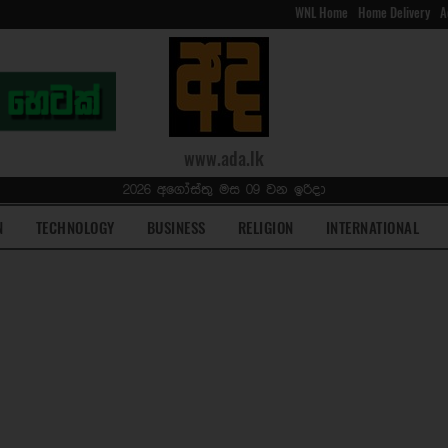
WNL Home
Home Delivery
A
www.ada.lk
2026 අගෝස්තු මස 09 වන ඉරිදා
N
TECHNOLOGY
BUSINESS
RELIGION
INTERNATIONAL