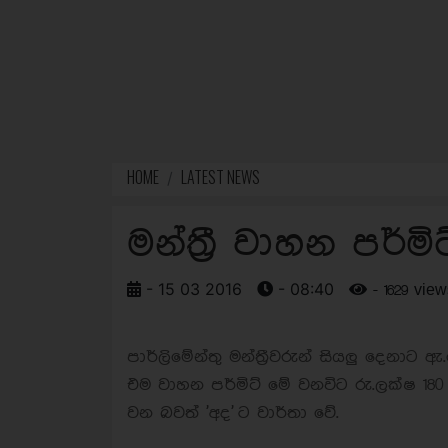
HOME
LATEST NEWS
මන්ත්‍රී වාහන පර්ම
- 15 03 2016
- 08:40
- 1629 view
පාර්ලිමේන්තු මන්ත්‍රීවරුන් සියලු දෙනාට ඇ
එම වාහන පර්මිට් මේ වනවිට රු.ලක්ෂ 180
වන බවත් 'අද' ට වාර්තා වේ.