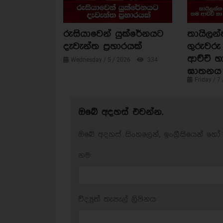
රුසියාවෙන් යුක්රේනයට
තායිලන්
දැවැන්ත ප්‍රහාරයක්
ගුරුවරු
ආච්චි හ
Wednesday / 5 / 2026
334
ඝාතනය 
Friday / 7
ඔබේ අදහස් එවන්න.
ඔබේ අදහස් සිංහලෙන්, ඉංග්‍රීසියෙන් හෝ 
නම:
විද්‍යුත් තැපැල් ලිපිනය: