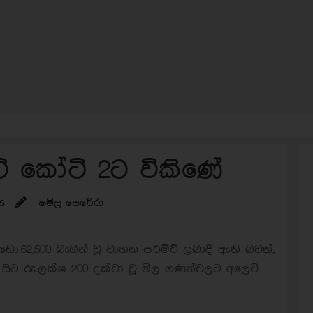
ිට් කෝටි 2ට විකිණේ
s
- ෂමිල පෙරේරා
.ඩො.62,500 බැගින් වූ වාහන පර්මිට් ලබාදී ඇති බවත්,
 සිට රු.ලක්ෂ 200 දක්වා වූ මිල ගණන්වලට අලෙවි