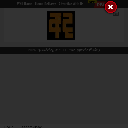
WNL Home
Home Delivery
Advertise With Us
2026 අගෝස්තු මස 06 වන බ්‍රහස්පතින්දා