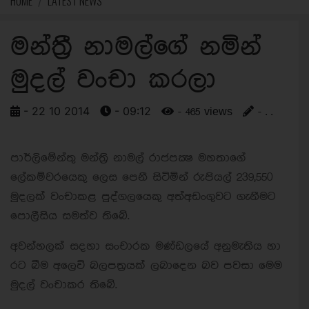
HOME
LATEST NEWS
මන්ත්‍රී නාමල්ගේ නමින්
මුදල් වංචා කරලා
- 22 10 2014
- 09:12
- 465 views
- . .
පාර්ලිමේන්තු මන්ත‍්‍රි නාමල් රාජපක්‍ෂ මහතාගේ
ලේකම්වරයෙකු ලෙස පෙනී සිටිමින් රුපියල් 239,550
මුදලක් වංචාකළ පුද්ගලයෙකු අත්අඩංගුවට ගැනීමට
පොලීසිය සමත්ව තිබේ.
අවන්හලක් සදහා සංචාරක මණ්ඩලයේ අනුමැතිය හා
රට බීම අලෙවි බලපත‍්‍රයක් ලබාදෙන බව පවසා මෙම
මුදල් වංචාකර තිබේ.