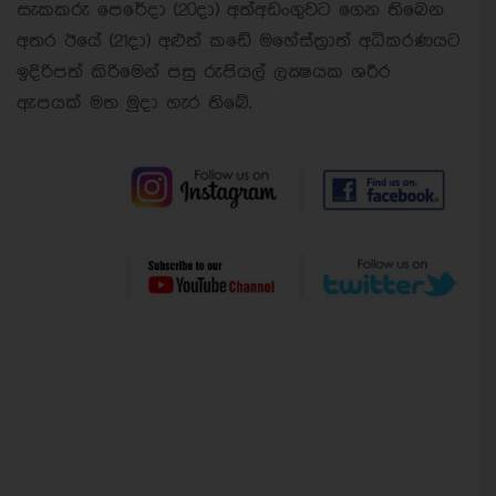
සැකකරු පෙරේදා (20දා) අත්අඩංගුවට ගෙන තිබෙන
අතර ඊයේ (21දා) අළුත් කඩේ මහේස්ත‍්‍රාත් අධිකරණයට
ඉදිරිපත් කිරිමෙන් පසු රුපියල් ලක්‍ෂයක ශරීර
ඇපයක් මත මුදා හැර තිබේ.