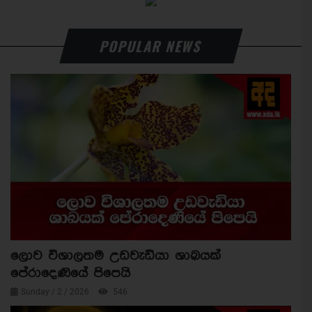
POPULAR NEWS
ලොව විශාලතම උඩවැඩියා ශාඛයක්
පේරාදෙණියේ පිපෙයි
Sunday / 2 / 2026
546