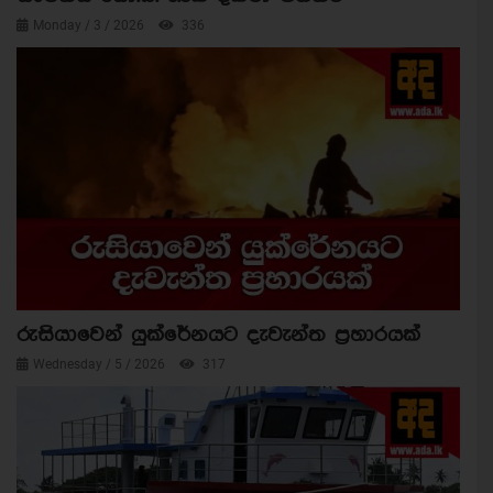
Monday / 3 / 2026
336
රුසියාවෙන් යුක්රේනයට දැවැන්ත ප්‍රහාරයක්
Wednesday / 5 / 2026
317