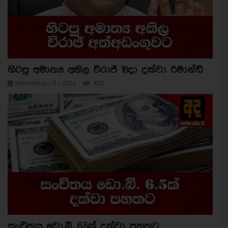
හිටපු අමාත්‍ය අකිල විරාජ් 18දා දක්වා රිමාන්ඩ්
Wednesday / 5 / 2026
452
සංචිතය ඩො.බි. 6.5ක් දක්වා පහතට