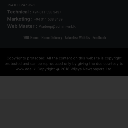
+94 011 247 9671
Technical :
+94 011 538 3437
Marketing :
+94 011 538 3439
Web Master :
Pradeep@admin.wnl.lk
WNL Home
Home Delivery
Advertise With Us
Feedback
Copyrights protected: All the content on this website is copyright
protected and can be reproduced only by giving the due courtesy to
www.ada.lk' Copyright � 2018 Wijeya Newspapers Ltd.
ad space