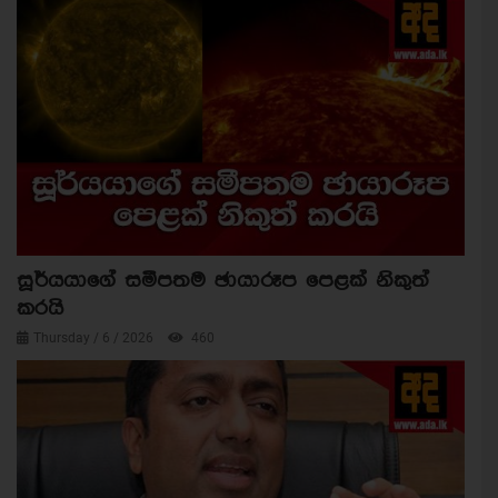
සූර්යයාගේ සමීපතම ඡායාරූප පෙළක් නිකුත්
කරයි
Thursday / 6 / 2026
460