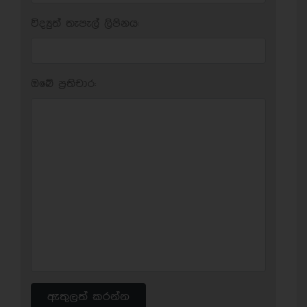
විද්‍යුත් තැපැල් ලිපිනය:
ඔබේ ප‍්‍රතිචාර:
ඇතුලත් කරන්න