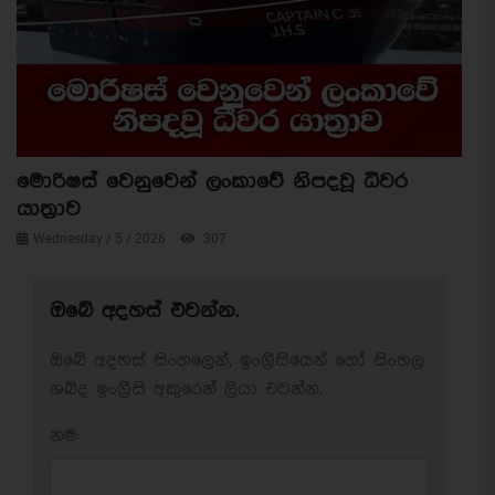
මොරිෂස් වෙනුවෙන් ලංකාවේ නිපදවූ ධීවර
යාත්‍රාව
Wednesday / 5 / 2026
307
ඔබේ අදහස් එවන්න.
ඔබේ අදහස් සිංහලෙන්, ඉංග්‍රීසියෙන් හෝ සිංහල
ශබ්ද ඉංග්‍රීසි අකුරෙන් ලියා එවන්න.
නම: