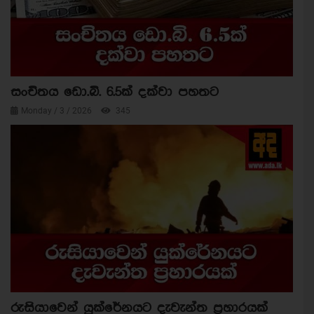
සංචිතය ඩො.බි. 6.5ක් දක්වා පහතට
Monday / 3 / 2026
345
රුසියාවෙන් යුක්රේනයට දැවැන්ත ප්‍රහාරයක්