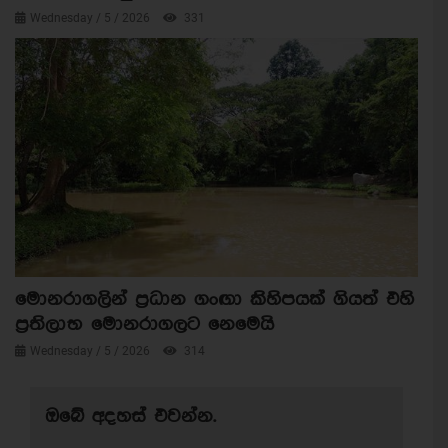
Wednesday / 5 / 2026
331
මොනරාගලින් ප්‍රධාන ගංඟා කිහිපයක් ගියත් එහි
ප්‍රතිලාභ මොනරාගලට නෙමෙයි
Wednesday / 5 / 2026
314
ඔබේ අදහස් එවන්න.