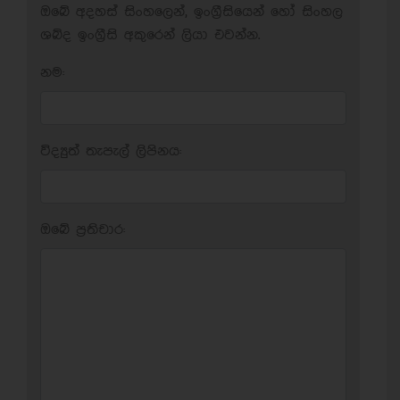
ඔබේ අදහස් සිංහලෙන්, ඉංග්‍රීසියෙන් හෝ සිංහල
ශබ්ද ඉංග්‍රීසි අකුරෙන් ලියා එවන්න.
නම:
විද්‍යුත් තැපැල් ලිපිනය:
ඔබේ ප‍්‍රතිචාර: