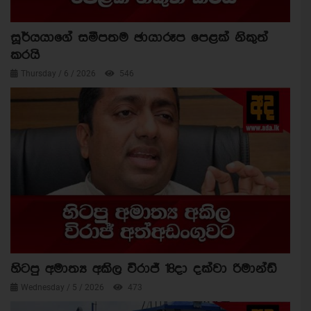
සූර්යයාගේ සමීපතම ඡායාරූප පෙළක් නිකුත්
කරයි
Thursday / 6 / 2026
546
හිටපු අමාත්‍ය අකිල විරාජ් 18දා දක්වා රිමාන්ඩ්
Wednesday / 5 / 2026
473