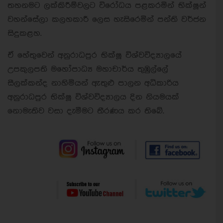
තහනමට ලක්කිරීම්වලට විරෝධය පළකරමින් භික්ෂූන්
වහන්සේලා කලහකාරී ලෙස හැසිරෙමින් පන්ති වර්ජන
සිදුකළහ.
ඒ හේතුවෙන් අනුරාධපුර භික්ෂූ විශ්වවිද්‍යාලයේ
උපකුලපති මහෝපාධ්‍ය මහාචාර්ය තුඹුල්ලේ
සීලක්කන්ද නාහිමියන් ඇතුළු පාලන අධිකාරිය
අනුරාධපුර භික්ෂූ විශ්වවිද්‍යාලය දින නියමයක්
නොමැතිව වසා දැමීමට තීරණය කර තිබේ.