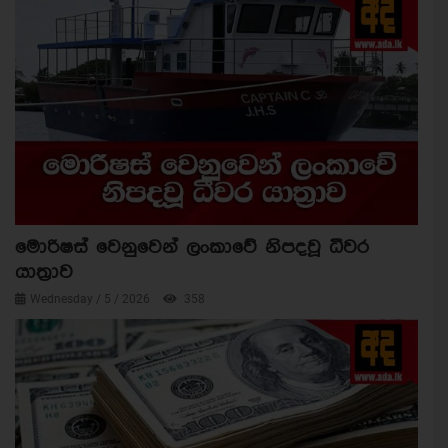
මොරිෂස් වෙනුවෙන් ලංකාවේ නිපදවූ ධීවර
යාත්‍රාව
Wednesday / 5 / 2026
358