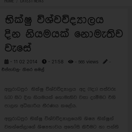
HOME
LATEST NEWS
භික්ෂු විශ්වවිද්‍යාලය
දින නියමයක් නොමැතිව
වැසේ
- 11 02 2014
- 21:58
- 565 views
-
එප්පාවල- තිසර සමල්
අනුරාධපුර භික්ෂු විශ්වවිද්‍යාලය අද (11දා) පස්වරු
5.00 සිට දින නියමයක් නොමැතිව වසා දැමීමට එහි
පාලන අධිකාරිය තීරණය කළේය.
අනුරාධපුර භික්ෂූ විශ්වවිද්‍යාලයෙහි ශිෂ්‍ය භික්ෂූන්
වහන්සේලාගේ ශිෂ්‍යභාවය අහෝසි කිරීමට හා පන්ති