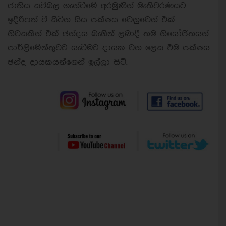
ජාතිය සවිබල ගැන්වීමේ අරමුණින් මැතිවරණයට
ඉදිරිපත් වී සිටින සිය පක්ෂය වෙනුවෙන් එක්
නිවසකින් එක් ඡන්දය බැගින් ලබාදී තම නියෝජිතයන්
පාර්ලිමේන්තුවට යැවීමට දායක වන ලෙස එම පක්ෂය
ඡන්ද දායකයන්ගෙන් ඉල්ලා සිටී.