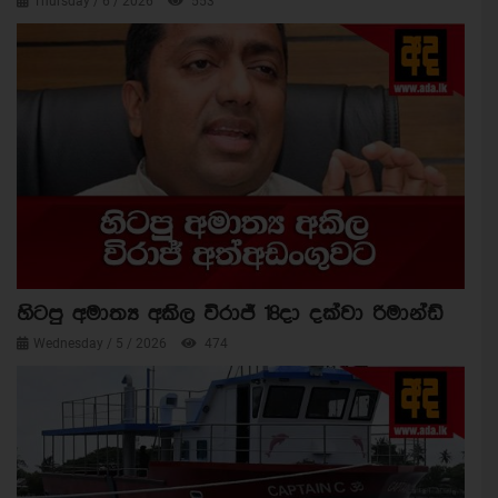
Thursday / 6 / 2026
553
හිටපු අමාත්‍ය අකිල විරාජ් 18දා දක්වා රිමාන්ඩ්
Wednesday / 5 / 2026
474