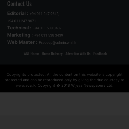
Contact Us
Editorial :
+94 011 247 9642,
+94 011 247 9671
Technical :
+94 011 538 3437
Marketing :
+94 011 538 3439
Web Master :
Pradeep@admin.wnl.lk
WNL Home
Home Delivery
Advertise With Us
Feedback
Copyrights protected: All the content on this website is copyright
protected and can be reproduced only by giving the due courtesy to
www.ada.lk' Copyright � 2018 Wijeya Newspapers Ltd.
ad space