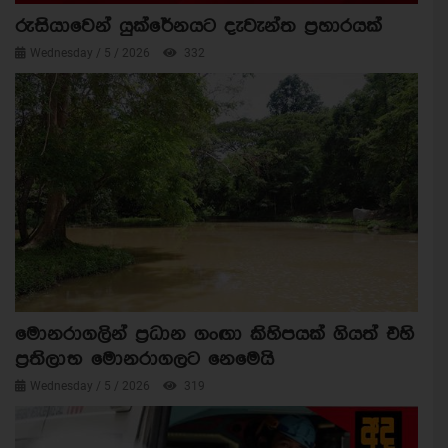
රුසියාවෙන් යුක්රේනයට දැවැන්ත ප්‍රහාරයක්
Wednesday / 5 / 2026
332
මොනරාගලින් ප්‍රධාන ගංඟා කිහිපයක් ගියත් එහි
ප්‍රතිලාභ මොනරාගලට නෙමෙයි
Wednesday / 5 / 2026
319