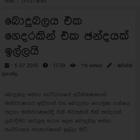
HOME
LATEST NEWS
බොදුබලය එක
ගෙදරකින් එක ඡන්දයක්
ඉල්ලයි
- 5 07 2015
- 17:39
- 778 views
- ශිවන්ති
ප්‍රනාන්දු
බොදුබල සේනා සංවිධානයේ අධීක්ෂණයෙන්
මැතිවරණයට ඉදිරිපත් වන බොදුජන පෙරමුණ පක්ෂය
සඳහා මැතිවරණයේදී එක් නිවසකින් එක් ඡන්දයක්
ලබාදීමට කටයුතු කරන ලෙස බොදුබල සේනා
සංවිධානය ජනතාවගෙන් ඉල්ලා සිටී.