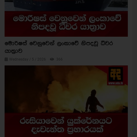
මොරිෂස් වෙනුවෙන් ලංකාවේ නිපදවූ ධීවර
යාත්‍රාව
Wednesday / 5 / 2026
366