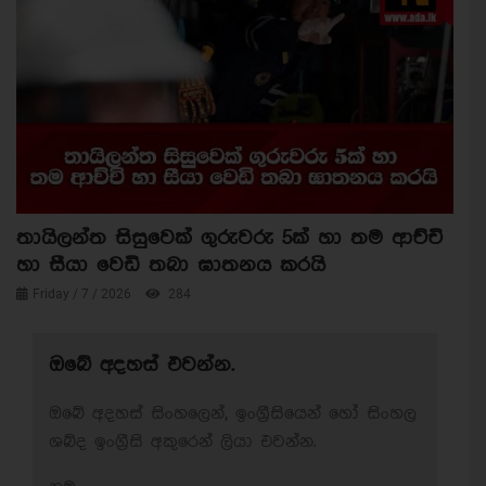
තායිලන්ත සිසුවෙක් ගුරුවරු 5ක් හා තම ආච්චි
හා සීයා වෙඩි තබා ඝාතනය කරයි
Friday / 7 / 2026
284
ඔබේ අදහස් එවන්න.
ඔබේ අදහස් සිංහලෙන්, ඉංග්‍රීසියෙන් හෝ සිංහල
ශබ්ද ඉංග්‍රීසි අකුරෙන් ලියා එවන්න.