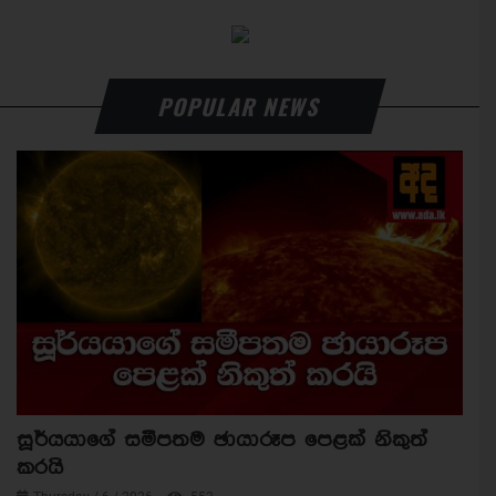
POPULAR NEWS
සූර්යයාගේ සමීපතම ඡායාරූප පෙළක් නිකුත්
කරයි