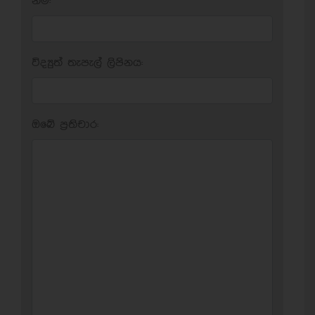
නම:
විද්‍යුත් තැපැල් ලිපිනය:
ඔබේ ප‍්‍රතිචාර: