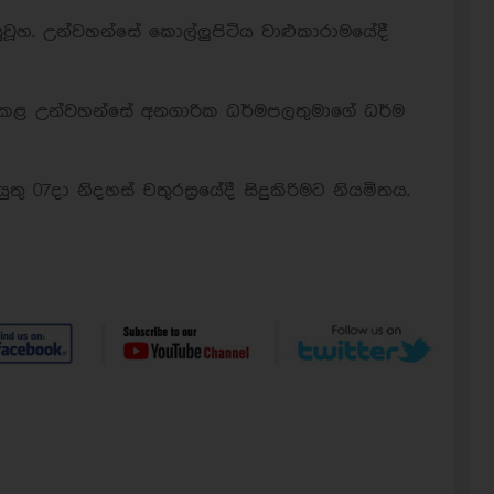
ුවූහ. උන්වහන්සේ කොල්ලුපිටිය වාළුකාරාමයේදී
 කළ උන්වහන්සේ අනගාරික ධර්මපලතුමාගේ ධර්ම
07දා නිදහස් චතුරස්‍රයේදී සිදුකිරිමට නියමිතය.