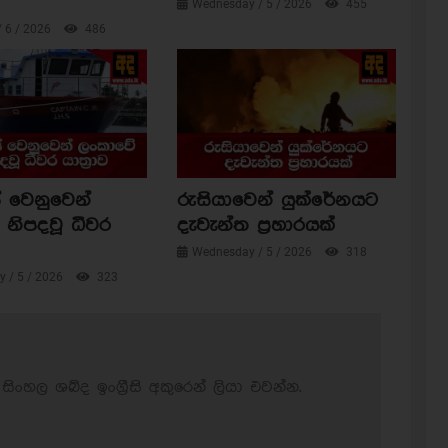
Wednesday / 5 / 2026
455
/ 6 / 2026
486
 වෙනුවෙන්
රුසියාවෙන් යුක්රේනයට
නිපදවූ ධීවර
දැවැන්ත ප්‍රහාරයක්
Wednesday / 5 / 2026
318
 / 5 / 2026
323
සිංහල ශබ්ද ඉංග්‍රීසි අකුරෙන් ලියා එවන්න.