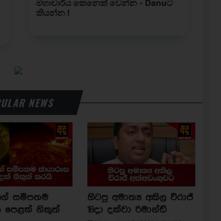
ULAR NEWS
ාගේ සමීපතම
හිටපු අමාත්‍ය අකිල විරාජ්
 පෙළක් නිකුත්
18දා දක්වා රිමාන්ඩ්