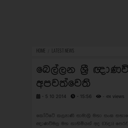
HOME
LATEST NEWS
බෙල්ලන ශ්‍රී ඥාණ
අපවත්වෙති
- 5 10 2014
- 15:56
- 414 views
කෝට්ටේ කල්‍යාණි සාමාග්‍රි මහා සංඝ සභා
ඥාණවිමල මහ නාහිමියන් අද (05දා) පෙරව