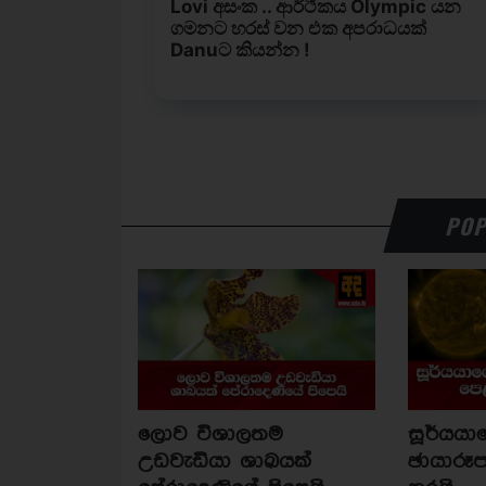
POP
ලොව විශාලතම
සූර්යය
උඩවැඩියා ශාඛයක්
ඡායාරූප