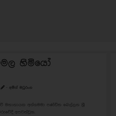
විමල හිමියෝ
- අම්ත් මධුරංග
වේ මහානායක අග්ගමමා පණ්ඩිත බෙල්ලන ශ්‍රී
රුවේදී අපවත්වූහ.