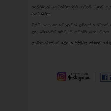
නාහිමියන් අපවත්වන විට 95වැනි වියෝ පස
අපවත්වූහ.
බුද්ධ ශාසනය වෙනුවෙන් ඉමහත් සේවයක්
දූත මෙහෙවර ඉදිරියට පවත්වාගෙන ගියහ.
උන්වහන්සේගේ දේහය පිළිබඳ අවසන් කටයුතු 