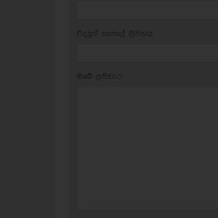
විද්‍යුත් තැපැල් ලිපිනය:
ඔබේ ප‍්‍රතිචාර: