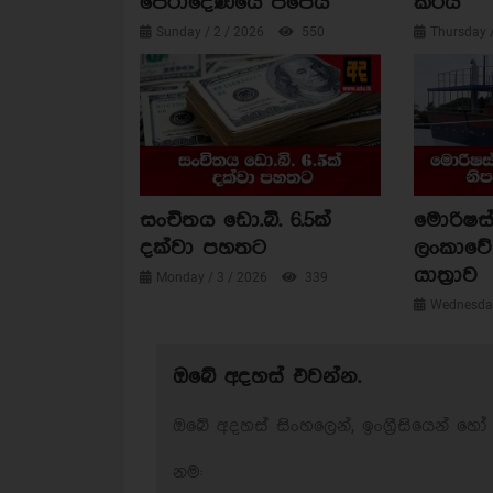
පේරාදෙණියේ පිපෙයි
කරයි
Sunday / 2 / 2026
550
Thursday 
සංචිතය ඩො.බි. 6.5ක්
මොරිෂස්
දක්වා පහතට
ලංකාවේ 
යාත්‍රාව
Monday / 3 / 2026
339
Wednesday
ඔබේ අදහස් එවන්න.
ඔබේ අදහස් සිංහලෙන්, ඉංග්‍රීසියෙන් හෝ 
නම: