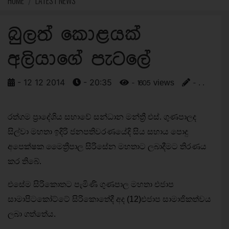
HOME
LATEST NEWS
බුලත් කොළයක්
අලියාගේ පැටලේ
- 12 12 2014
- 20:35
- 1605 views
- . .
රත්ගම ප්‍රාදේශිය සභාවේ සන්ධාන මන්ත්‍රී එස්. ගුණපාලද
සිල්වා මහතා ඉදිරි ජනපතිවරණයේදි සිය සහාය පොදු
අපෙක්ෂක මෛත්‍රීපාල සිරිසේන මහතාට ලබාදීමට තිරණය
කර තිබේ.
එසේම සිරිකොතට පැමිණි ගුණපාල මහතා එජාප
සාමාපිටකෝට්ටේ සිරිකොතේදී අද (12)එජාප සාමාජිකත්වය
ලබා ගත්තේය.