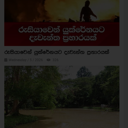
රුසියාවෙන් යුක්රේනයට දැවැන්ත ප්‍රහාරයක්
Wednesday / 5 / 2026
326