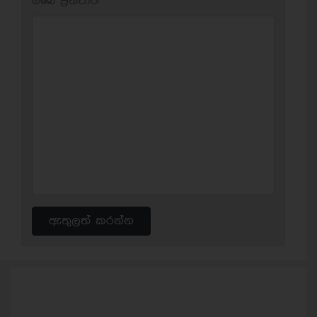
ඔබේ ප‍්‍රතිචාර:
ඇතුලත් කරන්න