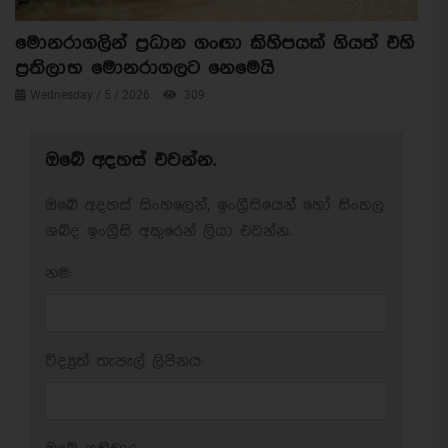
මොනරාගලින් ප්‍රධාන ගංඟා කිහිපයක් ගියත් එහි
ප්‍රතිලාභ මොනරාගලට නෙමෙයි
Wednesday / 5 / 2026
309
ඔබේ අදහස් එවන්න.
ඔබේ අදහස් සිංහලෙන්, ඉංග්‍රීසියෙන් හෝ සිංහල
ශබ්ද ඉංග්‍රීසි අකුරෙන් ලියා එවන්න.
නම:
විද්‍යුත් තැපැල් ලිපිනය: