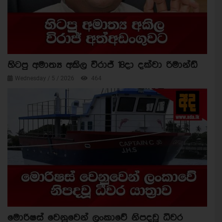
හිටපු අමාත්‍ය අකිල විරාජ් 18දා දක්වා රිමාන්ඩ්
Wednesday / 5 / 2026
464
මොරිෂස් වෙනුවෙන් ලංකාවේ නිපදවූ ධීවර