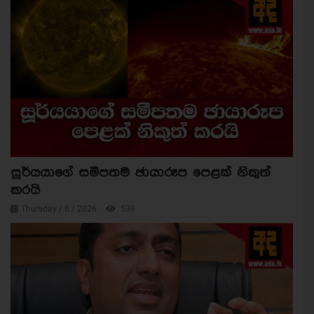
සූර්යයාගේ සමීපතම ඡායාරූප පෙළක් නිකුත්
කරයි
Thursday / 6 / 2026
539