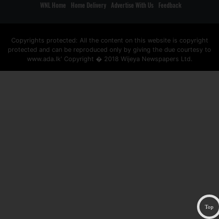
WNL Home
Home Delivery
Advertise With Us
Feedback
Copyrights protected: All the content on this website is copyright
protected and can be reproduced only by giving the due courtesy to
www.ada.lk' Copyright � 2018 Wijeya Newspapers Ltd.
ad space
Top