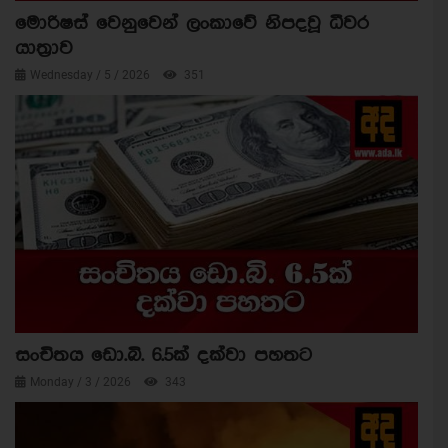
මොරිෂස් වෙනුවෙන් ලංකාවේ නිපදවූ ධීවර
යාත්‍රාව
Wednesday / 5 / 2026
351
සංචිතය ඩො.බි. 6.5ක් දක්වා පහතට
Monday / 3 / 2026
343