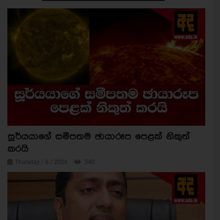
සූර්යයාගේ සමීපතම ඡායාරූප පෙළක් නිකුත්
කරයි
Thursday / 6 / 2026
540