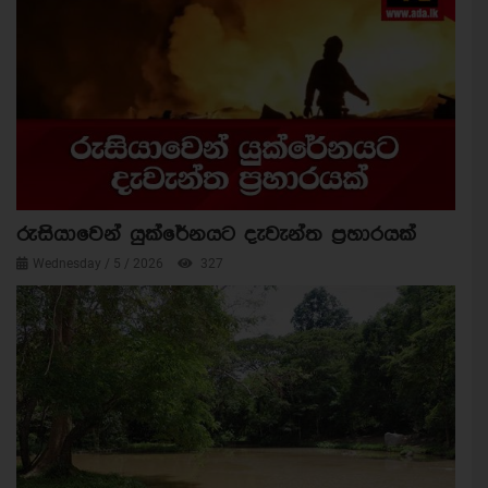
රුසියාවෙන් යුක්රේනයට දැවැන්ත ප්‍රහාරයක්
Wednesday / 5 / 2026
327