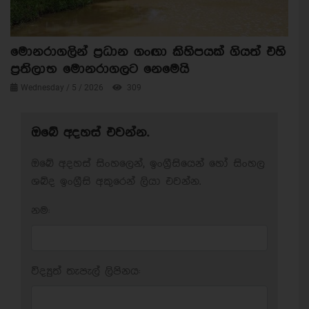
මොනරාගලින් ප්‍රධාන ගංඟා කිහිපයක් ගියත් එහි
ප්‍රතිලාභ මොනරාගලට නෙමෙයි
Wednesday / 5 / 2026
309
ඔබේ අදහස් එවන්න.
ඔබේ අදහස් සිංහලෙන්, ඉංග්‍රීසියෙන් හෝ සිංහල
ශබ්ද ඉංග්‍රීසි අකුරෙන් ලියා එවන්න.
නම:
විද්‍යුත් තැපැල් ලිපිනය: