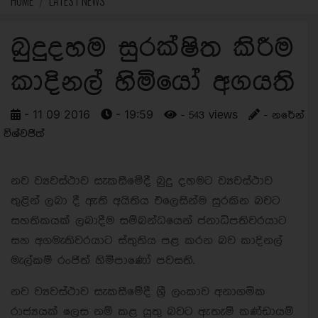
HOME
LATEST NEWS
බුදුදහම සුරක්ෂිත කිරීම
කාදිනල් හිමියෝ අගයති
- 11 09 2016
- 19:59
- 543 views
- නරේන්
විශ්වජිත්
නව ව්‍යවස්ථාව සැකසීමේදී බුදු දහමට ව්‍යවස්ථාව
තුළින් ලබා දී ඇති අයිතිය එලෙසින්ම සුරකින බවට
සහතිකයක් ලබාදීම සම්බන්ධයෙන් ජනාධිපතිවරයාට
සහ අගමැතිවරයාට ස්තුතිය පළ කරන බව කාදිනල්
මැල්කම් රංජිත් හිමිපාණෝ පවසති.
නව ව්‍යවස්ථාව සැකසීමේදී ශ්‍රී ලංකාව අනාගමික
රාජ්‍යයක් ලෙස නම් කළ යුතු බවට ඇතැම් කණ්ඩායම්