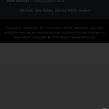
Web Master :
Pradeep@admin.wnl.lk
WNL Home
Home Delivery
Advertise With Us
Feedback
Copyrights protected: All the content on this website is copyright
protected and can be reproduced only by giving the due courtesy to
www.ada.lk' Copyright � 2018 Wijeya Newspapers Ltd.
ad space