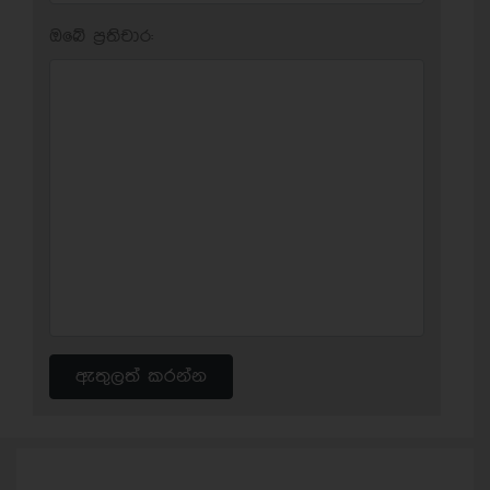
ඔබේ ප‍්‍රතිචාර:
ඇතුලත් කරන්න