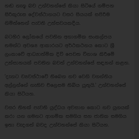
හඬ නැගූ බව උන්වහන්සේ කියා සිටියේ ගම්පහ
සිරිකුරුස දේවස්ථානයට වසර සියයක් සපිරීම
නිමිත්තෙන් පැවති උත්සවයකදීය.
බටහිර ලෝකයේ පවතින අනාගමික සංකල්පය
තමන්ට අවශ්‍ය ආකාරයට අර්ථකථනය කොට ශ්‍රී
ලංකාවේ ආධ්‍යාත්මික දිවි පෙවත විනාශ කිරීමේ
උත්සාහයක් පවතින බවත් උන්වහන්සේ සඳහන් කළහ.
'දැනට ව්‍යවස්ථාවේ තිබෙන නව වෙනි වගන්තිය
අල්ලන්නේ නැතිව එලෙසම තිබිය යුතුයි.' උන්වහන්සේ
කියා සිටියහ.
වසර තිහක් පැවති යුද්ධය අවසාන කොට නව යුගයක්
කරා යන ගමනට ආගමික සමගිය සහ ජාතික සමගිය
ඉතා වැදගත් බවද උන්වහන්සේ කියා සිටියහ.