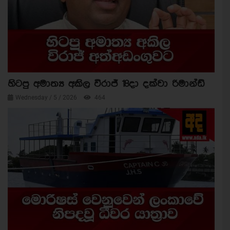
හිටපු අමාත්‍ය අකිල විරාජ් 18දා දක්වා රිමාන්ඩ්
Wednesday / 5 / 2026
464